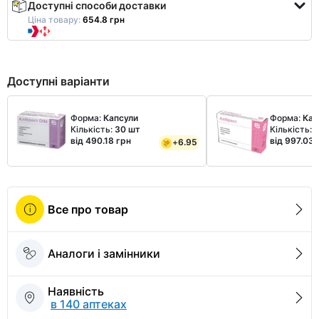
Доступні способи доставки
Ціна товару:
654.8 грн
Доступні варіанти
Форма:
Капсули
Форма:
Кап
Кількість:
30 шт
Кількість:
від 490.18 грн
від 997.03 
+
6.95
Все про товар
Аналоги і замінники
Наявність
в 140 аптеках