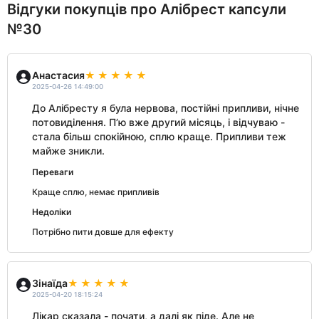
Відгуки покупців про Алібрест капсули
№30
Анастасия
2025-04-26 14:49:00
До Алібресту я була нервова, постійні припливи, нічне
потовиділення. П’ю вже другий місяць, і відчуваю -
стала більш спокійною, сплю краще. Припливи теж
майже зникли.
Переваги
Краще сплю, немає припливів
Недоліки
Потрібно пити довше для ефекту
Зінаїда
2025-04-20 18:15:24
Лікар сказала - почати, а далі як піде. Але не