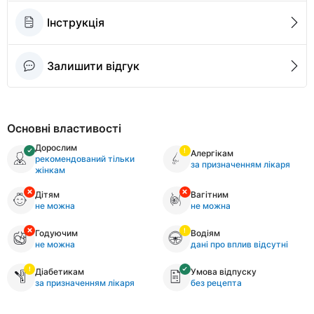
Інструкція
Залишити відгук
Основні властивості
Дорослим
Алергікам
рекомендований тільки
за призначенням лікаря
жінкам
Дітям
Вагітним
не можна
не можна
Годуючим
Водіям
не можна
дані про вплив відсутні
Діабетикам
Умова відпуску
за призначенням лікаря
без рецепта