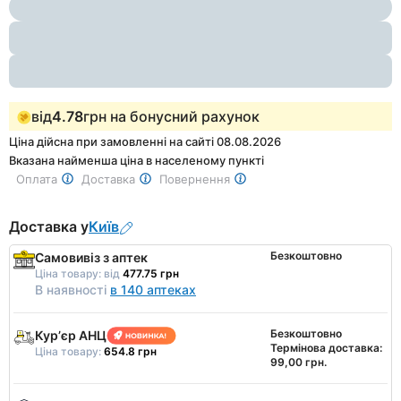
1
of
2
від
4.78
грн на бонусний рахунок
Ціна дійсна при замовленні на сайті 08.08.2026
Вказана найменша ціна в населеному пункті
Оплата
Доставка
Повернення
Доставка у
Київ
Безкоштовно
Самовивіз з аптек
Ціна товару:
від
477.75 грн
В наявності
в 140 аптеках
Безкоштовно
Курʼєр АНЦ
Термінова доставка:
Ціна товару:
654.8 грн
99,00 грн.