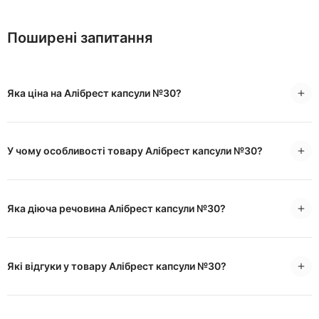
Поширені запитання
Яка ціна на Алібрест капсули №30?
У чому особливості товару Алібрест капсули №30?
Яка діюча речовина Алібрест капсули №30?
Які відгуки у товару Алібрест капсули №30?