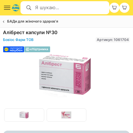
БАДи для жіночого здоров'я
Алібрест капсули №30
Бовіос Фарм ТОВ
Артикул: 1061704
Item
1
of
Item
2