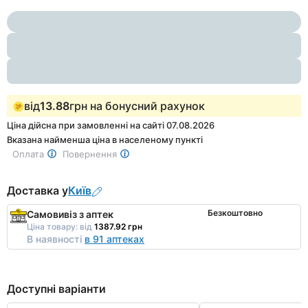
Item
3
1
of
3
від
13.88
грн на бонусний рахунок
Ціна дійсна при замовленні на сайті 07.08.2026
Вказана найменша ціна в населеному пункті
Оплата
Повернення
Доставка у
Київ
Безкоштовно
Самовивіз з аптек
Ціна товару:
від
1387.92 грн
В наявності
в 91 аптеках
Доступні варіанти