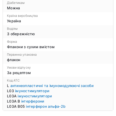
Діабетикам
Можна
Країна виробництва
Україна
Водіям
З обережністю
Форма
Флакони з сухим вмістом
Первинна упаковка
флакон
Умови відпуску
За рецептом
Код ATC
L
антинеопластичні та імуномодулюючі засоби
L03
імуностимулятори
L03A
імуностимулятори
L03A B
інтерферони
L03A B05
інтерферон альфа-2b