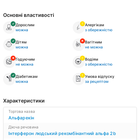
Основні властивості
Дорослим
Алергікам
можна
з обережністю
Дітям
Вагітним
можна
не можна
Годуючим
Водіям
не можна
з обережністю
Діабетикам
Умова відпуску
можна
за рецептом
Характеристики
Торгова назва
Альфарекін
Діюча речовина
Інтерферон людський рекомбінантний альфа 2b