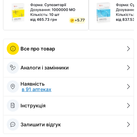
Форма:
Супозиторії
Форма:
Суп
Дозування:
1000000 МО
Дозування
Кількість:
10 шт
Кількість:
1
від 465.73 грн
від 837.53 
+
5.77
Все про товар
Аналоги і замінники
Наявність
в 91 аптеках
Інструкція
Залишити відгук