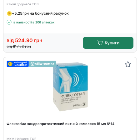
Ключі Здоров"я ТОВ
+
5.25
грн на бонусний рахунок
в наявності в 206 аптеках
від
524.90
грн
Купити
від
617.53
грн
Флексогіал хондропротективний питний комплекс 15 мл №14
МКМ Найнекс ТОВ