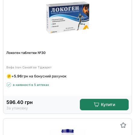
Локоген таблетки №30
Вефа Ілач Санайї ве Тіджарет
+
5.96
грн на бонусний рахунок
в наявності в 5 аптеках
596.40
грн
Купити
За упаковку