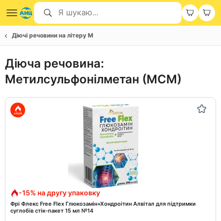
Діючі речовини на літеру М
Діюча речовина:
Метилсульфонілметан (МСМ)
-15% на другу упаковку
Фрі Флекс Free Flex Глюкозамін+Хондроітин Алвітал для підтримки
суглобів стік-пакет 15 мл №14