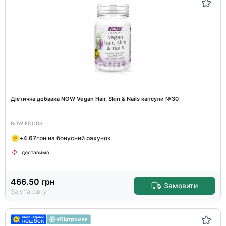
Дієтична добавка NOW Vegan Hair, Skin & Nails капсули №30
NOW FOODS
+
4.67
грн на бонусний рахунок
доставимо
466.50
грн
Замовити
За упаковку