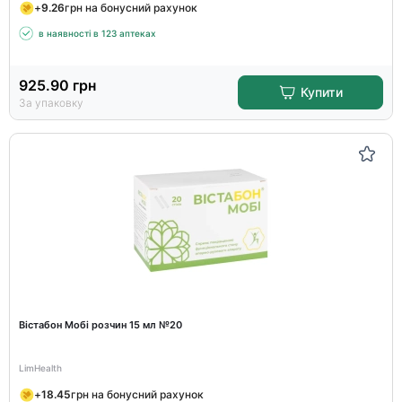
+
9.26
грн на бонусний рахунок
в наявності в 123 аптеках
925.90
грн
Купити
За упаковку
Вістабон Мобі розчин 15 мл №20
LimHealth
+
18.45
грн на бонусний рахунок