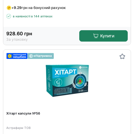
+
9.29
грн на бонусний рахунок
в наявності в 144 аптеках
928.60
грн
Купити
За упаковку
Хітарт капсули №56
Астрафарм ТОВ