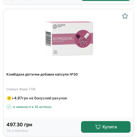
Комбідаза дієтична добавка капсули №30
Озимук Фарм ТОВ
+
4.97
грн на бонусний рахунок
в наявності в 35 аптеках
497.30
грн
Купити
За упаковку