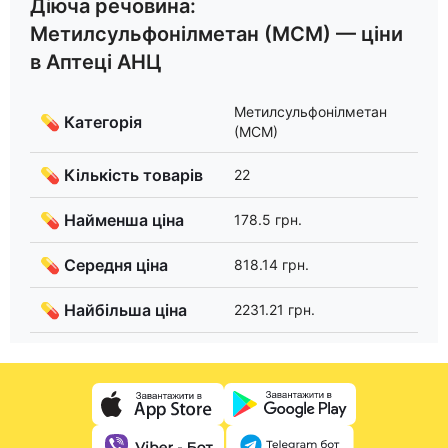
Діюча речовина:
Метилсульфонілметан (МСМ) — ціни
в Аптеці АНЦ
Метилсульфонілметан
💊 Категорія
(МСМ)
💊 Кількість товарів
22
💊 Найменша ціна
178.5 грн.
💊 Середня ціна
818.14 грн.
💊 Найбільша ціна
2231.21 грн.