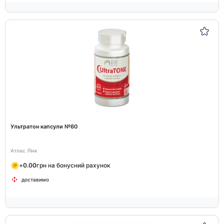
Ультратон капсули №60
Атлас Лінк
+
0.00
грн на бонусний рахунок
доставимо