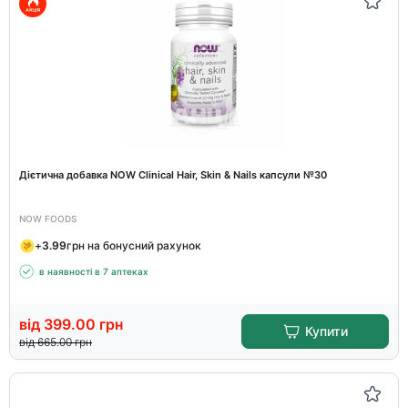
Дієтична добавка NOW Clinical Hair, Skin & Nails капсули №30
NOW FOODS
+
3.99
грн на бонусний рахунок
в наявності в 7 аптеках
від
399.00
грн
Купити
від
665.00
грн