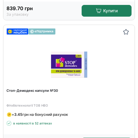
839.70
грн
Купити
За упаковку
Стоп-Демодекс капсули №30
Фітобіотехнології ТОВ НВО
+
3.45
грн на бонусний рахунок
в наявності в 52 аптеках