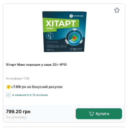
Хітарт Макс порошок у саше 20 г №10
Астрафарм ТОВ
+
7.99
грн на бонусний рахунок
в наявності в 15 аптеках
799.20
грн
Купити
За упаковку