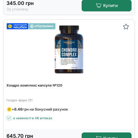
345.00
грн
Купити
За упаковку
Хондро комплекс капсули №120
Голден-фарм ПП
+
6.46
грн на бонусний рахунок
в наявності в 48 аптеках
645.70
грн