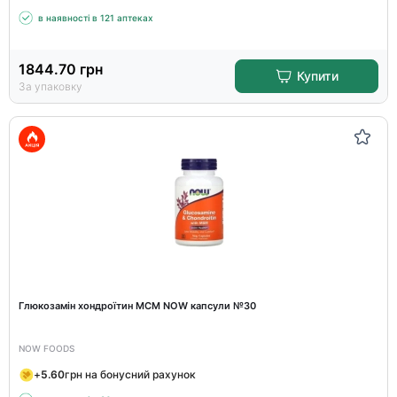
в наявності в 121 аптеках
1844.70
грн
Купити
За упаковку
Глюкозамін хондроїтин МСМ NOW капсули №30
NOW FOODS
+
5.60
грн на бонусний рахунок