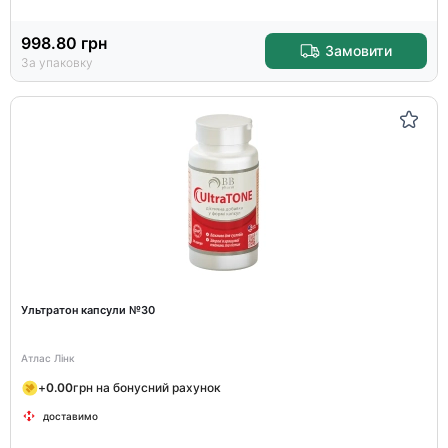
998.80
грн
Замовити
За упаковку
Ультратон капсули №30
Атлас Лінк
+
0.00
грн на бонусний рахунок
доставимо