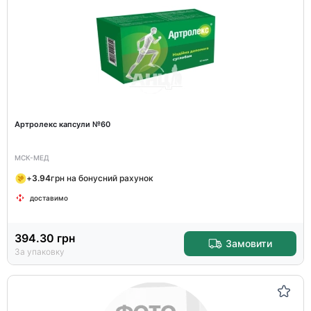
Артролекс капсули №60
МСК-МЕД
+
3.94
грн на бонусний рахунок
доставимо
394.30
грн
Замовити
За упаковку