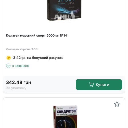
Колаген морський спорт 5000 мг №14
Феліцата Україна ТОВ
+
3.42
грн на бонусний рахунок
в наявності
342.48
грн
Купити
За упаковку