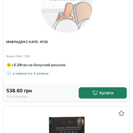
ИНФЛАДЕКС КАПС. №30
Фарм Райз ТОВ
+
5.39
грн на бонусний рахунок
в наявності в 4 аптеках
538.60
грн
Купити
За упаковку