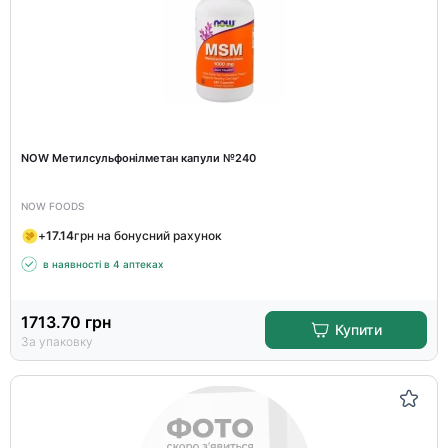
NOW Метилсульфонілметан капули №240
NOW FOODS
+
17.14
грн на бонусний рахунок
в наявності в 4 аптеках
1713.70
грн
Купити
За упаковку