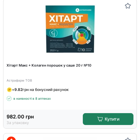
Хітарт Макс + Колаген порошок у саше 20 г №10
Астрафарм ТОВ
+
9.82
грн на бонусний рахунок
в наявності в 8 аптеках
982.00
грн
Купити
За упаковку