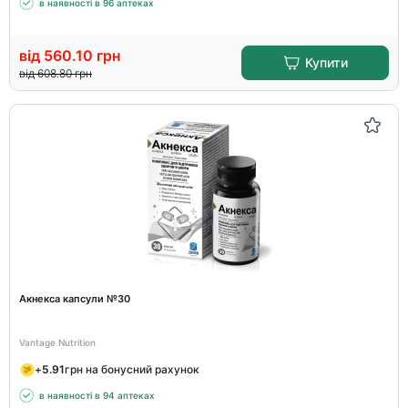
в наявності в 96 аптеках
від
560.10
грн
Купити
від
608.80
грн
Акнекса капсули №30
Vantage Nutrition
+
5.91
грн на бонусний рахунок
в наявності в 94 аптеках