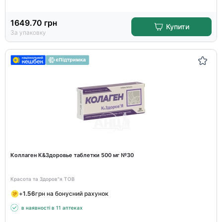
1649.70
грн
Купити
За упаковку
Коллаген К&Здоровье таблетки 500 мг №30
Красота та Здоров"я ТОВ
+
1.56
грн на бонусний рахунок
в наявності в 11 аптеках