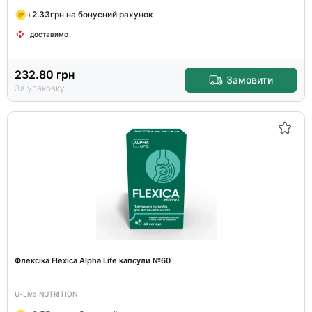
+
2.33
грн на бонусний рахунок
доставимо
232.80
грн
Замовити
За упаковку
Флексіка Flexica Alpha Life капсули №60
U-Liva NUTRITION