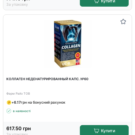
Купити
За упаковку
КОЛЛАГЕН НЕДЕНАТУРИРОВАННЫЙ КАПС. №60
Фарм Райз ТОВ
+
6.17
грн на бонусний рахунок
в наявності
617.50
грн
Купити
За упаковку