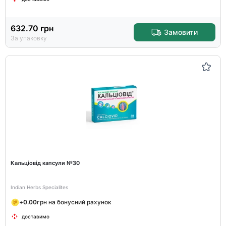
632.70
грн
Замовити
За упаковку
Кальціовід капсули №30
Indian Herbs Specialites
+
0.00
грн на бонусний рахунок
доставимо