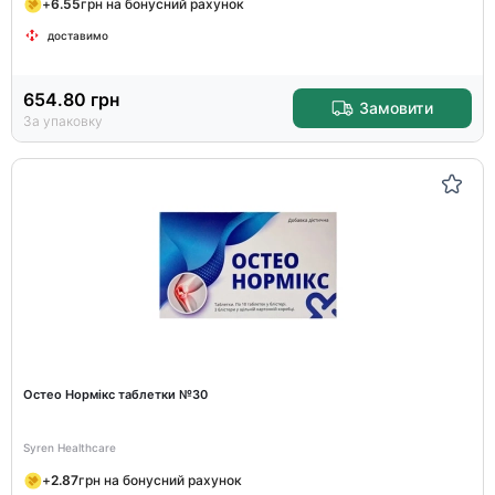
+
6.55
грн на бонусний рахунок
доставимо
654.80
грн
Замовити
За упаковку
Остео Нормікс таблетки №30
Syren Healthcare
+
2.87
грн на бонусний рахунок