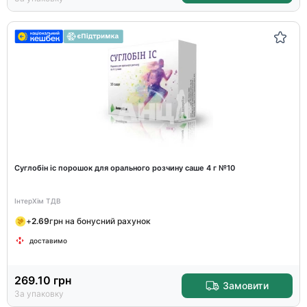
Суглобін ic порошок для орального розчину саше 4 г №10
ІнтерХім ТДВ
+
2.69
грн на бонусний рахунок
доставимо
269.10
грн
Замовити
За упаковку