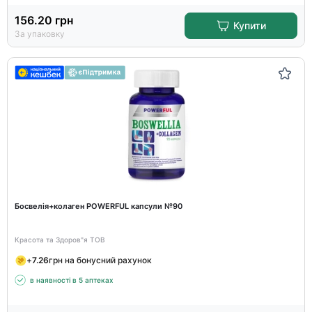
156.20
грн
Купити
За упаковку
Босвелія+колаген POWERFUL капсули №90
Красота та Здоров"я ТОВ
+
7.26
грн на бонусний рахунок
в наявності в 5 аптеках