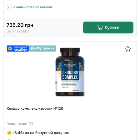
в наявності в 85 аптеках
735.20
грн
Купити
За упаковку
Хондро комплекс капсули №120
Голден-фарм ПП
+
6.46
грн на бонусний рахунок