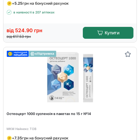
+
5.25
грн на бонусний рахунок
в наявності в 207 аптеках
від
524.90
грн
Купити
від
617.53
грн
Остеоцерт 1000 суспензія в пакетах по 15 г №14
МКМ Найнекс ТОВ
+
7.35
грн на бонусний рахунок