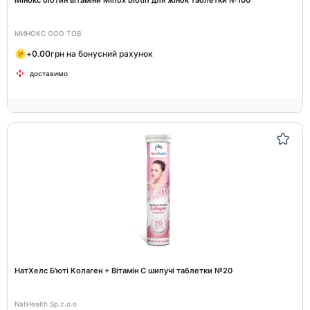
Мінокс біотин вітаміни Minoх biotin для жінок таблетки №100
МИНОКС ООО ТОВ
+
0.00
грн на бонусний рахунок
доставимо
НатХелс Б'юті Колаген + Вітамін C шипучі таблетки №20
NatHealth Sp.z.o.o