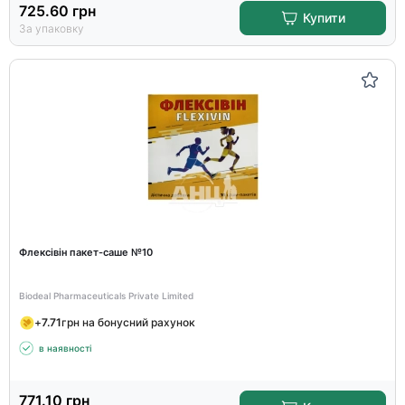
725.60
грн
Купити
За упаковку
Флексівін пакет-саше №10
Biodeal Pharmaceuticals Private Limited
+
7.71
грн на бонусний рахунок
в наявності
771.10
грн