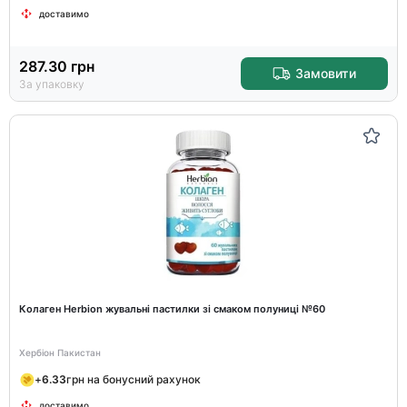
доставимо
287.30
грн
Замовити
За упаковку
Колаген Herbion жувальні пастилки зі смаком полуниці №60
Хербіон Пакистан
+
6.33
грн на бонусний рахунок
доставимо