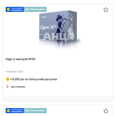
Одрі ic капсули №20
ІнтерХім ТДВ
+
0.00
грн на бонусний рахунок
доставимо