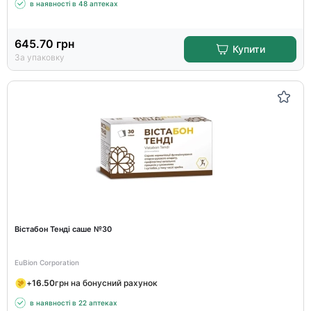
в наявності в 48 аптеках
645.70
грн
Купити
За упаковку
Вістабон Тенді саше №30
EuBion Corporation
+
16.50
грн на бонусний рахунок
в наявності в 22 аптеках