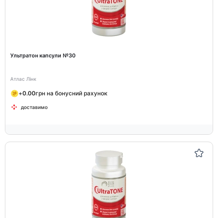
Ультратон капсули №30
Атлас Лінк
+
0.00
грн на бонусний рахунок
доставимо