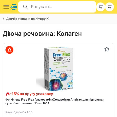
Діючі речовини на літеру К
Діюча речовина: Колаген
-15% на другу упаковку
Фрі Флекс Free Flex Глюкозамін+Хондроітин Алвітал для підтримки
суглобів стік-пакет 15 мл №14
Ключі Здоров"я ТОВ