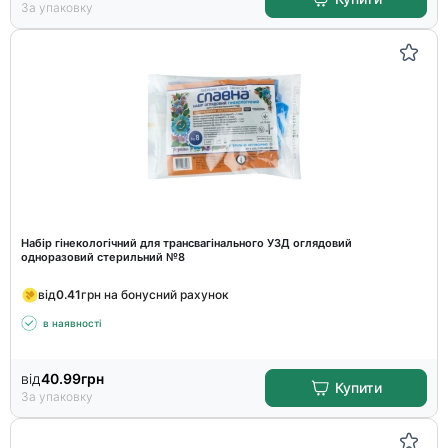
За упаковку
Набір гінекологічний для трансвагінального УЗД оглядовий
одноразовий стерильний №8
від
0.41
грн на бонусний рахунок
в наявності
від
40.99
грн
Купити
За упаковку