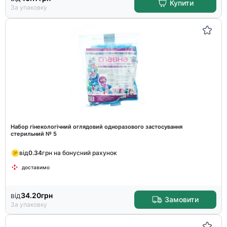
Купити
За упаковку
Набор гінекологічний оглядовий одноразового застосування
стерильний № 5
від
0.34
грн на бонусний рахунок
доставимо
від
34.20
грн
Замовити
За упаковку