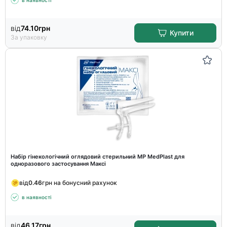
в наявності
від
74.10
грн
Купити
За упаковку
Набір гінекологічний оглядовий стерильний MP MedPlast для
одноразового застосування Максі
від
0.46
грн на бонусний рахунок
в наявності
від
46.17
грн