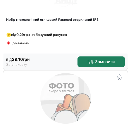
Набір гнекологічний оглядовий Paramed стерильний №3
від
0.29
грн на бонусний рахунок
доставимо
від
29.10
грн
Замовити
За упаковку