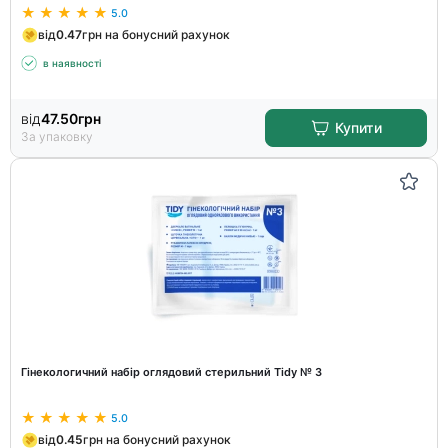
5.0
від
0.47
грн на бонусний рахунок
в наявності
від
47.50
грн
Купити
За упаковку
Гінекологичний набір оглядовий стерильний Tidy № 3
5.0
від
0.45
грн на бонусний рахунок