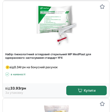
Набір гінекологічний оглядовий стерильний MP MedPlast для
одноразового застосування стандарт №4
від
0.34
грн на бонусний рахунок
в наявності
від
33.93
грн
Купити
За упаковку