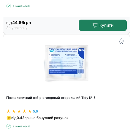
в наявності
від
44.66
грн
Купити
За упаковку
Гінекологичний набір оглядовий стерильний Tidy № 5
5.0
від
0.43
грн на бонусний рахунок
в наявності