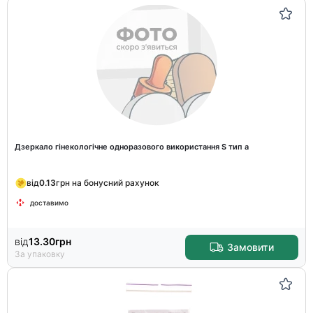
Дзеркало гінекологічне одноразового використання S тип a
від
0.13
грн на бонусний рахунок
доставимо
від
13.30
грн
Замовити
За упаковку