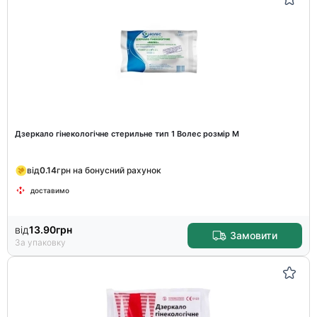
Дзеркало гінекологічне стерильне тип 1 Волес розмір М
від
0.14
грн на бонусний рахунок
доставимо
від
13.90
грн
Замовити
За упаковку