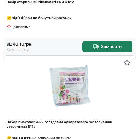
Набір стерильний гінекологічний S №2
від
0.40
грн на бонусний рахунок
доставимо
від
40.10
грн
Замовити
За упаковку
Набор гінекологічний оглядовий одноразового застосування
стерильний №1s
від
0.41
грн на бонусний рахунок