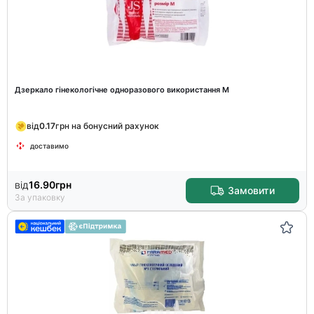
Дзеркало гінекологічне одноразового використання M
від
0.17
грн на бонусний рахунок
доставимо
від
16.90
грн
Замовити
За упаковку