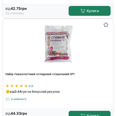
від
42.75
грн
Купити
За упаковку
Набір гінекологічний оглядовий стерильний №1
5.0
від
0.44
грн на бонусний рахунок
в наявності
від
44.33
грн
Купити