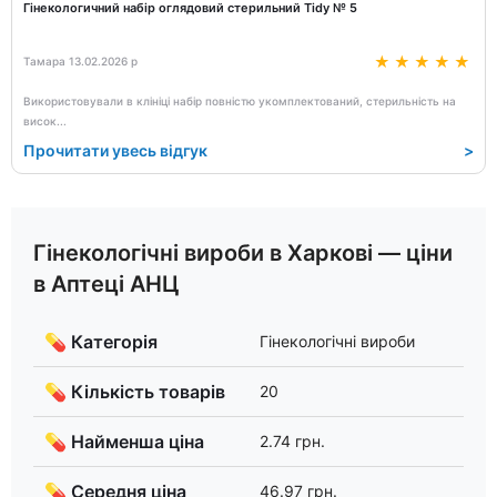
Гінекологичний набір оглядовий стерильний Tidy № 5
Тамара 13.02.2026 р
Використовували в клініці набір повністю укомплектований, стерильність на
висок
...
Прочитати увесь відгук
>
Гінекологічні вироби в Харкові — ціни
в Аптеці АНЦ
💊 Категорія
Гінекологічні вироби
💊 Кількість товарів
20
💊 Найменша ціна
2.74 грн.
💊 Середня ціна
46.97 грн.