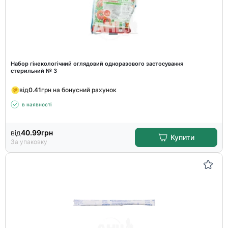
Набор гінекологічний оглядовий одноразового застосування
стерильний № 3
від
0.41
грн на бонусний рахунок
в наявності
від
40.99
грн
Купити
За упаковку