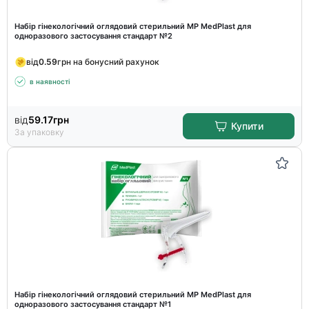
Набір гінекологічний оглядовий стерильний MP MedPlast для
одноразового застосування стандарт №2
від
0.59
грн на бонусний рахунок
в наявності
від
59.17
грн
Купити
За упаковку
Набір гінекологічний оглядовий стерильний MP MedPlast для
одноразового застосування стандарт №1