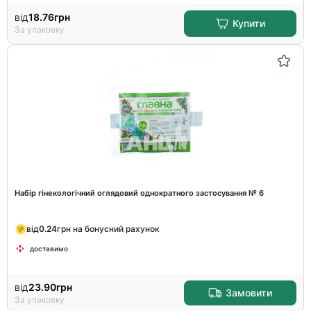
від
18.76
грн
Купити
За упаковку
Набір гінекологічний оглядовий однократного застосування № 6
від
0.24
грн на бонусний рахунок
доставимо
від
23.90
грн
Замовити
За упаковку