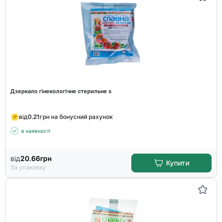
Дзеркало гінекологічне стерильне s
від
0.21
грн на бонусний рахунок
в наявності
від
20.66
грн
Купити
За упаковку