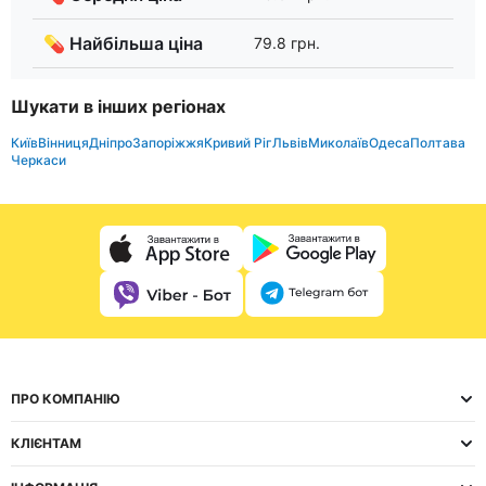
💊 Найбільша ціна
79.8 грн.
Шукати в інших регіонах
Київ
Вінниця
Дніпро
Запоріжжя
Кривий Ріг
Львів
Миколаїв
Одеса
Полтава
Черкаси
ПРО КОМПАНІЮ
КЛІЄНТАМ