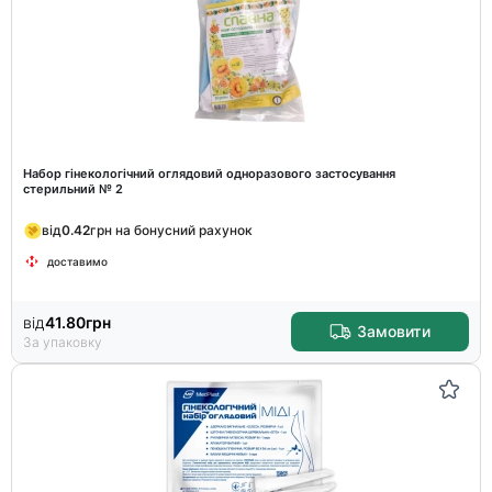
Набор гінекологічний оглядовий одноразового застосування
стерильний № 2
від
0.42
грн на бонусний рахунок
доставимо
від
41.80
грн
Замовити
За упаковку