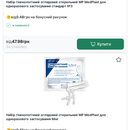
Набір гінекологічний оглядовий стерильний MP MedPlast для
одноразового застосування стандарт №3
від
0.48
грн на бонусний рахунок
в наявності
від
47.98
грн
Купити
За упаковку
Набір гінекологічний оглядовий стерильний MP MedPlast для
одноразового застосування Міні
від
0.41
грн на бонусний рахунок