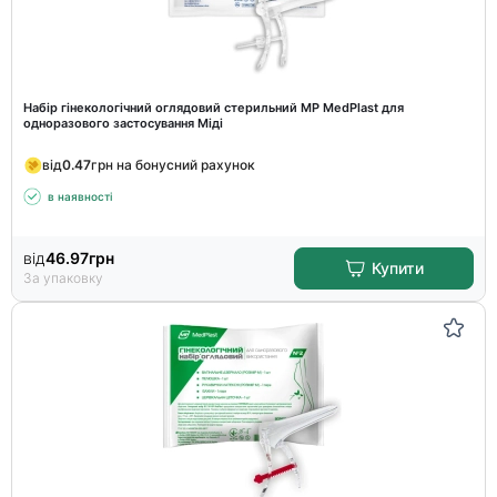
Набір гінекологічний оглядовий стерильний MP MedPlast для
одноразового застосування Міді
від
0.47
грн на бонусний рахунок
в наявності
від
46.97
грн
Купити
За упаковку