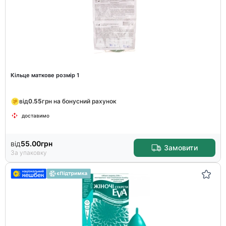
Кільце маткове розмір 1
від
0.55
грн на бонусний рахунок
доставимо
від
55.00
грн
Замовити
За упаковку