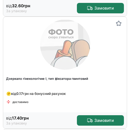
від
32.60
грн
Замовити
За упаковку
Дзеркало гінекологічне l, тип фіксатора гвинтовий
від
0.17
грн на бонусний рахунок
доставимо
від
17.40
грн
Замовити
За упаковку