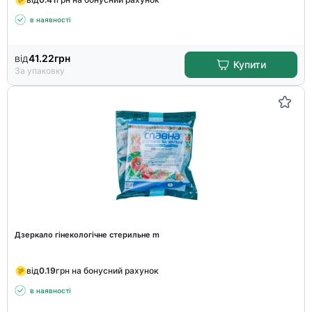
в наявності
від
41.22
грн
Купити
За упаковку
Дзеркало гінекологічне стерильне m
від
0.19
грн на бонусний рахунок
в наявності