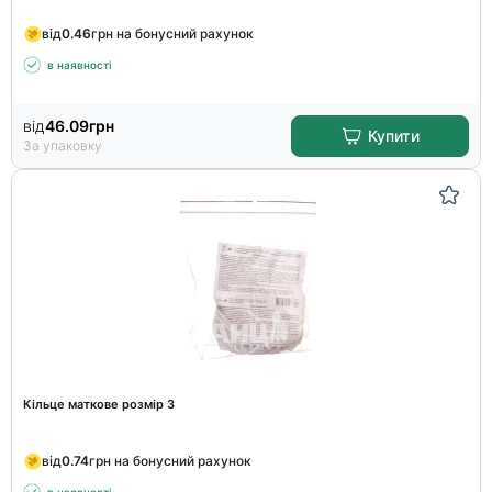
від
0.46
грн на бонусний рахунок
в наявності
від
46.09
грн
Купити
За упаковку
Кільце маткове розмір 3
від
0.74
грн на бонусний рахунок