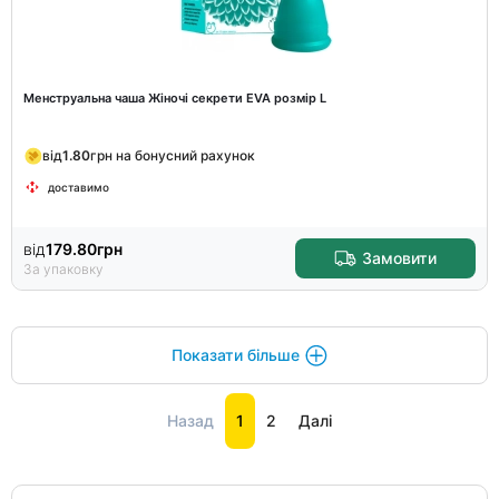
Менструальна чаша Жіночі секрети EVA розмір L
від
1.80
грн на бонусний рахунок
доставимо
від
179.80
грн
Замовити
За упаковку
Показати більше
Назад
1
2
Далі