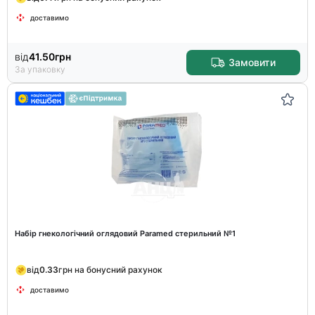
доставимо
від
41.50
грн
Замовити
За упаковку
Набір гнекологічний оглядовий Paramed стерильний №1
від
0.33
грн на бонусний рахунок
доставимо