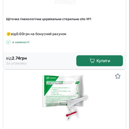
Щіточка гінекологічна цервікальна стерильна cito №1
від
0.03
грн на бонусний рахунок
в наявності
від
2.74
грн
Купити
За упаковку