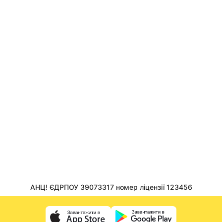
м. Тернопіль, вулиця Лесі Українки, 39
АНЦ
м. Тернопіль, вулиця Гузара Любомира Патріарха, 2,
прим.59
АНЦ
м. Тернопіль, вулиця Генерала Тарнавського М., 32,
прим.153
АНЦ
м. Володимирець, вулиця Соборна, 24
АНЦ
м. Полонне, вулиця Українки Л., 212А
АНЦ
АНЦ! ЄДРПОУ 39073317 номер ліцензії 123456
м. Ужгород, вулиця Минайська, 18д, прим.1
АНЦ