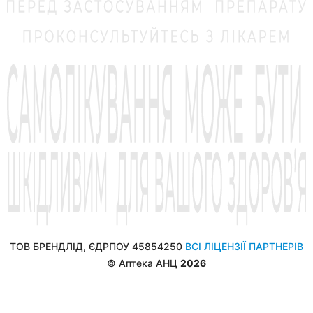
м. Рівне, вулиця Віталія Магеля, 3
АНЦ
м. Сокаль, вулиця Тартаківська, 5, прим.100
АНЦ
м. Шептицький (Червоноград), вулиця Бандери С.,
6в
Копейка
м. Тернопіль, проспект Злуки, 4а, прим.125
АНЦ
м. Полонне, вулиця Академіка Герасимчука, 12Б
АНЦ
ТОВ БРЕНДЛІД, ЄДРПОУ 45854250
ВСІ ЛІЦЕНЗІЇ ПАРТНЕРІВ
м. Рівне, вулиця Лабунського Анатолія, 5, прим.6
© Аптека АНЦ
2026
Копейка
м. Івано-Франківськ, бульвар Північний, 4/1
АНЦ