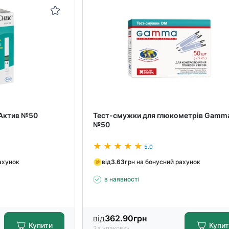
 Актив №50
Тест-смужки для глюкометрів Gamm
№50
5.0
ахунок
від
3.63
грн на бонусний рахунок
в наявності
від
362.90
грн
Купити
Купи
За упаковку