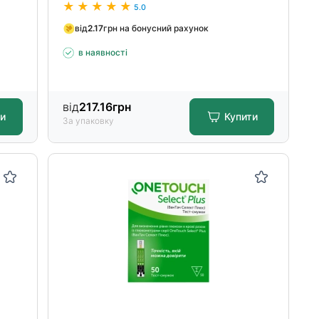
5.0
від
2.17
грн на бонусний рахунок
в наявності
від
217.16
грн
ти
Купити
За упаковку