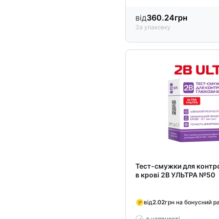
від
360.24
грн
За упаковку
Тест-смужки для контр
в крові 2B УЛЬТРА №50
від
2.02
грн на бонусний р
в наявності