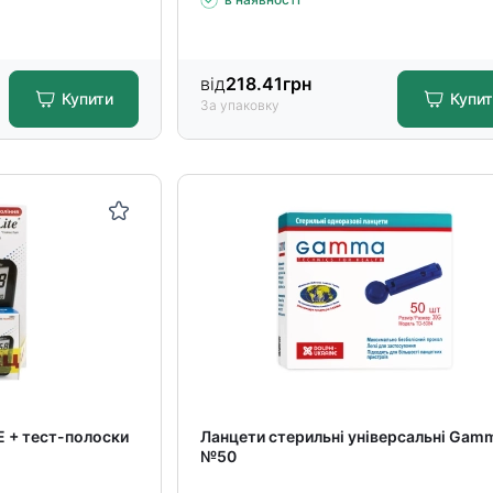
від
218.41
грн
Купити
Купи
За упаковку
 + тест-полоски
Ланцети стерильні універсальні Gam
№50