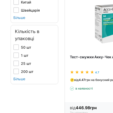
Китай
Швейцарія
Більше
Кількість в
упаковці
50 шт
1 шт
Тест-смужки Акку-Чек
25 шт
200 шт
4.7
Більше
від
4.47
грн на бонусний р
в наявності
від
446.98
грн
За упаковку