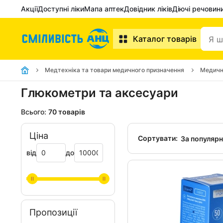
Акції
Доступні ліки
Мапа аптек
Довідник ліків
Діючі речовин
Каталог товарів
Медтехніка та товари медичного призначення
Медичн
Глюкометри та аксесуари
Всього:
70 товарів
Ціна
Сортувати:
За популяр
від
до
Пропозиції