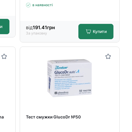
в наявності
ти
від
191.41
грн
Купити
За упаковку
ma
Тест смужки GlucoDr №50