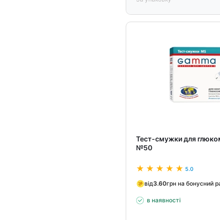
Тест-смужки для глюк
№50
5.0
від
3.60
грн на бонусний 
в наявності