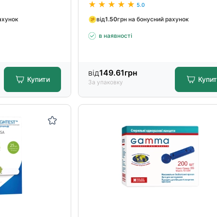
5.0
ахунок
від
1.50
грн на бонусний рахунок
в наявності
від
149.61
грн
Купити
Купи
За упаковку