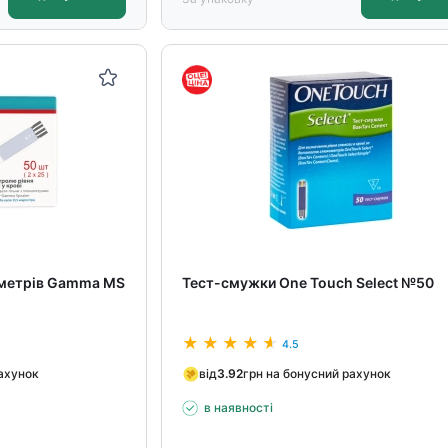
ометрів Gamma MS
Тест-смужки One Touch Select №50
4.5
рахунок
від
3.92
грн на бонусний рахунок
в наявності