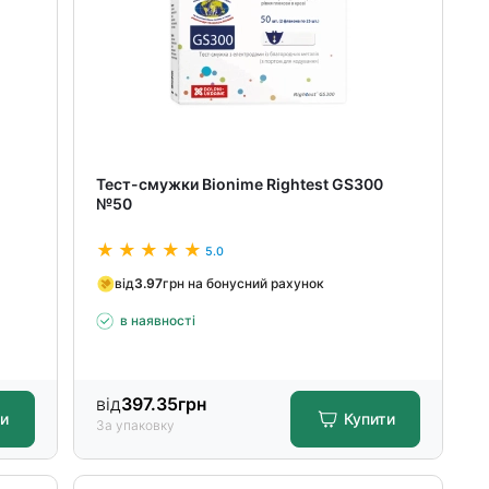
Тест-смужки Bionime Rightest GS300
№50
5.0
від
3.97
грн на бонусний рахунок
в наявності
від
397.35
грн
ти
Купити
За упаковку