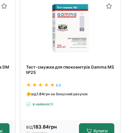
a DM
Тест-смужки для глюкометрів Gamma MS
№25
5.0
від
1.84
грн на бонусний рахунок
в наявності
від
183.84
грн
ти
Купити
За упаковку