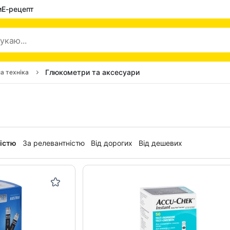
и
Е-рецепт
Глюкометри та аксесуари
а техніка
ністю
За релевантністю
Від дорогих
Від дешевих