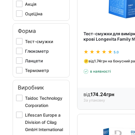
Акція
ОцеЦіна
Форма
Тест-смужки для вимір
крові Longevita Family 
Тест-смужки
Глюкометр
5.0
Ланцети
від
1.74
грн на бонусний р
Термометр
в наявності
Виробник
від
174.24
грн
Taidoc Technology
За упаковку
Corporation
Lifescan Europe a
Division of Cilag
GmbH International