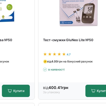
lsa №50
Тест-смужки GluNeo Lite №50
4.7
рахунок
від
4.00
грн на бонусний рахунок
в наявності
від
400.41
грн
Купити
Купи
За упаковку