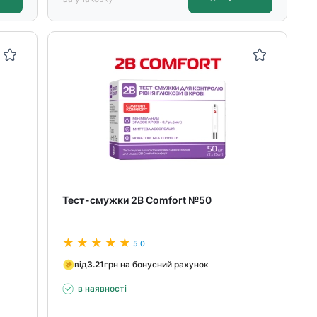
Тест-смужки 2В Comfort №50
5.0
від
3.21
грн на бонусний рахунок
в наявності