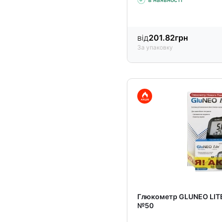
від
201.82
грн
За упаковку
Глюкометр GLUNEO LITE
№50