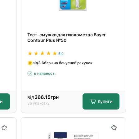
Тест-смужки для глюкометра Bayer
Contour Plus №50
5.0
від
3.66
грн на бонусний рахунок
в наявності
від
366.15
грн
ти
Купити
За упаковку