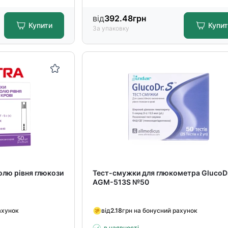
від
392.48
грн
Купити
Купи
За упаковку
олю рівня глюкози
Тест-смужки для глюкометра GlucoD
AGM-513S №50
ахунок
від
2.18
грн на бонусний рахунок
в наявності