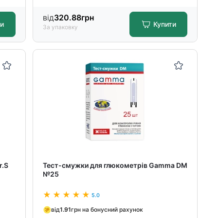
від
320.88
грн
ти
Купити
За упаковку
r.S
Тест-смужки для глюкометрів Gamma DM
№25
5.0
від
1.91
грн на бонусний рахунок