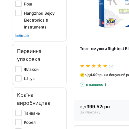
Рош
Hangzhou Sejoy
Electronics &
Instruments
Більше
Тест-смужки Rightest E
Первинна
упаковка
5.0
Флакон
від
4.00
грн на бонусний 
Штук
в наявності
Країна
виробництва
від
399.52
грн
За упаковку
Тайвань
Корея