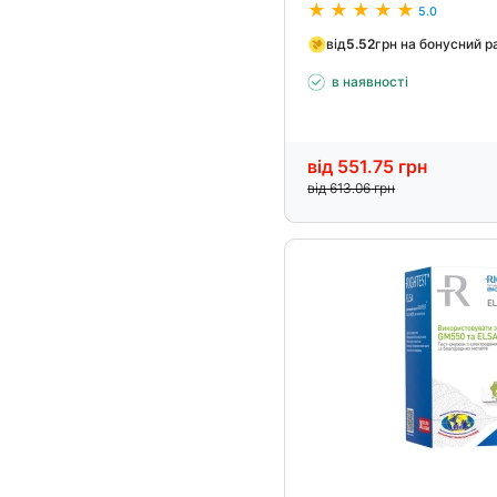
5.0
від
5.52
грн на бонусний р
в наявності
від
551.75
грн
від
613.06
грн