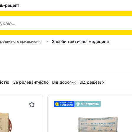
и
Е-рецепт
Засоби тактичної медицини
 медичного призначення
ністю
За релевантністю
Від дорогих
Від дешевих