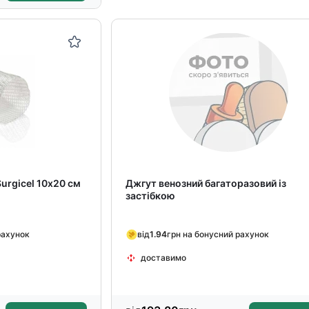
urgicel 10х20 см
Джгут венозний багаторазовий із
застібкою
рахунок
від
1.94
грн на бонусний рахунок
доставимо