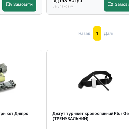
від
193.80
грн
Замовити
Замов
За упаковку
Назад
1
Далі
рнікет Дніпро
Джгут турнікет кровоспинний Rtur Ge
(ТРЕНУВАЛЬНИЙ)