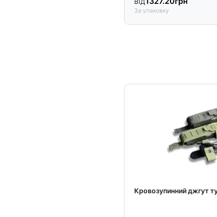
від
1327.20
грн
За упаковку
Кровозупинний джгут ту