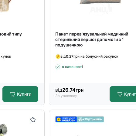
мовий типу
Пакет перев'язувальний медичний
стерильний першої допомоги з 1
подушечкою
ахунок
від
0.27
грн на бонусний рахунок
в наявності
від
26.74
грн
Купити
Купи
За упаковку