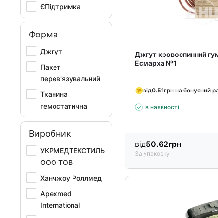
ЄПідтримка
Форма
Джгут
Джгут кровоспинний гу
Есмарха №1
Пакет
перев'язувальний
від
0.51
грн на бонусний р
Тканина
гемостатична
в наявності
Виробник
від
50.62
грн
УКРМЕДТЕКСТИЛЬ
За упаковку
ООО ТОВ
Ханчжоу Роллмед
Apexmed
International