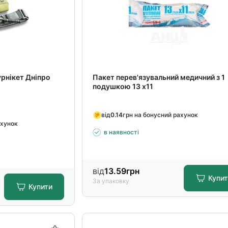
рнікет Дніпро
Пакет перев'язувальний медичний з 1
подушкою 13 х11
від
0.14
грн на бонусний рахунок
ахунок
в наявності
від
13.59
грн
Купи
За упаковку
Купити