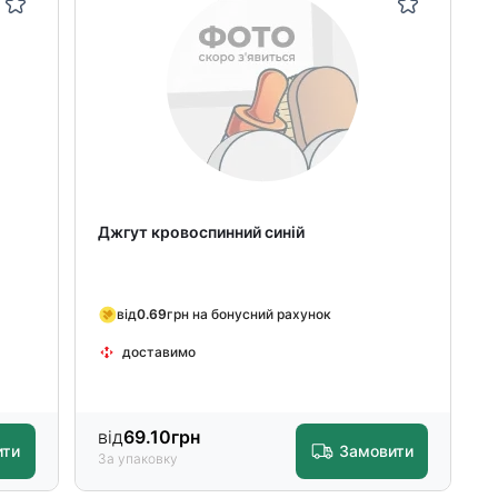
Джгут кровоспинний синій
від
0.69
грн на бонусний рахунок
доставимо
від
69.10
грн
ити
Замовити
За упаковку