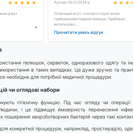
Руслан 30.12.2024 р
ільки джут
Отличный жгут, соответствует всем
требованиям первой помощи. Пробовал
использова
...
>
Прочитати увесь відгук
й
ристання пелюшок, серветок, одноразового одягу та ін
використання в таких випадках. Це дуже зручно та прак
все необхідне для потрібної медичної процедури.
ій чи оглядові набори
ують гігієнічну функцію. Під час огляду чи операції 
 людини, і це підвищує ймовірність перенесення інфек
к поширення хвороботворних бактерій через такі контак
 для конкретної процедури, наприклад, простирадло, одя