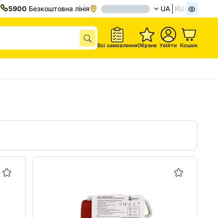
5900
Безкоштовна лінія
UA
RU
Всі замовлення
Обране
Увійти
Кошик