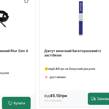
инний Rtur Gen 4
Джгут венозний багаторазовий із
застібкою
від
0.45
грн на бонусний рахунок
ахунок
доставимо
від
45.10
грн
Замов
За упаковку
Купити