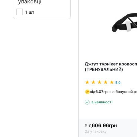
упаковці
1 шт
Джгут турнікет кровосп
(ТРЕНУВАЛЬНИЙ)
5.0
від
6.07
грн на бонусний р
в наявності
від
606.96
грн
За упаковку