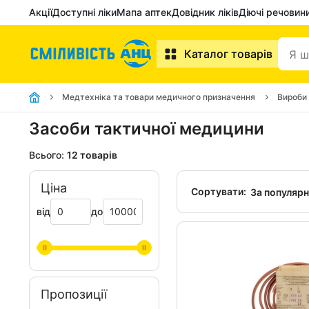
Акції
Доступні ліки
Мапа аптек
Довідник ліків
Діючі речовин
Каталог товарів
Медтехніка та товари медичного призначення
Вироби
Засоби тактичної медицини
Всього:
12 товарів
Ціна
Сортувати:
За популяр
від
до
Пропозиції