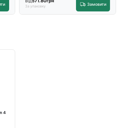
від
571.80
грн
ити
Замовити
За упаковку
n 4