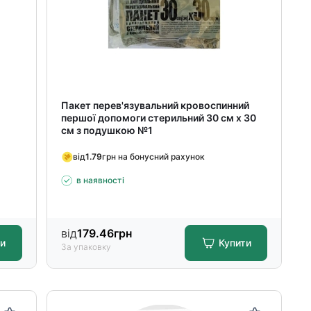
Пакет перев'язувальний кровоспинний
першої допомоги стерильний 30 см x 30
см з подушкою №1
від
1.79
грн на бонусний рахунок
в наявності
від
179.46
грн
ти
Купити
За упаковку