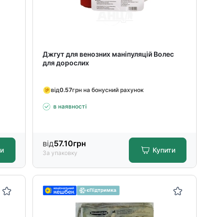
Джгут для венозних маніпуляцій Волес
для дорослих
від
0.57
грн на бонусний рахунок
в наявності
від
57.10
грн
ти
Купити
За упаковку