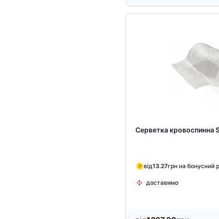
Серветка кровоспинна S
від
13.27
грн на бонусний 
доставимо