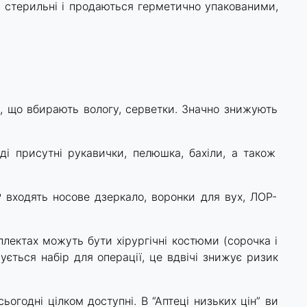
ри стерильні і продаються герметично упакованими,
и, що вбирають вологу, серветки. Значно знижують
аді присутні рукавички, пелюшка, бахіли, а також
 входять носове дзеркало, воронки для вух, ЛОР-
плектах можуть бути хірургічні костюми (сорочка і
ується набір для операції, це вдвічі знижує ризик
ьогодні цілком доступні. В “Аптеці низьких цін” ви