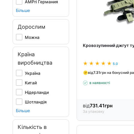
AMPri Германия
Більше
Дорослим
Можна
Кровозупинний джгут ту
Країна
виробництва
5.0
від
7.31
грн на бонусний р
Україна
Китай
в наявності
Нідерланди
Шотландія
від
731.41
грн
Більше
За упаковку
Кількість в