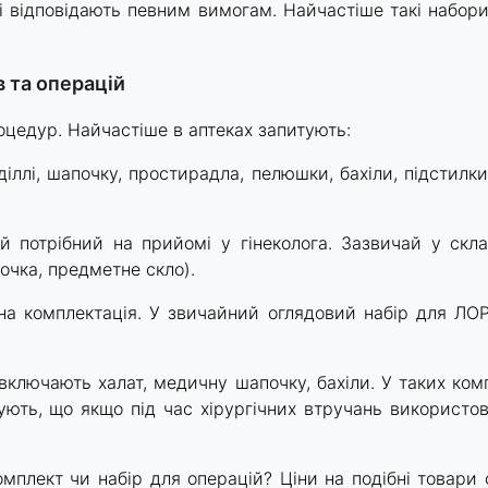
які відповідають певним вимогам. Найчастіше такі набо
 та операцій
оцедур. Найчастіше в аптеках запитують:
іллі, шапочку, простирадла, пелюшки, бахіли, підстилк
ий потрібний на прийомі у гінеколога. Зазвичай у скл
точка, предметне скло).
на комплектація. У звичайний оглядовий набір для ЛОР
 включають халат, медичну шапочку, бахіли. У таких ком
ють, що якщо під час хірургічних втручань використов
мплект чи набір для операцій? Ціни на подібні товари с