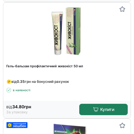
Гель-бальзам профілактичний живокіст 50 мл
від
0.35
грн на бонусний рахунок
в наявності
від
34.80
грн
Купити
За упаковку