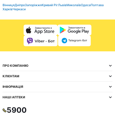
Вінниця
Дніпро
Запоріжжя
Кривий Ріг
Львів
Миколаїв
Одеса
Полтава
Харків
Черкаси
ПРО КОМПАНІЮ
КЛІЄНТАМ
ІНФОРМАЦІЯ
НАШІ АПТЕКИ
5900