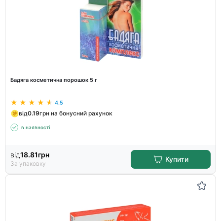
Бадяга косметична порошок 5 г
4.5
від
0.19
грн на бонусний рахунок
в наявності
від
18.81
грн
Купити
За упаковку