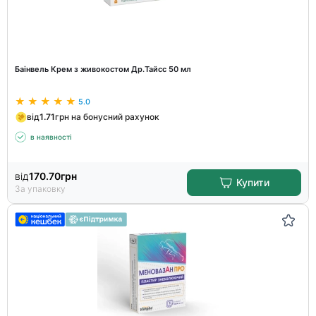
Баінвель Крем з живокостом Др.Тайсс 50 мл
5.0
від
1.71
грн на бонусний рахунок
в наявності
від
170.70
грн
Купити
За упаковку