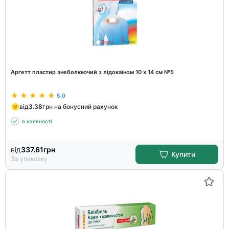
Аргетт пластир знеболюючий з лідокаїном 10 х 14 см №5
5.0
від
3.38
грн на бонусний рахунок
в наявності
від
337.61
грн
Купити
За упаковку