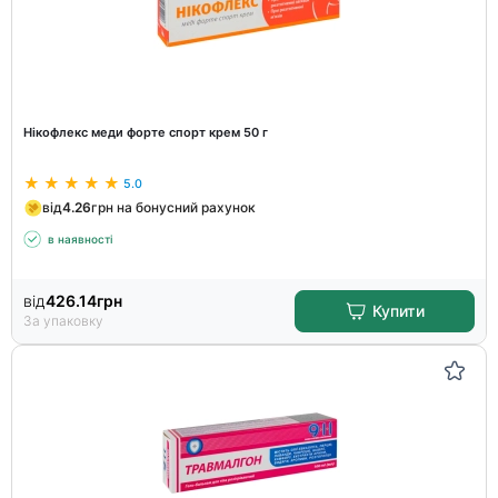
Нікофлекс меди форте спорт крем 50 г
5.0
від
4.26
грн на бонусний рахунок
в наявності
від
426.14
грн
Купити
За упаковку