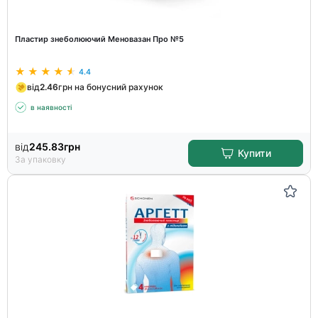
Пластир знеболюючий Меновазан Про №5
4.4
від
2.46
грн на бонусний рахунок
в наявності
від
245.83
грн
Купити
За упаковку