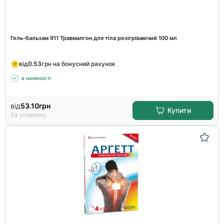
Гель-бальзам 911 Травмалгон для тіла розігріваючий 100 мл
від
0.53
грн на бонусний рахунок
в наявності
від
53.10
грн
Купити
За упаковку