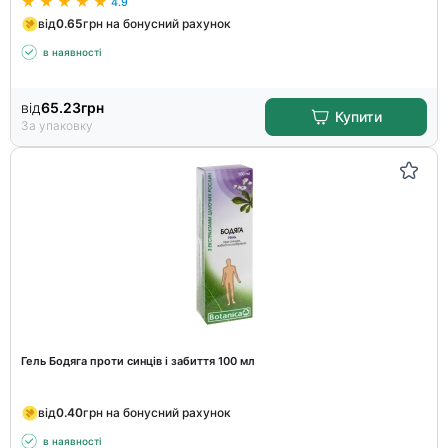
4.9
від
0.65
грн на бонусний рахунок
в наявності
від
65.23
грн
Купити
За упаковку
Гель Бодяга проти синців і забиття 100 мл
від
0.40
грн на бонусний рахунок
в наявності