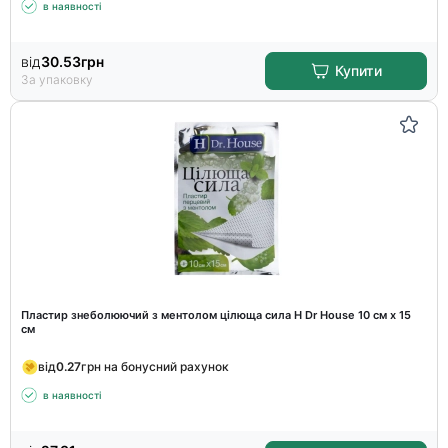
в наявності
від
30.53
грн
Купити
За упаковку
Пластир знеболюючий з ментолом цілюща сила H Dr House 10 см х 15
см
від
0.27
грн на бонусний рахунок
в наявності