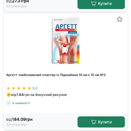
від
27.31
грн
Купити
За упаковку
Аргетт знеболюючий пластир із Лідокаїном 10 см х 15 см №3
5.0
від
1.84
грн на бонусний рахунок
в наявності
від
184.09
грн
Купити
За упаковку