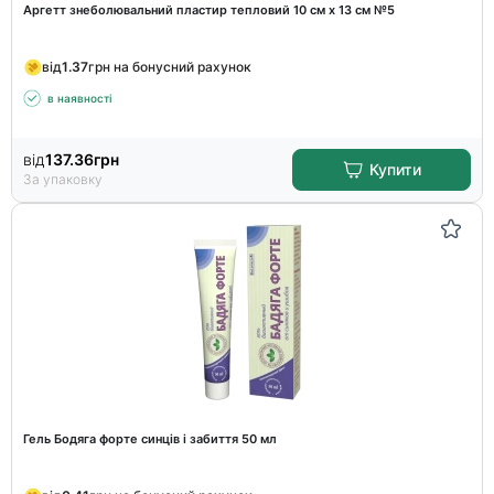
Аргетт знеболювальний пластир тепловий 10 см х 13 см №5
від
1.37
грн на бонусний рахунок
в наявності
від
137.36
грн
Купити
За упаковку
Гель Бодяга форте синців і забиття 50 мл