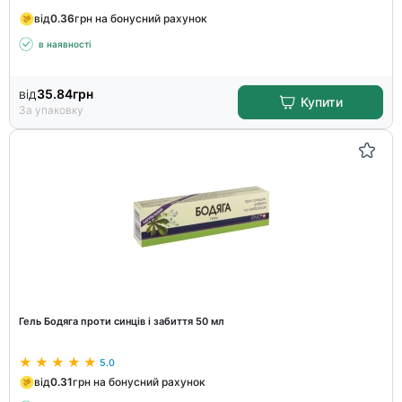
від
0.36
грн на бонусний рахунок
в наявності
від
35.84
грн
Купити
За упаковку
Гель Бодяга проти синців і забиття 50 мл
5.0
від
0.31
грн на бонусний рахунок