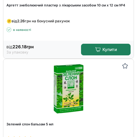
Аргетт знеболюючий пластир з лікарським засобом 10 см х 12 см №4
від
2.26
грн на бонусний рахунок
в наявності
від
226.18
грн
Купити
За упаковку
Зелений слон бальзам 5 мл