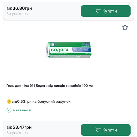
від
36.80
грн
Купити
За упаковку
Гель для тіла 911 Бодяга від синців та забоїв 100 мл
від
0.53
грн на бонусний рахунок
в наявності
від
53.47
грн
Купити
За упаковку