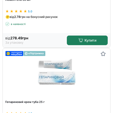
5.0
від
2.78
грн на бонусний рахунок
в наявності
від
278.49
грн
Купити
За упаковку
Гепариновий крем туба 25 г