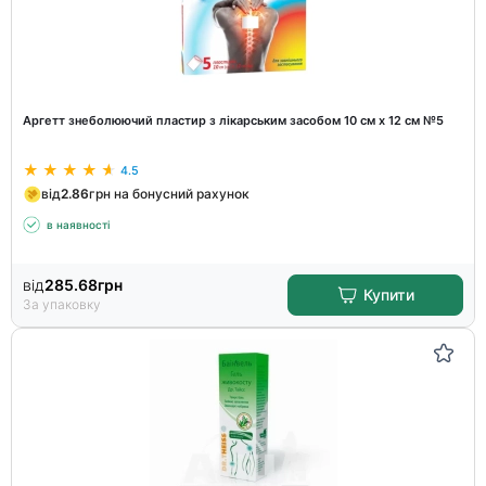
Аргетт знеболюючий пластир з лікарським засобом 10 см х 12 см №5
4.5
від
2.86
грн на бонусний рахунок
в наявності
від
285.68
грн
Купити
За упаковку