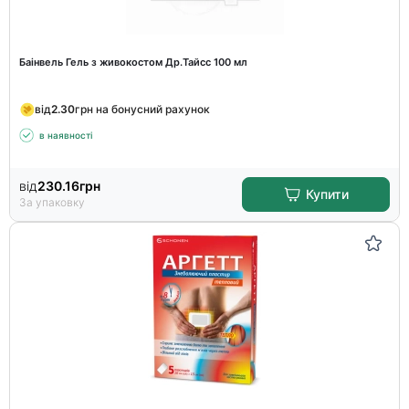
Баінвель Гель з живокостом Др.Тайсс 100 мл
від
2.30
грн на бонусний рахунок
в наявності
від
230.16
грн
Купити
За упаковку