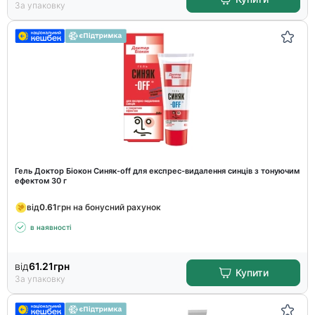
За упаковку
Гель Доктор Біокон Синяк-off для експрес-видалення синців з тонуючим
ефектом 30 г
від
0.61
грн на бонусний рахунок
в наявності
від
61.21
грн
Купити
За упаковку