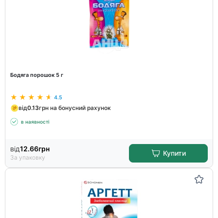
Бодяга порошок 5 г
4.5
від
0.13
грн на бонусний рахунок
в наявності
від
12.66
грн
Купити
За упаковку