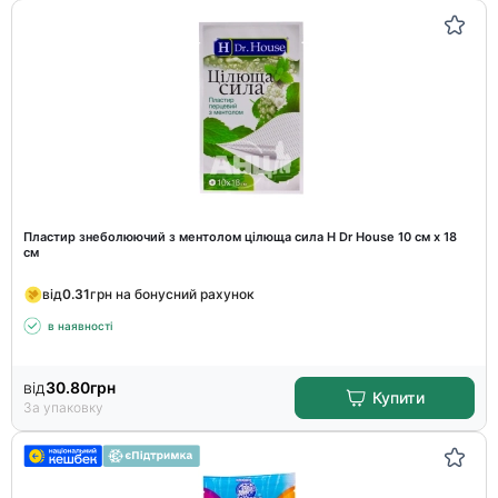
Пластир знеболюючий з ментолом цілюща сила H Dr House 10 см х 18
см
від
0.31
грн на бонусний рахунок
в наявності
від
30.80
грн
Купити
За упаковку