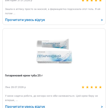
Виктория 31.01.2026 р
Зашла в аптеку просто за маской, а фармацевтка подсказала этот гель. Я ей
потом
...
Прочитати увесь відгук
>
Гепариновий крем туба 25 г
Ліна 28.07.2026 р
У мене сидяча робота, до вечора ноги ніби наливаються. Цей крем беру не
вперше,
...
Прочитати увесь відгук
>