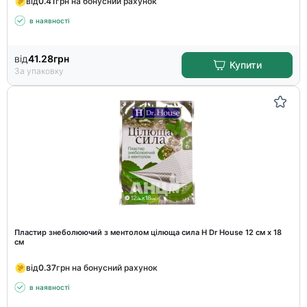
від
0.41
грн на бонусний рахунок
в наявності
від
41.28
грн
Купити
За упаковку
Пластир знеболюючий з ментолом цілюща сила H Dr House 12 см х 18
см
від
0.37
грн на бонусний рахунок
в наявності