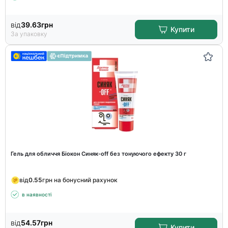
від
39.63
грн
Купити
За упаковку
Гель для обличчя Біокон Синяк-off без тонуючого ефекту 30 г
від
0.55
грн на бонусний рахунок
в наявності
від
54.57
грн
Купити