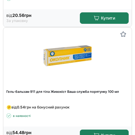
від
20.56
грн
Купити
За упаковку
Гель-бальзам 911 для тіла Живокіст Ваша служба порятунку 100 мл
від
0.54
грн на бонусний рахунок
в наявності
від
54.48
грн