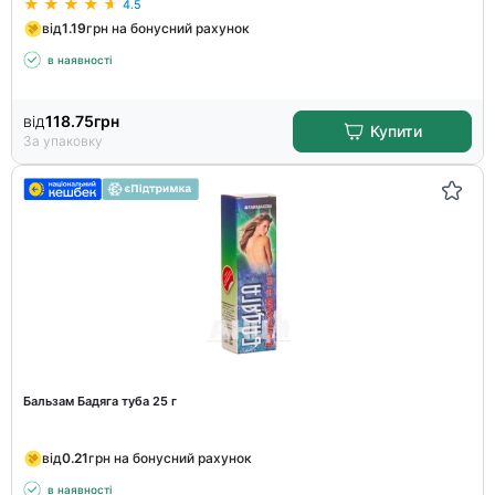
4.5
від
1.19
грн на бонусний рахунок
в наявності
від
118.75
грн
Купити
За упаковку
Бальзам Бадяга туба 25 г
від
0.21
грн на бонусний рахунок
в наявності