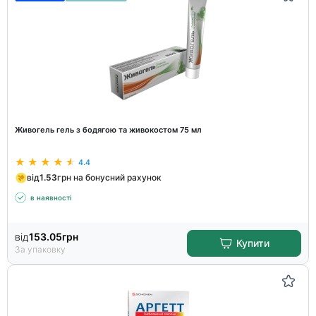
Живогель гель з бодягою та живокостом 75 мл
4.4
від
1.53
грн на бонусний рахунок
в наявності
від
153.05
грн
Купити
За упаковку