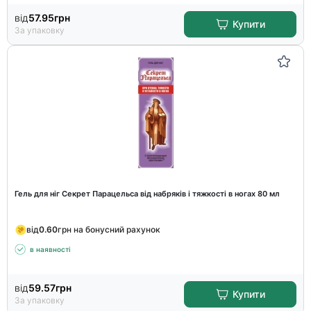
від
57.95
грн
Купити
За упаковку
Гель для ніг Секрет Парацельса від набряків і тяжкості в ногах 80 мл
від
0.60
грн на бонусний рахунок
в наявності
від
59.57
грн
Купити
За упаковку