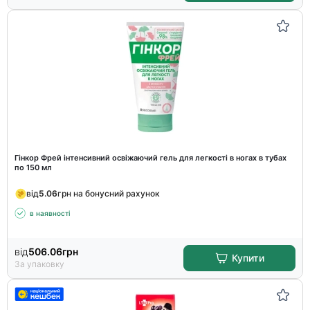
Гінкор Фрей інтенсивний освіжаючий гель для легкості в ногах в тубах
по 150 мл
від
5.06
грн на бонусний рахунок
в наявності
від
506.06
грн
Купити
За упаковку