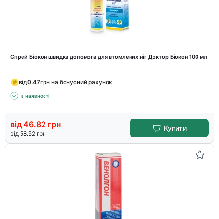
Спрей Біокон швидка допомога для втомлених ніг Доктор Біокон 100 мл
від
0.47
грн на бонусний рахунок
в наявності
від
46.82
грн
Купити
від
58.52
грн