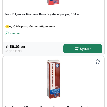
Гель 911 для ніг Венолгон Ваша служба порятунку 100 мл
від
0.60
грн на бонусний рахунок
в наявності
від
59.89
грн
Купити
За упаковку