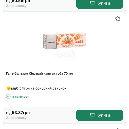
від
60.56
грн
Купити
За упаковку
Гель-бальзам Кінський каштан туба 70 мл
від
0.54
грн на бонусний рахунок
в наявності
від
53.87
грн
Купити
За упаковку