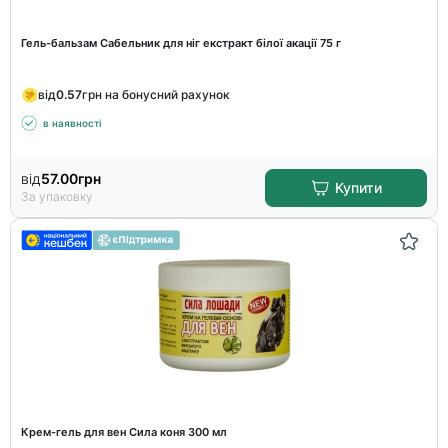
Гель-бальзам Сабельник для ніг екстракт білої акації 75 г
від
0.57
грн на бонусний рахунок
в наявності
від
57.00
грн
Купити
За упаковку
Крем-гель для вен Сила коня 300 мл