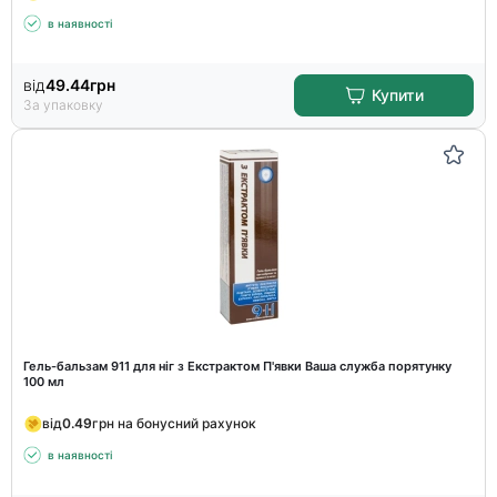
в наявності
від
49.44
грн
Купити
За упаковку
Гель-бальзам 911 для ніг з Екстрактом П'явки Ваша служба порятунку
100 мл
від
0.49
грн на бонусний рахунок
в наявності