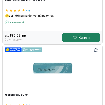
4.9
від
1.96
грн на бонусний рахунок
в наявності
від
195.53
грн
Купити
За упаковку
Ліовен гель 50 мл