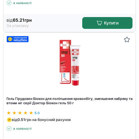
в наявності
від
65.21
грн
Купити
За упаковку
Гель Гірудовен Біокон для поліпшення кровообігу, зменшення набряку та
втоми ніг серії Доктор Біокон гель 50 г
5.0
від
0.51
грн на бонусний рахунок
в наявності