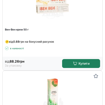
Вен-Вен крем 50 г
від
0.88
грн на бонусний рахунок
в наявності
від
88.26
грн
Купити
За упаковку