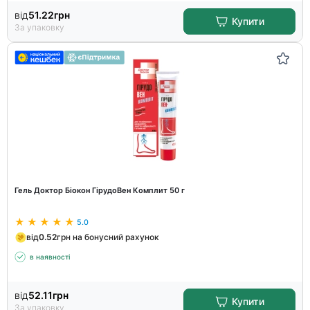
від
51.22
грн
Купити
За упаковку
Гель Доктор Біокон ГірудоВен Комплит 50 г
5.0
від
0.52
грн на бонусний рахунок
в наявності
від
52.11
грн
Купити
За упаковку