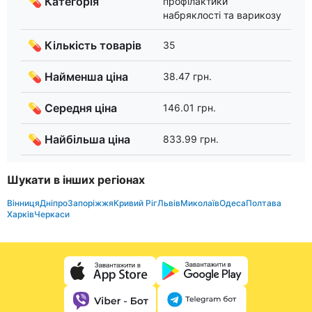
💊 Категорія
профілактики
набряклості та варикозу
💊 Кількість товарів
35
💊 Найменша ціна
38.47 грн.
💊 Середня ціна
146.01 грн.
💊 Найбільша ціна
833.99 грн.
Шукати в інших регіонах
Вінниця
Дніпро
Запоріжжя
Кривий Ріг
Львів
Миколаїв
Одеса
Полтава
Харків
Черкаси