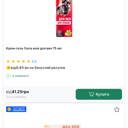
Крем-гель Сила коні для вен 75 мл
5.0
від
0.41
грн на бонусний рахунок
в наявності
від
41.25
грн
Купити
За упаковку