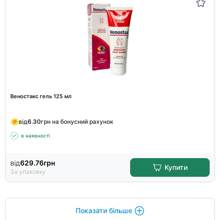
Веностакс гель 125 мл
від
6.30
грн на бонусний рахунок
в наявності
від
629.76
грн
Купити
За упаковку
Показати більше