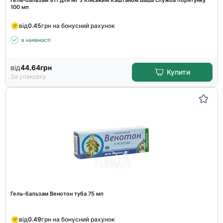
Гель-бальзам 911 для ніг з Кінським Каштаном Ваша служба порятунку
100 мл
від
0.45
грн на бонусний рахунок
в наявності
від
44.64
грн
Купити
За упаковку
Гель-бальзам Венотон туба 75 мл
від
0.49
грн на бонусний рахунок