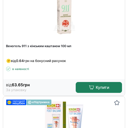
Веногель 911 з кінським каштаном 100 мл
від
0.64
грн на бонусний рахунок
в наявності
від
63.65
грн
Купити
За упаковку