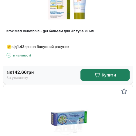
Krok Med Venotonic - gel бальзам для ніг туба 75 мл
від
1.43
грн на бонусний рахунок
в наявності
від
142.66
грн
Купити
За упаковку