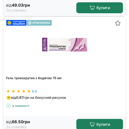
від
49.03
грн
Купити
За упаковку
Гель троксерутин з бодягою 75 мл
5.0
від
0.67
грн на бонусний рахунок
в наявності
від
66.50
грн
Купити
За упаковку