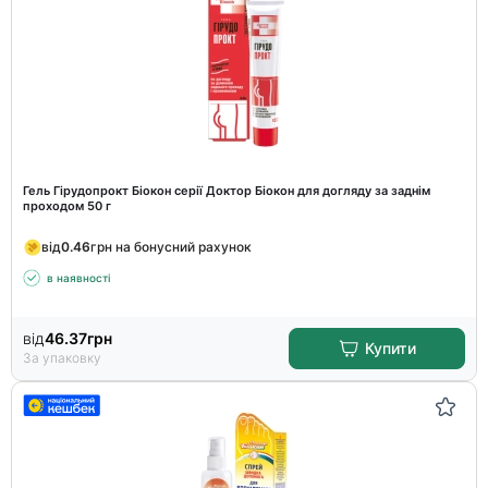
Гель Гірудопрокт Біокон серії Доктор Біокон для догляду за заднім
проходом 50 г
від
0.46
грн на бонусний рахунок
в наявності
від
46.37
грн
Купити
За упаковку