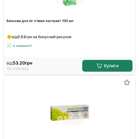
Бальзам для ніг п'явки екстракт 100 мл
від
0.53
грн на бонусний рахунок
в наявності
від
53.20
грн
Купити
За упаковку