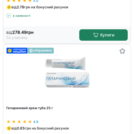
5.0
від
2.78
грн на бонусний рахунок
в наявності
від
278.49
грн
Купити
За упаковку
Гепариновий крем туба 25 г
4.9
від
0.65
грн на бонусний рахунок