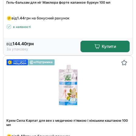
Гель-бальзам для ніг Маклюра форте каланхое буркун 100 мл
від
1.44
грн на бонусний рахунок
в наявності
від
144.40
грн
Купити
За упаковку
Крем Сила Карпат для вен з медичною п'явкою і кінським каштаном 100
мл