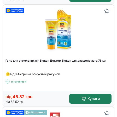
Гель для втомлених ніг Біокон Доктор Біокон швидка допомога 75 мл
від
0.47
грн на бонусний рахунок
в наявності
від
46.82
грн
Купити
від
58.52
грн