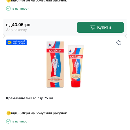
від
0.40
грн на бонусний рахунок
в наявності
від
40.05
грн
Купити
За упаковку
Крем-бальзам Капіляр 75 мл
від
0.58
грн на бонусний рахунок
в наявності