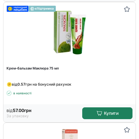
Крем-бальзам Маклюра 75 мл
від
0.57
грн на бонусний рахунок
в наявності
від
57.00
грн
Купити
За упаковку