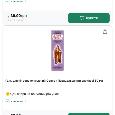
в наявності
від
39.90
грн
Купити
За упаковку
Гель для ніг венотонізуючий Секрет Парацельса при варикозі 80 мл
від
0.61
грн на бонусний рахунок
в наявності