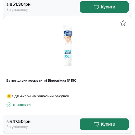
від
51.30
грн
Купити
За упаковку
Ватяні диски косметичні Білосніжка №150
від
0.47
грн на бонусний рахунок
в наявності
від
47.50
грн
Купити
За упаковку