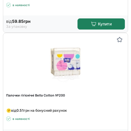
в наявності
від
59.85
грн
Купити
За упаковку
Палочки гігієнічні Bella Cotton №200
від
0.51
грн на бонусний рахунок
в наявності