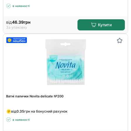
в наявності
від
46.39
грн
Купити
За упаковку
Ватні палички Novita delicate №200
від
0.35
грн на бонусний рахунок
в наявності