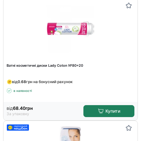
Ватні косметичні диски Lady Coton №80+20
від
0.68
грн на бонусний рахунок
в наявності
від
68.40
грн
Купити
За упаковку