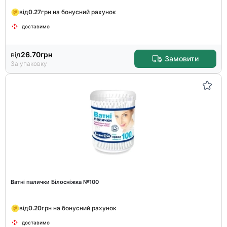
від
0.27
грн на бонусний рахунок
доставимо
від
26.70
грн
Замовити
За упаковку
Ватні палички Білосніжка №100
від
0.20
грн на бонусний рахунок
доставимо