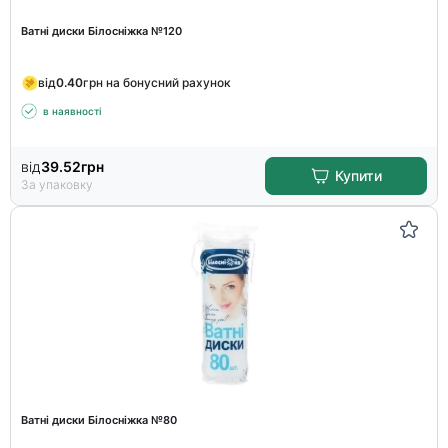
Ватні диски Білосніжка №120
від
0.40
грн на бонусний рахунок
в наявності
від
39.52
грн
Купити
За упаковку
Ватні диски Білосніжка №80