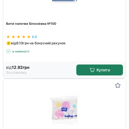
Ватні палички Білосніжка №100
5.0
від
0.13
грн на бонусний рахунок
в наявності
від
12.92
грн
Купити
За упаковку