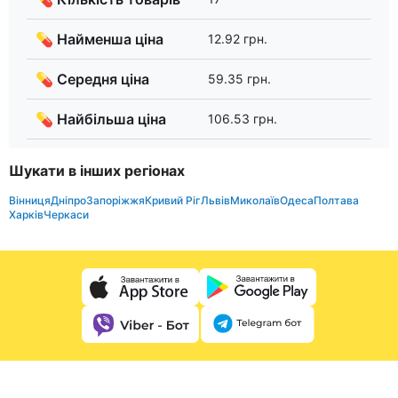
💊 Найменша ціна
12.92 грн.
💊 Середня ціна
59.35 грн.
💊 Найбільша ціна
106.53 грн.
Шукати в інших регіонах
Вінниця
Дніпро
Запоріжжя
Кривий Ріг
Львів
Миколаїв
Одеса
Полтава
Харків
Черкаси