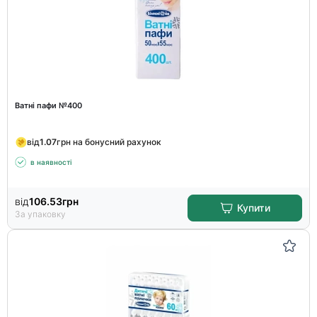
Ватні пафи №400
від
1.07
грн на бонусний рахунок
в наявності
від
106.53
грн
Купити
За упаковку