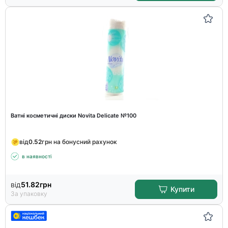
Ватні косметичні диски Novita Delicate №100
від
0.52
грн на бонусний рахунок
в наявності
від
51.82
грн
Купити
За упаковку