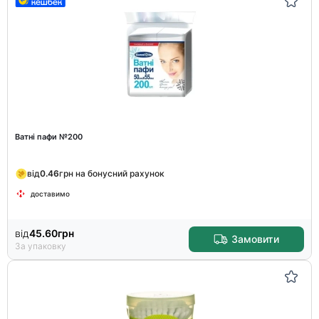
Ватні пафи №200
від
0.46
грн на бонусний рахунок
доставимо
від
45.60
грн
Замовити
За упаковку