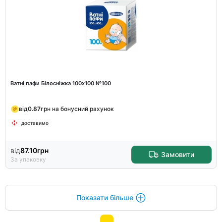
Ватні пафи Білосніжка 100х100 №100
від
0.87
грн на бонусний рахунок
доставимо
від
87.10
грн
Замовити
За упаковку
Показати більше