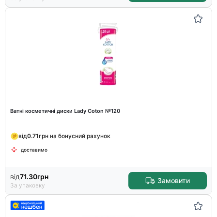
Ватні косметичні диски Lady Coton №120
від
0.71
грн на бонусний рахунок
доставимо
від
71.30
грн
Замовити
За упаковку