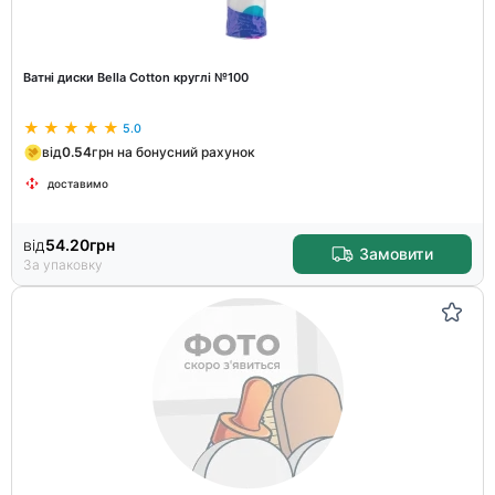
Ватні диски Bella Cotton круглі №100
5.0
від
0.54
грн на бонусний рахунок
доставимо
від
54.20
грн
Замовити
За упаковку