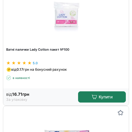
Ватні палички Lady Cotton пакет №100
5.0
від
0.17
грн на бонусний рахунок
в наявності
від
16.71
грн
Купити
За упаковку