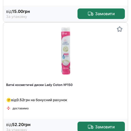
від
15.00
грн
Замовити
За упаковку
Ватні косметичні диски Lady Coton №150
від
0.52
грн на бонусний рахунок
доставимо
від
52.20
грн
Замовити
За упаковку