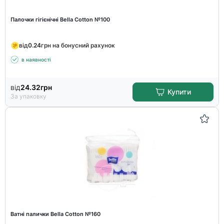
Палочки гігієнічні Bella Cotton №100
від
0.24
грн на бонусний рахунок
в наявності
від
24.32
грн
Купити
За упаковку
Ватні палички Bella Cotton №160