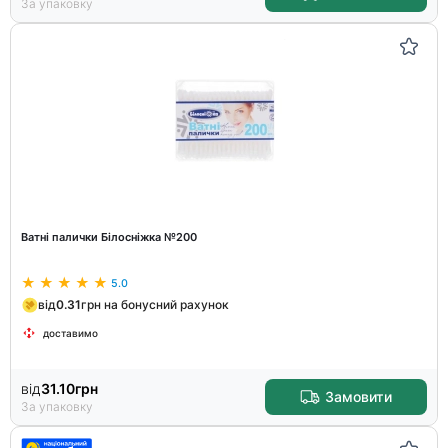
За упаковку
Ватні палички Білосніжка №200
5.0
від
0.31
грн на бонусний рахунок
доставимо
від
31.10
грн
Замовити
За упаковку