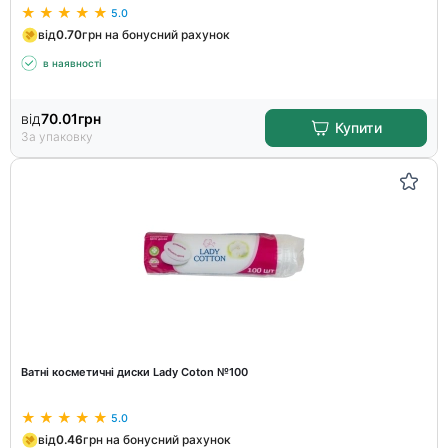
5.0
від
0.70
грн на бонусний рахунок
в наявності
від
70.01
грн
Купити
За упаковку
Ватні косметичні диски Lady Coton №100
5.0
від
0.46
грн на бонусний рахунок