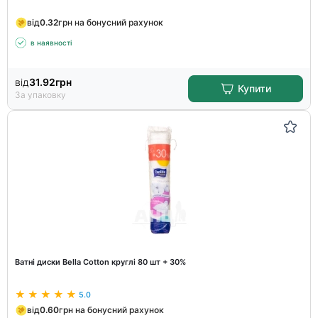
від
0.32
грн на бонусний рахунок
в наявності
від
31.92
грн
Купити
За упаковку
Ватні диски Bella Cotton круглі 80 шт + 30%
5.0
від
0.60
грн на бонусний рахунок