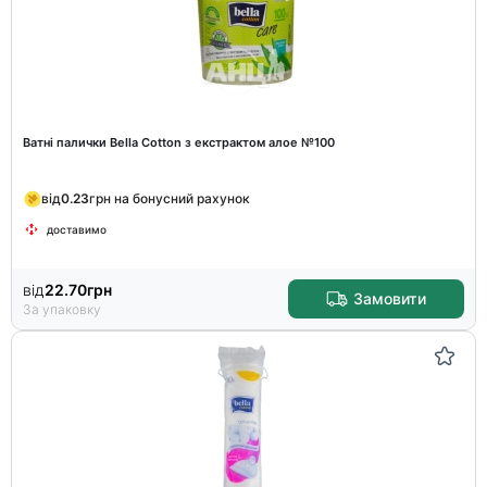
Ватні палички Bella Cotton з екстрактом алое №100
від
0.23
грн на бонусний рахунок
доставимо
від
22.70
грн
Замовити
За упаковку