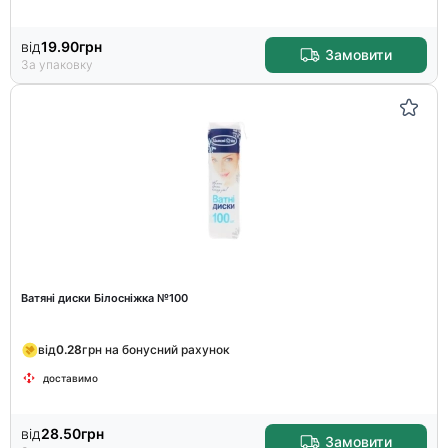
від
19.90
грн
Замовити
За упаковку
Ватяні диски Білосніжка №100
від
0.28
грн на бонусний рахунок
доставимо
від
28.50
грн
Замовити