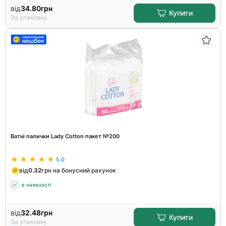
від
34.80
грн
Купити
За упаковку
Ватні палички Lady Cotton пакет №200
5.0
від
0.32
грн на бонусний рахунок
в наявності
від
32.48
грн
Купити
За упаковку