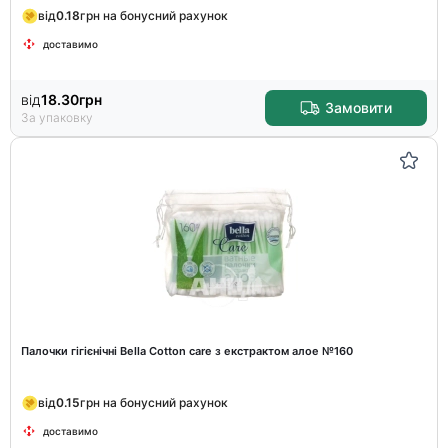
від
0.18
грн на бонусний рахунок
доставимо
від
18.30
грн
Замовити
За упаковку
Палочки гігієнічні Bella Cotton care з екстрактом алое №160
від
0.15
грн на бонусний рахунок
доставимо