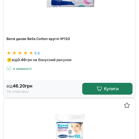
Ватні диски Bella Cotton круглі №120
5.0
від
0.46
грн на бонусний рахунок
в наявності
від
46.20
грн
Купити
За упаковку