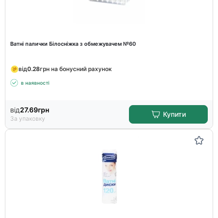
Ватні палички Білосніжка з обмежувачем №60
від
0.28
грн на бонусний рахунок
в наявності
від
27.69
грн
Купити
За упаковку