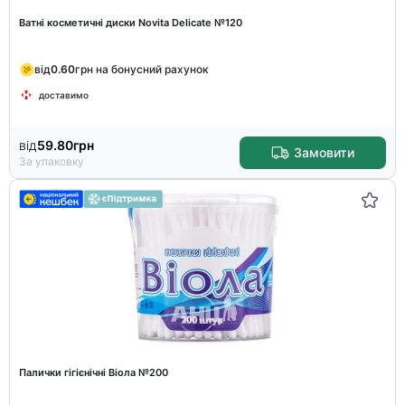
Ватні косметичні диски Novita Delicate №120
від
0.60
грн на бонусний рахунок
доставимо
від
59.80
грн
Замовити
За упаковку
Палички гігієнічні Віола №200