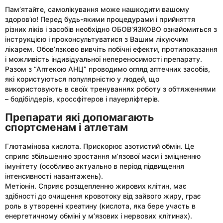
Пам’ятайте, самолікування може нашкодити вашому
здоров’ю! Перед будь-якими процедурами і прийняття
різних ліків і засобів необхідно ОБОВ’ЯЗКОВО ознайомиться з
інструкцією і проконсультуватися з Вашим лікуючим
лікарем. Обов’язково вивчіть побічні ефекти, протипоказання
і можливість індивідуальної непереносимості препарату.
Разом з “Аптекою АНЦ” проводимо огляд аптечних засобів,
які користуються популярністю у людей, що
використовують в своїх тренуваннях роботу з обтяженнями
– бодібілдерів, кроссфітеров і пауерліфтерів.
Препарати які допомагають
спортсменам і атлетам
Глютамінова кислота. Прискорює азотистий обмін. Це
сприяє збільшенню зростання м’язової маси і зміцненню
імунітету (особливо актуально в період підвищення
інтенсивності навантажень).
Метіонін. Сприяє розщепленню жирових клітин, має
здібності до очищення кровотоку від зайвого жиру, грає
роль в утворенні креатину (кислота, яка бере участь в
енергетичному обміні у м’язових і нервових клітинах).