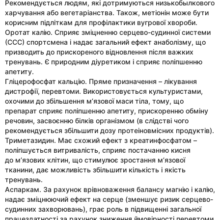
Рекомендується людям, які дотримуються низькобылкового
харчування або вегетаріанства. Також, метіонін може бути
корисним підліткам для профілактики вугрової хвороби.
Оротат калію. Сприяє зміцненню серцево-судинної системи
(ССС) спортсмена і надає загальний ефект анаболізму, що
призводить до прискореного відновлення після важких
тренувань. Є природним діуретиком і сприяє поліпшенню
апетиту.
Гліцерофосфат кальцію. Пряме призначення – лікування
дистрофії, перевтоми. Використовується культуристами,
охочими до збільшення м’язової маси тіла, тому, що
препарат сприяє поліпшенню апетиту, прискоренню обміну
речовин, засвоєнню білків організмом (в слідстві чого
рекомендується збільшити дозу протеіновмісних продуктів).
Триметазидин. Має схожий ефект з креатинфосфатом –
поліпшується витривалість, сприяє постачанню кисня
до м’язових клітин, що стимулює зростання м’язової
тканини, дає можливість збільшити кількість і якість
тренувань.
Аспаркам. За рахунок врівноваження балансу магнію і калію,
надає зміцнюючий ефект на серце (зменшує ризик серцево-
судинних захворювань), грає роль в підвищенні загальної
працездатності за рахунок зниження ймовірності перевтоми