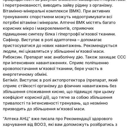
і перетренованості, виводить зайву рідину з організму.
Вітамінно-мінеральні комплекси (ВМК). При активних
тренуваннях спорстмени можуть недоотримувати всі
потрібні вітаміни і мінерали. Аптечні ВМК містять багато
корисних мікро і макроелементів, сприяючих
підвищенню синтезу білка і гіпертрофії м’язової тканини.
Сафінор. Виступає в ролі адаптогена – допомагає
пристосуватися до нових навантажень. Рекомендується
людям, які цікавляться у збільшенні м’язової маси.
Рибоксин. Препарат має анаболічну дію. Також захищає ССС
при інтенсивних навантаженнях. Сприяє поліпшенню
кровопостачання м’язової тканини, бере участь в
енергетичному обміні.
Бетіміл. Виступає в ролі актопротектора (препарат, який
сприяє стійкості організму до фізичних навантажень без
збільшення споживання кисню, що підвищує при цьому
коефіцієнт корисної дії), що тягне за собою збільшення
тривалості та інтенсивності тренувань, що незмінно
призводить до збільшення м’язової маси.
“Аптека АНЦ” вже писала про Рекомендації здорового
харчування від ВООЗ, які вам допоможуть розібратись з