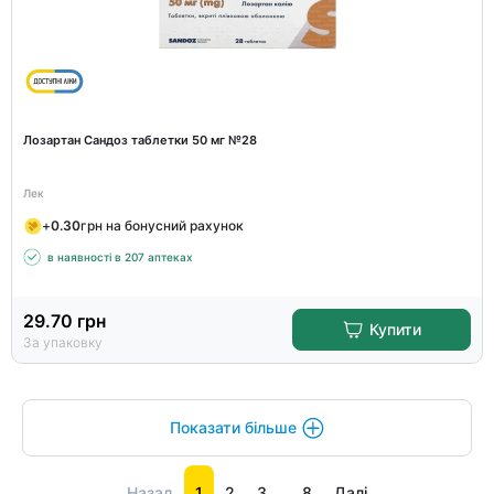
Лозартан Сандоз таблетки 50 мг №28
Лек
+
0.30
грн на бонусний рахунок
в наявності в 207 аптеках
29.70
грн
Купити
За упаковку
Показати більше
Назад
1
2
3
...
8
Далі