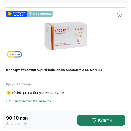
Клосарт таблетки вкриті плівковою оболонкою 50 мг №84
Кусум Хелтхкер
+
0.90
грн на бонусний рахунок
в наявності в 205 аптеках
90.10
грн
Купити
За упаковку