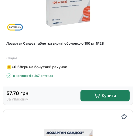
Лозартан Сандоз таблетки вкриті оболонкою 100 мг №28
Сандоз
+
0.58
грн на бонусний рахунок
в наявності в 207 аптеках
57.70
грн
Купити
За упаковку