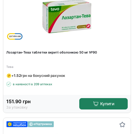
Лозартан-Тева таблетки вкриті оболонкою 50 мг №90
Тева
+
1.52
грн на бонусний рахунок
в наявності в 209 аптеках
151.90
грн
Купити
За упаковку