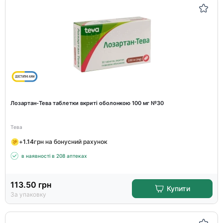
Лозартан-Тева таблетки вкриті оболонкою 100 мг №30
Тева
+
1.14
грн на бонусний рахунок
в наявності в 208 аптеках
113.50
грн
Купити
За упаковку