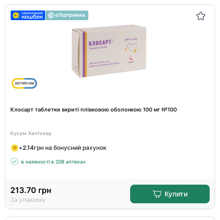
Клосарт таблетки вкриті плівковою оболонкою 100 мг №100
Кусум Хелтхкер
+
2.14
грн на бонусний рахунок
в наявності в 208 аптеках
213.70
грн
Купити
За упаковку