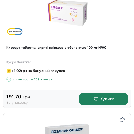
Клосарт таблетки вкриті плівковою оболонкою 100 мг №90
Кусум Хелтхкер
+
1.92
грн на бонусний рахунок
в наявності в 203 аптеках
191.70
грн
Купити
За упаковку