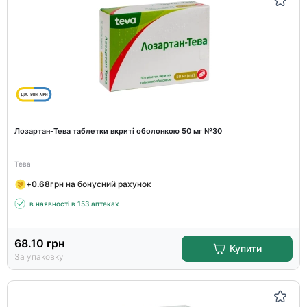
Лозартан-Тева таблетки вкриті оболонкою 50 мг №30
Тева
+
0.68
грн на бонусний рахунок
в наявності в 153 аптеках
68.10
грн
Купити
За упаковку