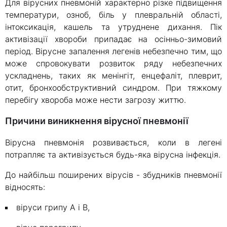
Для вірусних пневмоній характерно різке підвищення
температури, озноб, біль у плевральній області,
інтоксикація, кашель та утруднене дихання. Пік
активізації хвороби припадає на осінньо-зимовий
період. Вірусне запалення легенів небезпечно тим, що
може спровокувати розвиток ряду небезпечних
ускладнень, таких як менінгіт, енцефаліт, плеврит,
отит, бронхообструктивний синдром. При тяжкому
перебігу хвороба може нести загрозу життю.
Причини виникнення вірусної пневмонії
Вірусна пневмонія розвивається, коли в легені
потрапляє та активізується будь-яка вірусна інфекція.
До найбільш поширених вірусів - збудників пневмонії
відносять:
віруси грипу А і В,