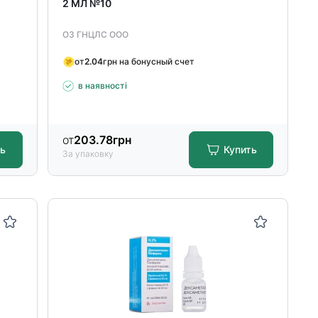
2 МЛ №10
ОЗ ГНЦЛС ООО
от
2.04
грн на бонусный счет
в наявності
от
203.78
грн
ть
Купить
За упаковку