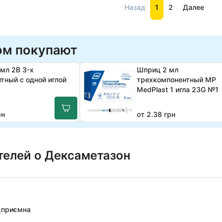
Назад
1
2
Далее
ом покупают
мл 2B 3-х
Шприц 2 мл
тный с одной иглой
трехкомпонентный МР
MedPlast 1 игла 23G №1
рн
от 2.38 грн
телей о Дексаметазон
а,приємна