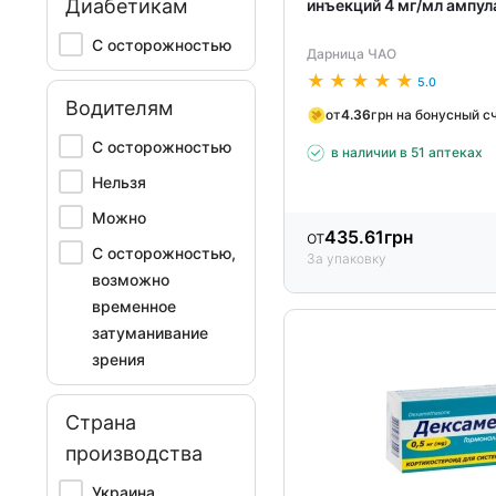
Диабетикам
инъекций 4 мг/мл ампул
С осторожностью
Дарница ЧАО
5.0
Водителям
от
4.36
грн на бонусный с
С осторожностью
в наличии в 51 аптеках
Нельзя
Можно
от
435.61
грн
С осторожностью,
За упаковку
возможно
временное
затуманивание
зрения
Страна
производства
Украина