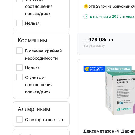
соотношения
от
6.29
грн на бонусный с
польза/риск
в наличии в 209 аптеках
Нельзя
от
629.03
грн
Кормящим
За упаковку
В случае крайней
необходимости
Нельзя
С учетом
соотношения
польза/риск
Аллергикам
С осторожностью
Дексаметазон-4-Дарниц