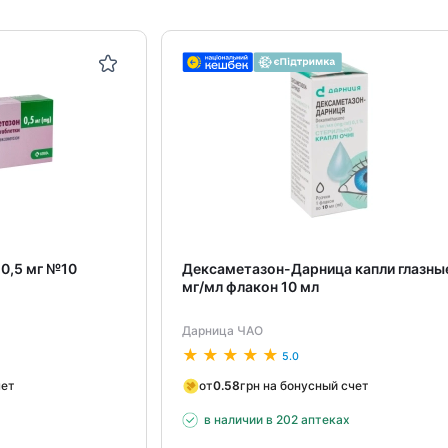
0,5 мг №10
Дексаметазон-Дарница капли глазные
мг/мл флакон 10 мл
Дарница ЧАО
5.0
чет
от
0.58
грн на бонусный счет
в наличии в 202 аптеках