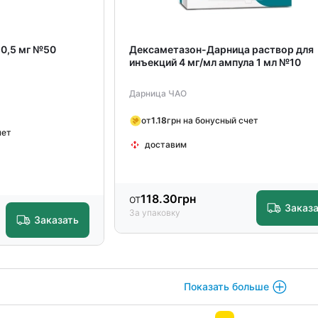
 0,5 мг №50
Дексаметазон-Дарница раствор для
инъекций 4 мг/мл ампула 1 мл №10
Дарница ЧАО
от
1.18
грн на бонусный счет
чет
доставим
от
118.30
грн
Заказ
За упаковку
Заказать
Показать больше