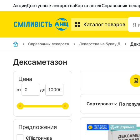
Акции
Доступные лекарства
Карта аптек
Справочник лека
Каталог товаров
Дек
Справочник лекарств
Лекарства на букву Д
Дексаметазон
Цена
от
до
Сортировать:
По попул
Предложения
ЄПідтримка