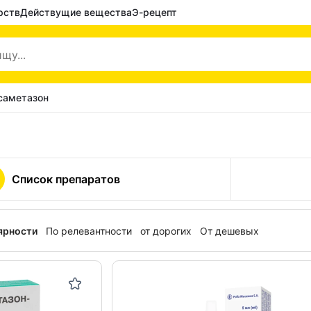
рств
Действущие вещества
Э-рецепт
саметазон
Список препаратов
ярности
По релевантности
от дорогих
От дешевых