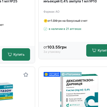
а 1 мл №25
инъекций 0,4% ампула 1 мл №10
Фармак АО
от
1.04
грн на бонусный счет
чет
в наличии в 21 аптеках
от
103.55
грн
Купи
За упаковку
Купить