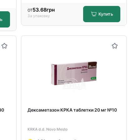
от
53.68
грн
Купить
За упаковку
ть
30
Дексаметазон КРКА таблетки 20 мг №10
KRKA d.d. Novo Mesto