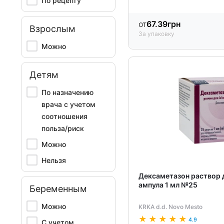
По рецепту
от
67.39
грн
Взрослым
За упаковку
Можно
Детям
По назначению
врача с учетом
соотношения
польза/риск
Можно
Нельзя
Дексаметазон раствор д
ампула 1 мл №25
Беременным
Можно
KRKA d.d. Novo Mesto
4.9
С учетом