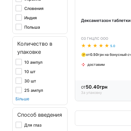
Словения
Индия
Дексаметазон таблетки
Польша
ОЗ ГНЦЛС ООО
Количество в
5.0
упаковке
от
0.50
грн на бонусный с
10 ампул
доставим
10 шт
30 шт
от
50.40
грн
25 ампул
За упаковку
Більше
Способ введения
Для глаз