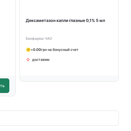
Дексаметазон капли глазные 0,1% 5 мл
Биофарма ЧАО
+
0.00
грн на бонусный счет
доставим
ать