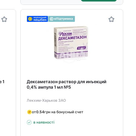
 1
Дексаметазон раствор для инъекций
0,4% ампула 1 мл №5
Лекхим-Харьков ЗАО
от
0.54
грн на бонусный счет
в наявності