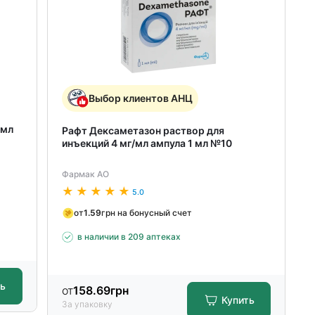
Выбор клиентов АНЦ
 мл
Рафт Дексаметазон раствор для
инъекций 4 мг/мл ампула 1 мл №10
Фармак АО
5.0
от
1.59
грн на бонусный счет
в наличии в 209 аптеках
ть
от
158.69
грн
Купить
За упаковку