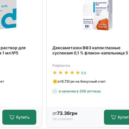
раствор для
Дексаметазон ВФЗ капли глазные
а 1 мл №5
суспензия 0,1 % флакон-капельница 5
Polpharma
5.0
чет
от
0.73
грн на бонусный счет
в наличии в 208 аптеках
от
73.36
грн
Купить
Купи
За упаковку