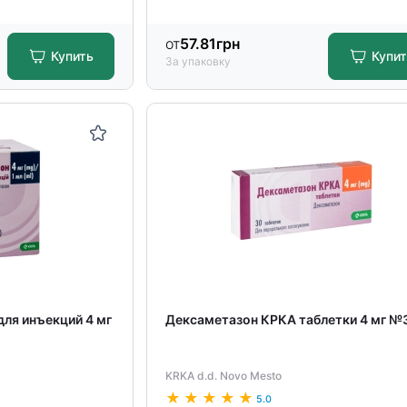
от
57.81
грн
Купить
Купи
За упаковку
ля инъекций 4 мг
Дексаметазон КРКА таблетки 4 мг №
KRKA d.d. Novo Mesto
5.0