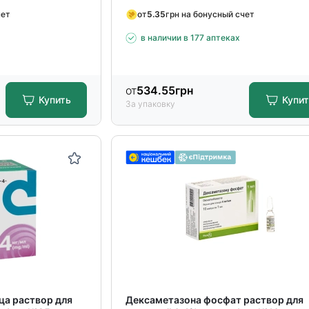
чет
от
5.35
грн на бонусный счет
в наличии в 177 аптеках
от
534.55
грн
Купить
Купи
За упаковку
а раствор для
Дексаметазона фосфат раствор для