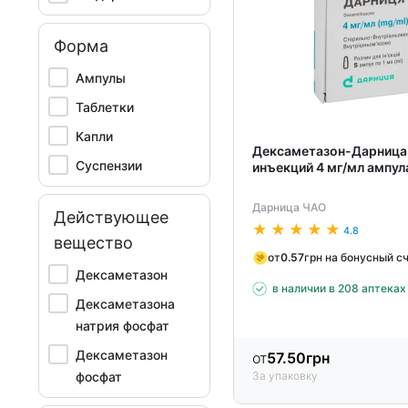
Форма
Ампулы
Таблетки
Капли
Дексаметазон-Дарница 
Суспензии
инъекций 4 мг/мл ампул
Дарница ЧАО
Действующее
4.8
вещество
от
0.57
грн на бонусный с
Дексаметазон
в наличии в 208 аптеках
Дексаметазона
натрия фосфат
Дексаметазон
от
57.50
грн
фосфат
За упаковку