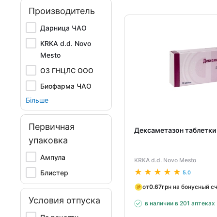
Производитель
Дарница ЧАО
KRKA d.d. Novo
Mesto
ОЗ ГНЦЛС ООО
Биофарма ЧАО
Більше
Первичная
Дексаметазон таблетки 
упаковка
Ампула
KRKA d.d. Novo Mesto
Блистер
5.0
от
0.67
грн на бонусный с
Условия отпуска
в наличии в 201 аптеках