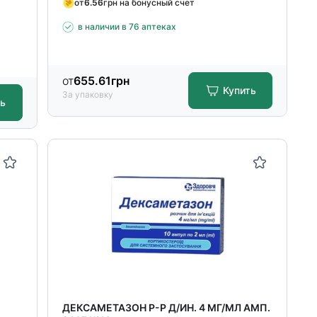
от
6.56
грн на бонусный счет
в наличии в 76 аптеках
от
655.61
грн
Купить
За упаковку
ть
ДЕКСАМЕТАЗОН Р-Р Д/ИН. 4 МГ/МЛ АМП.