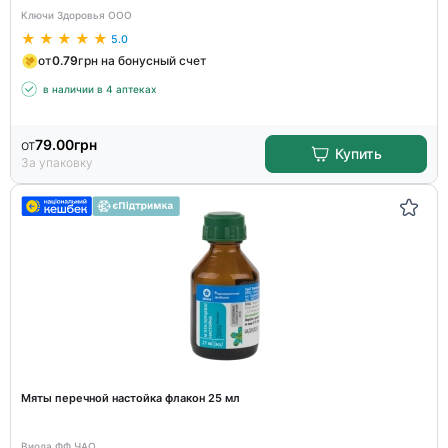
Ключи Здоровья ООО
5.0
от
0.79
грн на бонусный счет
в наличии в 4 аптеках
от
79.00
грн
Купить
За упаковку
Мяты перечной настойка флакон 25 мл
Виола ФФ ЧАО