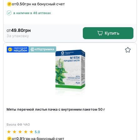
от
0.50
грн на бонусный счет
в наличии в 46 аптеках
от
49.80
грн
Купить
За упаковку
Мяты перечной листья пачка с внутренним пакетом 50 г
Виола ФФ ЧАО
5.0
от
0.91
грн на бонусный счет