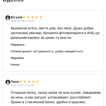
Віталій
2026-04-08 11:25:04
Ароматна м’ята, листя ціле, без пилу. Дуже добре
заспокоює ввечері. Купувати фітопрепарати в АНЦ це
ідеальний варіант за ціною та якістю.
Переваги
Свіжий аромат, натуральність, добре заварюється
Недоліки
Немає
Лиля
2025-12-28 17:54:45
Открыла пачку, сразу запах на всю кухню. Завариваю
на ночь, и как ритуал: успокаивает, расслабляет.
Храню в стеклянной банке, удобно и красиво.