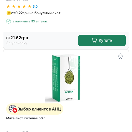
5.0
от
0.22
грн на бонусный счет
в наличии в 93 аптеках
от
21.62
грн
Купить
За упаковку
Выбор клиентов АНЦ
Мята лист фиточай 50 г