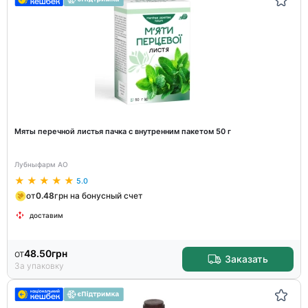
Мяты перечной листья пачка с внутренним пакетом 50 г
Лубныфарм АО
5.0
от
0.48
грн на бонусный счет
доставим
от
48.50
грн
Заказать
За упаковку