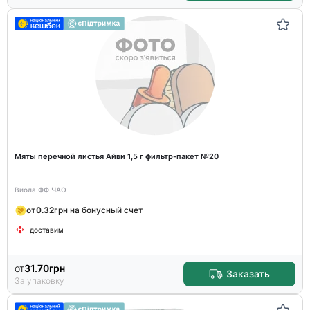
Мяты перечной листья Айви 1,5 г фильтр-пакет №20
Виола ФФ ЧАО
от
0.32
грн на бонусный счет
доставим
от
31.70
грн
Заказать
За упаковку