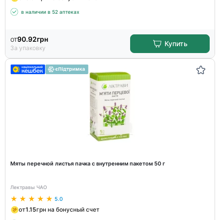
в наличии в 52 аптеках
от
90.92
грн
Купить
За упаковку
Мяты перечной листья пачка с внутренним пакетом 50 г
Лектравы ЧАО
5.0
от
1.15
грн на бонусный счет