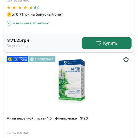
Лектравы ЧАО
5.0
от
0.71
грн на бонусный счет
в наличии в 95 аптеках
от
71.25
грн
Купить
За упаковку
Мяты перечной листья 1,5 г фильтр-пакет №20
Виола ФФ ЧАО