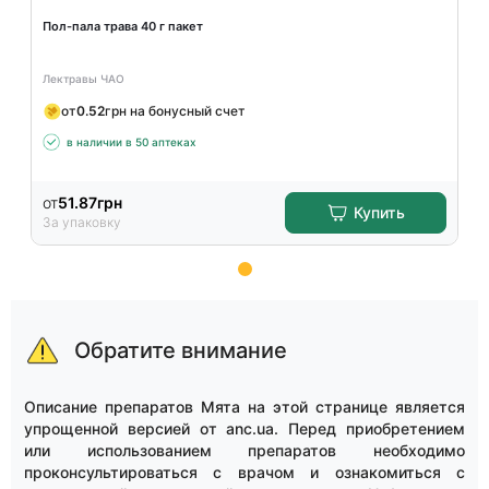
Пол-пала трава 40 г пакет
Лектравы ЧАО
от
0.52
грн на бонусный счет
в наличии в 50 аптеках
от
51.87
грн
Купить
За упаковку
Item
1
of
Обратите внимание
15
Описание препаратов Мята на этой странице является
упрощенной версией от anc.ua. Перед приобретением
или использованием препаратов необходимо
проконсультироваться с врачом и ознакомиться с