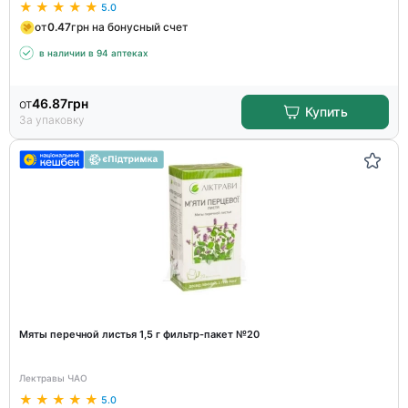
5.0
от
0.47
грн на бонусный счет
в наличии в 94 аптеках
от
46.87
грн
Купить
За упаковку
Мяты перечной листья 1,5 г фильтр-пакет №20
Лектравы ЧАО
5.0