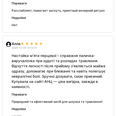
Переваги
Расслабляет, помогает заснуть, приятный вечерний ритуал
Недоліки
Нет
Алла
2025-12-26 13:13:31
Настойка м’яти перцевої – справжня паличка-
виручалочка при нудоті та розладах травлення.
Відчуття легкості після прийому з’являється майже
одразу, допомагає при блюванні та навіть полегшує
невралгічні болі. Зручно дозувати, смак приємний.
Купувала на сайті АНЦ — ціна вигідна, завжди в
наявності.
Переваги
Природний та ефективний засіб для шлунка та травлення!
Недоліки