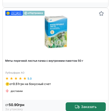
Мяты перечной листья пачка с внутренним пакетом 50 г
Лубныфарм АО
5.0
от
0.51
грн на бонусный счет
доставим
от
50.90
грн
Заказать
За упаковку