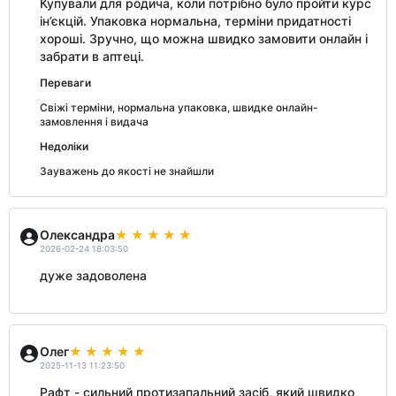
Купували для родича, коли потрібно було пройти курс
ін’єкцій. Упаковка нормальна, терміни придатності
хороші. Зручно, що можна швидко замовити онлайн і
забрати в аптеці.
Переваги
Свіжі терміни, нормальна упаковка, швидке онлайн-
замовлення і видача
Недоліки
Зауважень до якості не знайшли
Олександра
2026-02-24 18:03:50
дуже задоволена
Олег
2025-11-13 11:23:50
Рафт - сильний протизапальний засіб, який швидко