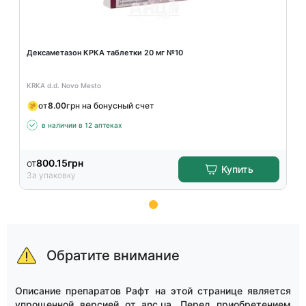
Дексаметазон КРКА таблетки 20 мг №10
KRKA d.d. Novo Mesto
от
8.00
грн на бонусный счет
в наличии в 12 аптеках
от
800.15
грн
Купить
За упаковку
Item
1
of
Обратите внимание
11
Описание препаратов Рафт на этой странице является
упрощенной версией от anc.ua. Перед приобретением