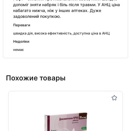
допоміг зняти набряк і біль після травми. У АНЦ ціна
набагато нижча, ніж у інших аптеках. Дуже
задоволений покупкою.
Переваги
швидка дія, висока ефективність, доступна ціна в АНЦ
Недоліки
немає
Похожие товары