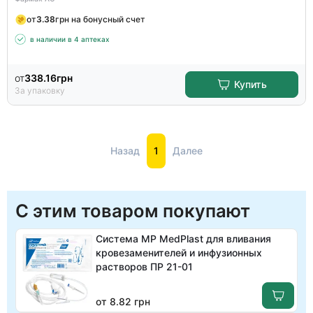
от
3.38
грн на бонусный счет
в наличии в 4 аптеках
от
338.16
грн
Купить
За упаковку
Назад
1
Далее
С этим товаром покупают
Система MP MedPlast для вливания
кровезаменителей и инфузионных
растворов ПР 21-01
от 8.82 грн