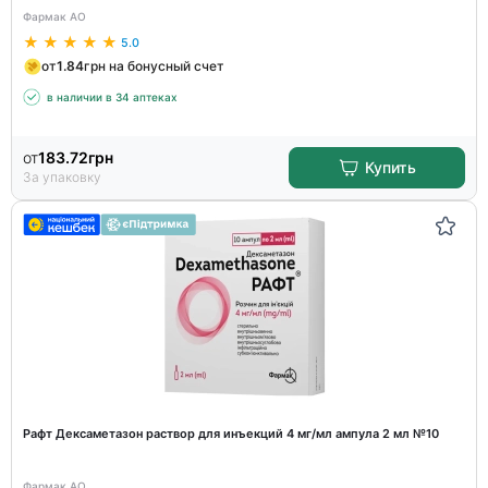
Фармак АО
5.0
от
1.84
грн на бонусный счет
в наличии в 34 аптеках
от
183.72
грн
Купить
За упаковку
Рафт Дексаметазон раствор для инъекций 4 мг/мл ампула 2 мл №10
Фармак АО