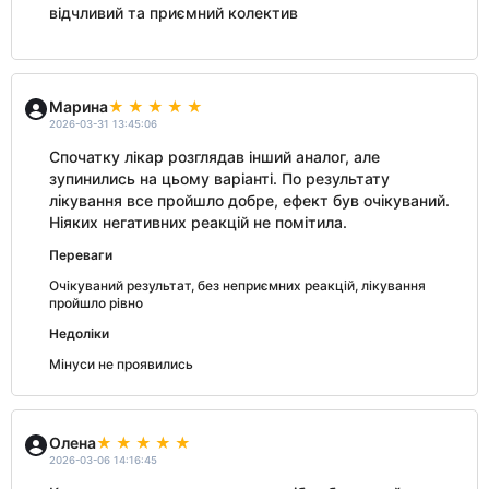
відчливий та приємний колектив
Марина
2026-03-31 13:45:06
Спочатку лікар розглядав інший аналог, але
зупинились на цьому варіанті. По результату
лікування все пройшло добре, ефект був очікуваний.
Ніяких негативних реакцій не помітила.
Переваги
Очікуваний результат, без неприємних реакцій, лікування
пройшло рівно
Недоліки
Мінуси не проявились
Олена
2026-03-06 14:16:45