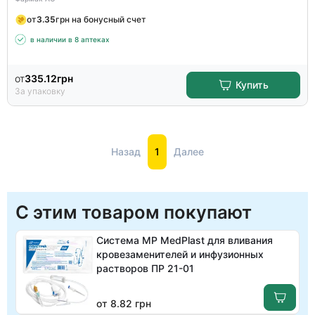
от
3.35
грн на бонусный счет
в наличии в 8 аптеках
от
335.12
грн
Купить
За упаковку
Назад
1
Далее
С этим товаром покупают
Система MP MedPlast для вливания
кровезаменителей и инфузионных
растворов ПР 21-01
от 8.82 грн