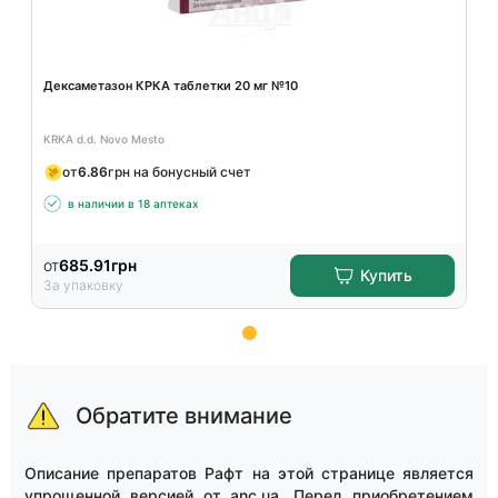
Дексаметазон КРКА таблетки 20 мг №10
KRKA d.d. Novo Mesto
от
6.86
грн на бонусный счет
в наличии в 18 аптеках
от
685.91
грн
Купить
За упаковку
Item
1
of
Обратите внимание
11
Описание препаратов Рафт на этой странице является
упрощенной версией от anc.ua. Перед приобретением