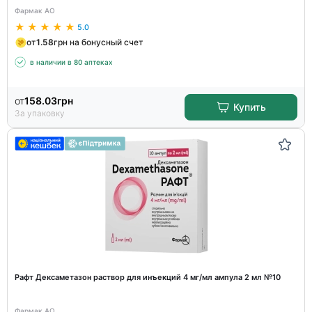
Фармак АО
5.0
от
1.58
грн на бонусный счет
в наличии в 80 аптеках
от
158.03
грн
Купить
За упаковку
Рафт Дексаметазон раствор для инъекций 4 мг/мл ампула 2 мл №10
Фармак АО