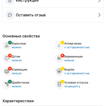
Инструкция
Оставить отзыв
Основные свойства
Взрослым
Аллергикам
можно
с осторожностью
Дітям
Беременным
нельзя
нельзя
Кормящим
Водіям
нельзя
с осторожностью
Диабетикам
Условие отпуска
можно
по рецепту
Характеристики