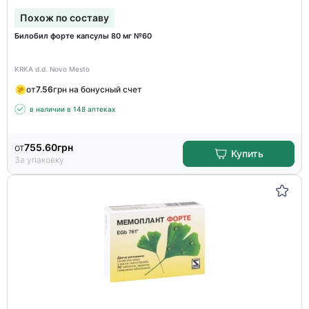
Похож по составу
Билобил форте капсулы 80 мг №60
KRKA d.d. Novo Mesto
от
7.56
грн на бонусный счет
в наличии в 148 аптеках
от
755.60
грн
Купить
За упаковку