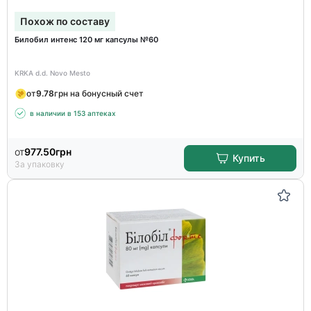
Похож по составу
Билобил интенс 120 мг капсулы №60
KRKA d.d. Novo Mesto
от
9.78
грн на бонусный счет
в наличии в 153 аптеках
от
977.50
грн
Купить
За упаковку