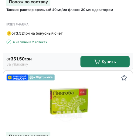
Похож по составу
Танакан раствор оральный 40 мг/мл флакон 30 мл с дозатором
IPSEN PHARMA
от
3.52
грн на бонусный счет
в наличии в 2 аптеках
от
351.50
грн
Купить
За упаковку