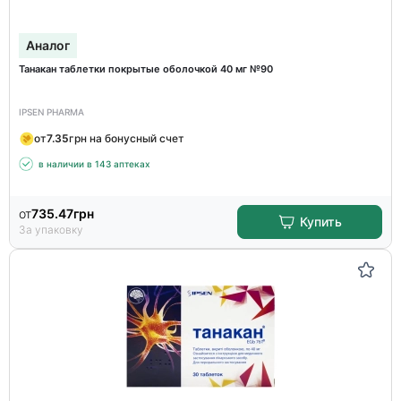
Аналог
Танакан таблетки покрытые оболочкой 40 мг №90
IPSEN PHARMA
от
7.35
грн на бонусный счет
в наличии в 143 аптеках
от
735.47
грн
Купить
За упаковку