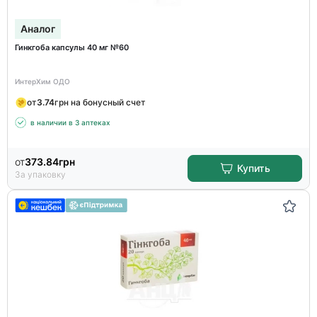
Аналог
Гинкгоба капсулы 40 мг №60
ИнтерХим ОДО
от
3.74
грн на бонусный счет
в наличии в 3 аптеках
от
373.84
грн
Купить
За упаковку