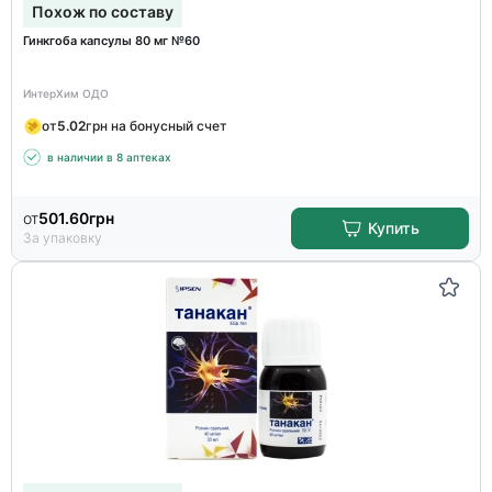
Похож по составу
Гинкгоба капсулы 80 мг №60
ИнтерХим ОДО
от
5.02
грн на бонусный счет
в наличии в 8 аптеках
от
501.60
грн
Купить
За упаковку