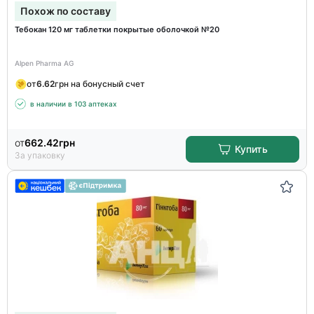
Похож по составу
Тебокан 120 мг таблетки покрытые оболочкой №20
Alpen Pharma AG
от
6.62
грн на бонусный счет
в наличии в 103 аптеках
от
662.42
грн
Купить
За упаковку