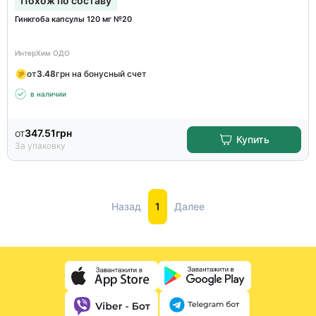
Похож по составу
Гинкгоба капсулы 120 мг №20
ИнтерХим ОДО
от
3.48
грн на бонусный счет
в наличии
от
347.51
грн
Купить
За упаковку
Назад
1
Далее