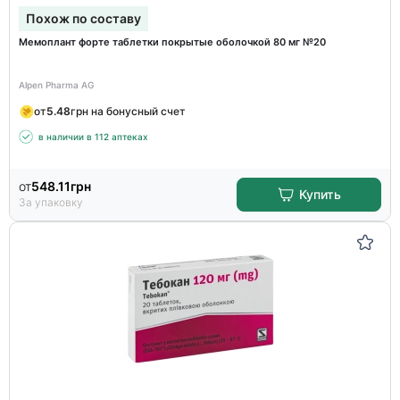
Похож по составу
Мемоплант форте таблетки покрытые оболочкой 80 мг №20
Alpen Pharma AG
от
5.48
грн на бонусный счет
в наличии в 112 аптеках
от
548.11
грн
Купить
За упаковку