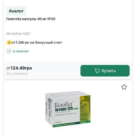
Аналог
Гинкгоба капсулы 40 мг №20
ИнтерХим ОДО
от
1.24
грн на бонусный счет
в наличии
от
124.49
грн
Купить
За упаковку