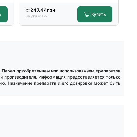
от
247.44
грн
от
ь
Купить
За упаковку
За 
a. Перед приобретением или использованием препаратов
ей производителя. Информация предоставляется только
ию. Назначение препарата и его дозировка может быть