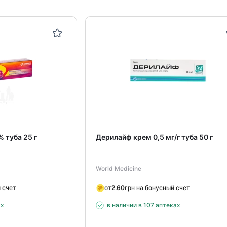
% туба 25 г
Дерилайф крем 0,5 мг/г туба 50 г
World Medicine
 счет
от
2.60
грн на бонусный счет
ах
в наличии в 107 аптеках