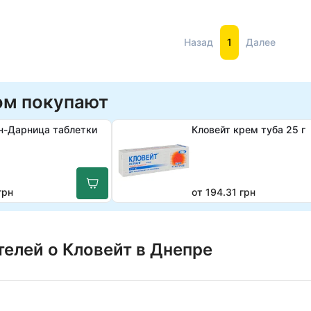
Назад
1
Далее
ом покупают
н-Дарница таблетки
Кловейт крем туба 25 г
грн
от 194.31 грн
елей о Кловейт в Днепре