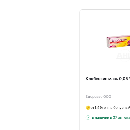
Клобескин мазь 0,05 
Здоровье ООО
от
1.49
грн на бонусный
в наличии в 37 аптек