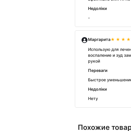
Недоліки
-
Маргарита
Использую для лечен
воспаление и зуд за
рукой
Переваги
Быстрое уменьшение 
Недоліки
Нету
Похожие това