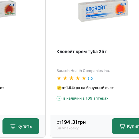
Кловейт крем туба 25 г
.
Bausch Health Companies Inc.
5.0
чет
от
1.94
грн на бонусный счет
в наличии в 109 аптеках
от
194.31
грн
Купить
Купи
За упаковку