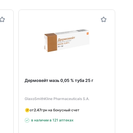
Дермовейт мазь 0,05 % туба 25 г
По
GlaxoSmithKline Pharmaceuticals S.A.
Gle
от
2.47
грн на бонусный счет
в наличии в 121 аптеках