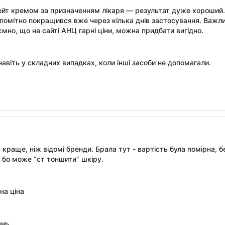
йт кремом за призначенням лікаря — результат дуже хороший. 
 помітно покращився вже через кілька днів застосування. Важл
иємно, що на сайті АНЦ гарні ціни, можна придбати вигідно.
авіть у складних випадках, коли інші засоби не допомагали.
 краще, ніж відомі бренди. Брала тут - вартість була помірна, б
, бо може “ст тоншити” шкіру.
на ціна
ань