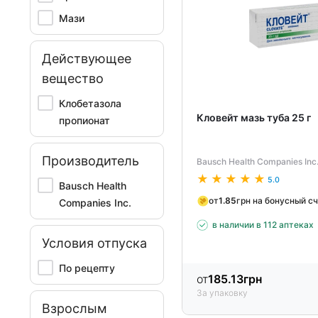
Мази
Действующее
вещество
Клобетазола
Кловейт мазь туба 25 г
пропионат
Производитель
Bausch Health Companies Inc
5.0
Bausch Health
от
1.85
грн на бонусный с
Companies Inc.
в наличии в 112 аптеках
Условия отпуска
По рецепту
от
185.13
грн
За упаковку
Взрослым