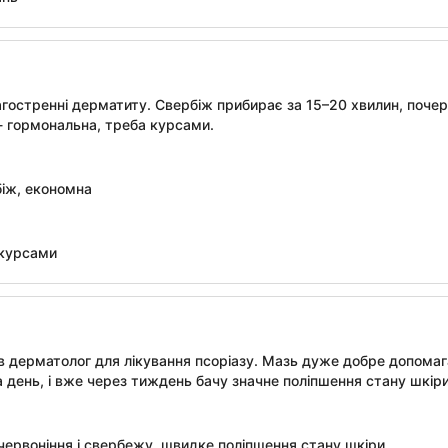
гостренні дерматиту. Свербіж прибирає за 15–20 хвилин, почер
- гормональна, треба курсами.
іж, економна
 курсами
в дерматолог для лікування псоріазу. Мазь дуже добре допомага
а день, і вже через тиждень бачу значне поліпшення стану шкіри
червоніння і свербежу, швидке поліпшення стану шкіри.