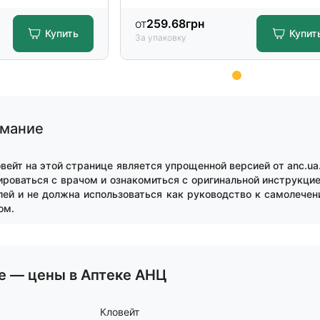
от
259.68
грн
Купить
Купит
За упаковку
имание
вейт на этой странице является упрощенной версией от anc.u
роваться с врачом и ознакомиться с оригинальной инструкци
ей и не должна использоваться как руководство к самолечен
ом.
е — цены в Аптеке АНЦ
Кловейт