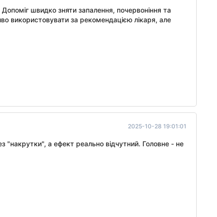
Допоміг швидко зняти запалення, почервоніння та
иво використовувати за рекомендацією лікаря, але
2025-10-28 19:01:01
ез "накрутки", а ефект реально відчутний. Головне - не