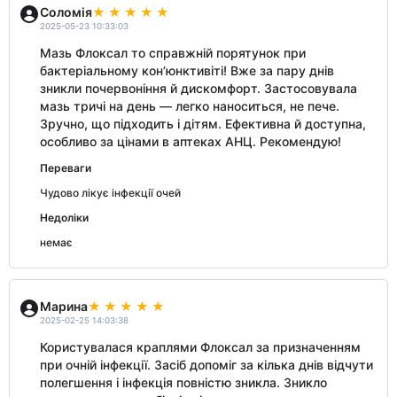
Соломія
2025-05-23 10:33:03
Мазь Флоксал то справжній порятунок при
бактеріальному кон’юнктивіті! Вже за пару днів
зникли почервоніння й дискомфорт. Застосовувала
мазь тричі на день — легко наноситься, не пече.
Зручно, що підходить і дітям. Ефективна й доступна,
особливо за цінами в аптеках АНЦ. Рекомендую!
Переваги
Чудово лікує інфекції очей
Недоліки
немає
Марина
2025-02-25 14:03:38
Користувалася краплями Флоксал за призначенням
при очній інфекції. Засіб допоміг за кілька днів відчути
полегшення і інфекція повністю зникла. Зникло