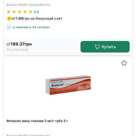
Bausch Health Companies Inc.
5.0
от
1.89
грн на бонусный счет
в наличии в 44 аптеках
от
189.37
грн
Купить
За упаковку
Флоксал мазь глазная 3 мг/г туба 3 г
Bausch Health Companies Inc.