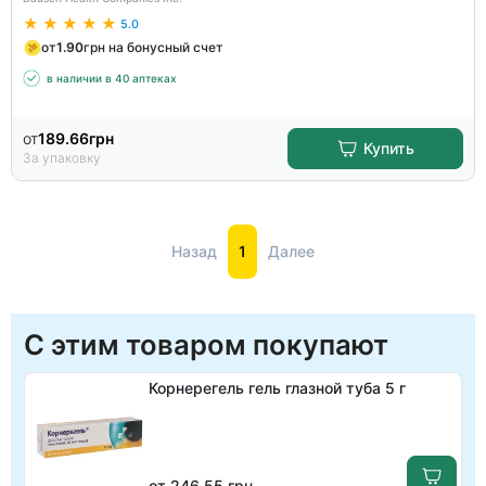
5.0
от
1.90
грн на бонусный счет
в наличии в 40 аптеках
от
189.66
грн
Купить
За упаковку
Назад
1
Далее
С этим товаром покупают
Корнерегель гель глазной туба 5 г
от 246.55 грн