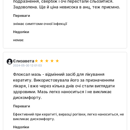
подразнення, свербіж і очі перестали сльозитися.
Задоволена. Ще й ціна невисока в анц, теж приємно.
Переваги
знімає симптоми очної інфекції
Недоліки
немає
Єлизавета
2024-05-30 12:01:03
Флоксал мазь - відмінний засіб для лікування
кератиту. Використовувала його за призначенням
лікаря, і вже через кілька днів очі стали виглядати
здоровими. Мазь легко наноситься і не викликає
дискомфорту.
Переваги
Ефективний при кератиті, виразці рогівки, легко наноситься, не
викликає дискомфорту.
Недоліки