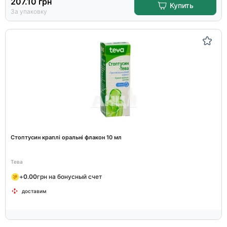
207.10
грн
Купить
За упаковку
Стоптусин краплі оральні флакон 10 мл
Тева
+
0.00
грн на бонусный счет
доставим