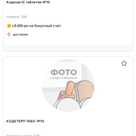
Кодесан IC таблетки №10
ІнтерХім ТДВ
+
0.00
грн на бонусный счет
доставим
КОДЕТЕРП ТАБЛ. №10
Здоров"я народу ТОВ