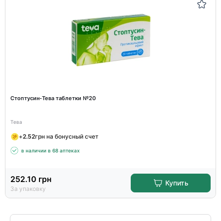
Стоптусин-Тева таблетки №20
Тева
+
2.52
грн на бонусный счет
в наличии в 68 аптеках
252.10
грн
Купить
За упаковку