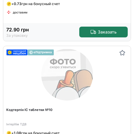
+
0.73
грн на бонусный счет
доставим
72.90
грн
Заказать
За упаковку
Кодтерпін IC таблетки №10
ІнтерХім ТДВ
+
1.08
грн на бонусный счет