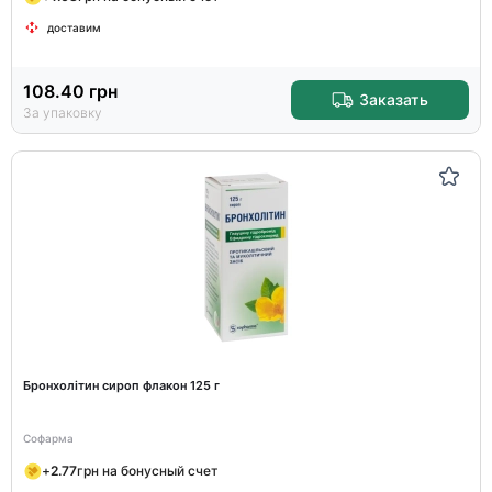
доставим
108.40
грн
Заказать
За упаковку
Бронхолітин сироп флакон 125 г
Софарма
+
2.77
грн на бонусный счет