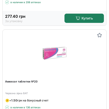
в наличии в 206 аптеках
277.40
грн
Купить
За упаковку
Амкесол таблетки №20
Червона зірка ВАТ
+
1.50
грн на бонусный счет
в наличии в 136 аптеках