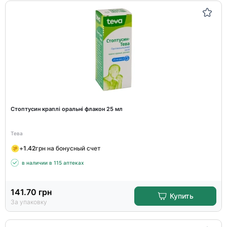
Стоптусин краплі оральні флакон 25 мл
Тева
+
1.42
грн на бонусный счет
в наличии в 115 аптеках
141.70
грн
Купить
За упаковку