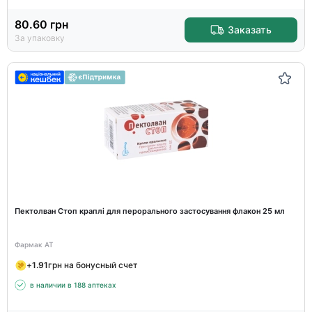
80.60
грн
Заказать
За упаковку
Пектолван Стоп краплі для перорального застосування флакон 25 мл
Фармак АТ
+
1.91
грн на бонусный счет
в наличии в 188 аптеках