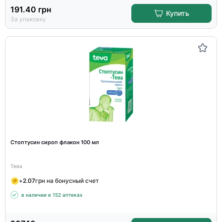
191.40
грн
Купить
За упаковку
Стоптусин сироп флакон 100 мл
Тева
+
2.07
грн на бонусный счет
в наличии в 152 аптеках