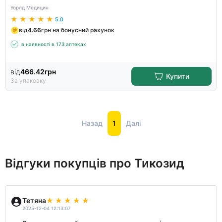
Уорлд Медицин
5.0
від
4.66
грн на бонусний рахунок
в наявності в 173 аптеках
від
466.42
грн
Купити
За упаковку
Назад
1
Далі
Відгуки покупців про Тикозид
Тетяна
2025-12-04 12:13:07