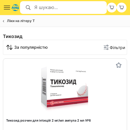
Ліки на літеру Т
Тикозид
За популярністю
Фільтри
Тикозид розчин для ін'єкцій 2 мг/мл ампула 2 мл №6