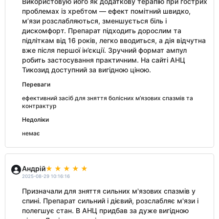
Використовую його як додаткову терапію при гострих
проблемах із хребтом — ефект помітний швидко,
м’язи розслабляються, зменшується біль і
дискомфорт. Препарат підходить дорослим та
підліткам від 16 років, легко вводиться, а дія відчутна
вже після першої ін’єкції. Зручний формат ампул
робить застосування практичним. На сайті АНЦ
Тикозид доступний за вигідною ціною.
Переваги
ефективний засіб для зняття болісних м’язових спазмів та
контрактур
Недоліки
немає
Андрій
2025-08-29 10:16:16
Призначали для зняття сильних м'язових спазмів у
спині. Препарат сильний і дієвий, розслабляє м'язи і
полегшує стан. В АНЦ придбав за дуже вигідною