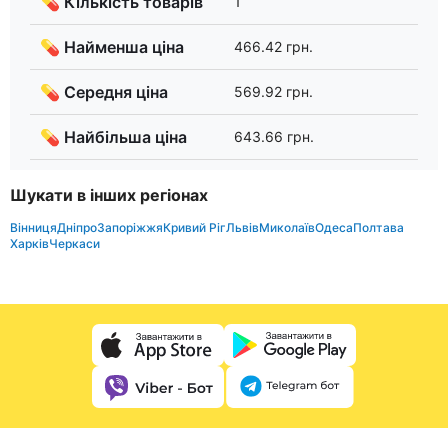
💊 Кількість товарів
1
💊 Найменша ціна
466.42 грн.
💊 Середня ціна
569.92 грн.
💊 Найбільша ціна
643.66 грн.
Шукати в інших регіонах
Вінниця
Дніпро
Запоріжжя
Кривий Ріг
Львів
Миколаїв
Одеса
Полтава
Харків
Черкаси