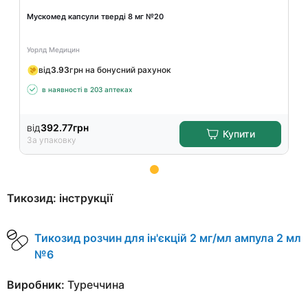
Мускомед капсули тверді 8 мг №20
Уорлд Медицин
від
3.93
грн на бонусний рахунок
в наявності в 203 аптеках
від
392.77
грн
Купити
За упаковку
Item
Тикозид: інструкції
1
of
10
Тикозид розчин для ін'єкцій 2 мг/мл ампула 2 мл
№6
Виробник:
Туреччина