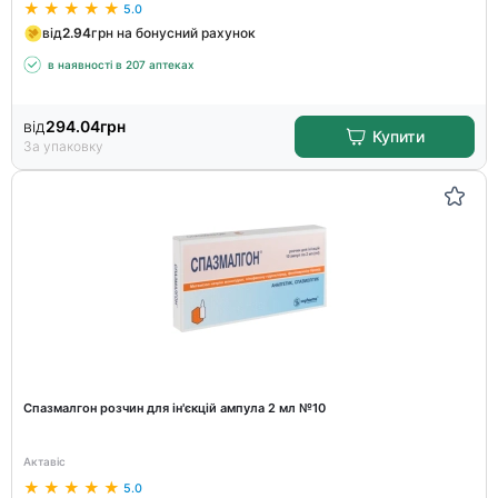
5.0
від
2.94
грн на бонусний рахунок
в наявності в 207 аптеках
від
294.04
грн
Купити
За упаковку
Спазмалгон розчин для ін'єкцій ампула 2 мл №10
Актавіс
5.0