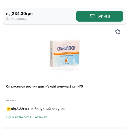
від
234.30
грн
Купити
За упаковку
Спазмалгон розчин для ін'єкцій ампула 2 мл №5
Актавіс
від
2.22
грн на бонусний рахунок
в наявності в 5 аптеках