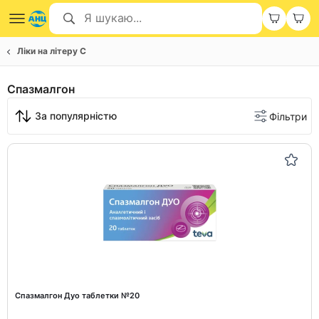
Ліки на літеру С
Спазмалгон
За популярністю
Фільтри
Спазмалгон Дуо таблетки №20