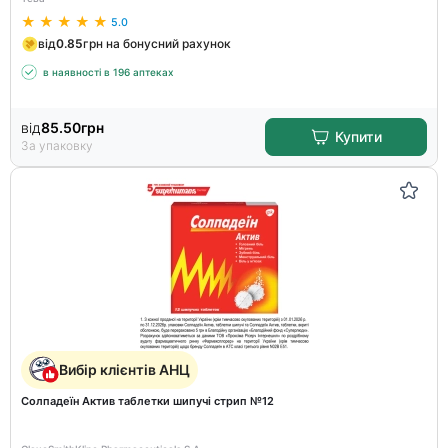
5.0
від
0.85
грн на бонусний рахунок
в наявності в 196 аптеках
від
85.50
грн
Купити
За упаковку
Вибір клієнтів АНЦ
Солпадеїн Актив таблетки шипучі стрип №12