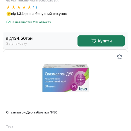
GlaxoSmithKline Pharmaceuticals S.A.
4.9
від
1.34
грн на бонусний рахунок
в наявності в 207 аптеках
від
134.50
грн
Купити
За упаковку
Спазмалгон Дуо таблетки №50
Тева