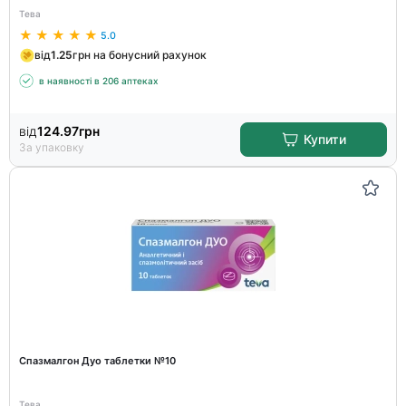
Тева
5.0
від
1.25
грн на бонусний рахунок
в наявності в 206 аптеках
від
124.97
грн
Купити
За упаковку
Спазмалгон Дуо таблетки №10
Тева