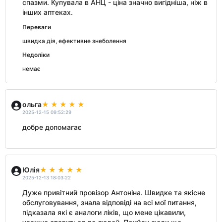
спазми. Купувала в АНЦ - ціна значно вигідніша, ніж в
інших аптеках.
Переваги
швидка дія, ефективне знеболення
Недоліки
немає
ольга
2025-12-15 09:52:29
добре допомагає
Юлія
2025-12-13 18:03:22
Дуже привітний провізор Антоніна. Швидке та якісне
обслуговування, знала відповіді на всі мої питання,
підказала які є аналоги ліків, що мене цікавили,