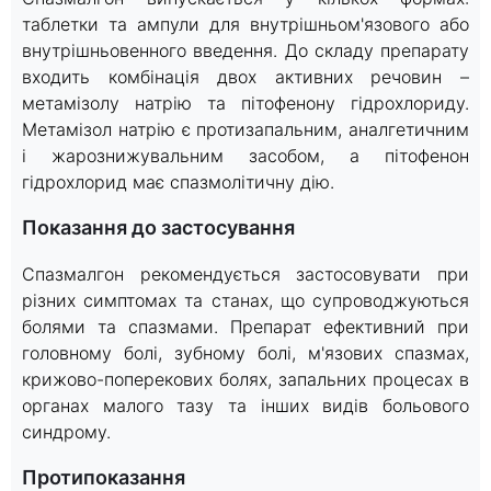
таблетки та ампули для внутрішньом'язового або
внутрішньовенного введення. До складу препарату
входить комбінація двох активних речовин –
метамізолу натрію та пітофенону гідрохлориду.
Метамізол натрію є протизапальним, аналгетичним
і жарознижувальним засобом, а пітофенон
гідрохлорид має спазмолітичну дію.
Показання до застосування
Спазмалгон рекомендується застосовувати при
різних симптомах та станах, що супроводжуються
болями та спазмами. Препарат ефективний при
головному болі, зубному болі, м'язових спазмах,
крижово-поперекових болях, запальних процесах в
органах малого тазу та інших видів больового
синдрому.
Протипоказання