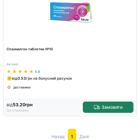
Спазмалгон таблетки №10
Актавіс
4.8
від
0.53
грн на бонусний рахунок
доставимо
від
53.20
грн
Замовити
За упаковку
Назад
1
Далі