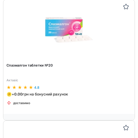
Спазмалгон таблетки №20
Актавіс
4.8
+
0.00
грн на бонусний рахунок
доставимо