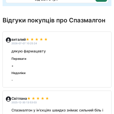
Відгуки покупців про Спазмалгон
виталий
2026-07-07 10:25:24
дякую фармацевту
Переваги
+
Недоліки
-
Світлана
2025-12-30 13:53:03
Спазмалгон у інʼєкціях швидко знімає сильний біль і