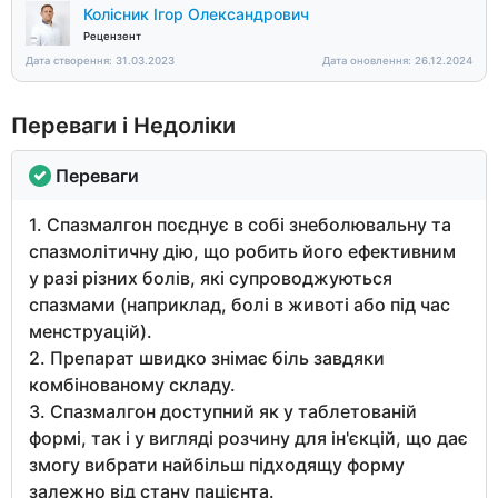
Колісник Ігор Олександрович
Рецензент
Дата створення: 31.03.2023
Дата оновлення: 26.12.2024
Переваги і Недоліки
Переваги
1. Спазмалгон поєднує в собі знеболювальну та
спазмолітичну дію, що робить його ефективним
у разі різних болів, які супроводжуються
спазмами (наприклад, болі в животі або під час
менструацій).
2. Препарат швидко знімає біль завдяки
комбінованому складу.
3. Спазмалгон доступний як у таблетованій
формі, так і у вигляді розчину для ін'єкцій, що дає
змогу вибрати найбільш підходящу форму
залежно від стану пацієнта.