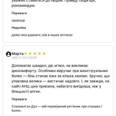
уважно ставиться до людей. Прийду сюди ще,
рекомендую.
Переваги
провізор
Недоліки
деякі ліки дорожчі, ніж в інших аптеках
Марта
2025-11-13 11:00:59
Допомагає швидко, діє м’яко, не викликає
дискомфорту. Особливо виручає при менструальних
болях — біль стихає вже за кілька хвилин. Зручно, що
упаковка велика — вистачає надовго. І, як завжди, на
сайті АНЦ ціна приємна, набагато вигідніша, ніж у
більшості аптек.
Переваги
Спазмалгон Дуо — мій перевірений рятівник при спазмах і
болях.