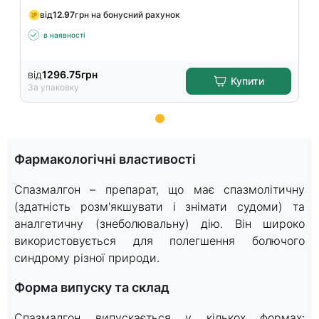
від
12.97
грн на бонусний рахунок
в наявності
від
1296.75
грн
Купити
За упаковку
Item
1
Фармакологічні властивості
of
15
Спазмалгон – препарат, що має спазмолітичну
(здатність розм'якшувати і знімати судоми) та
аналгетичну (знеболювальну) дію. Він широко
використовується для полегшення болючого
синдрому різної природи.
Форма випуску та склад
Спазмалгон випускається у кількох формах: