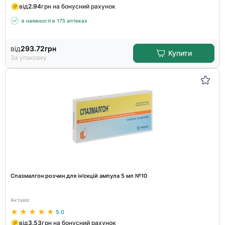
від
2.94
грн на бонусний рахунок
в наявності в 175 аптеках
від
293.72
грн
Купити
За упаковку
Спазмалгон розчин для ін'єкцій ампула 5 мл №10
Актавіс
5.0
від
3.53
грн на бонусний рахунок