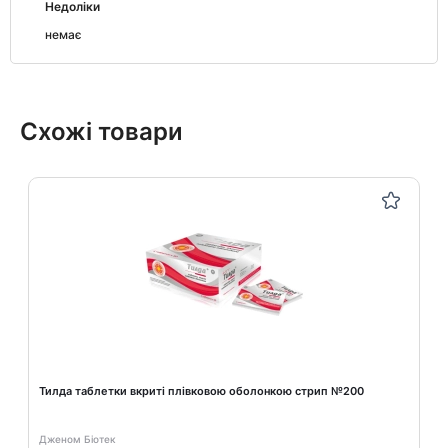
Недоліки
немає
Схожі товари
Тилда таблетки вкриті плівковою оболонкою стрип №200
Дженом Біотек