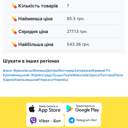
💊 Кількість товарів
7
💊 Найменша ціна
85.5 грн.
💊 Середня ціна
277.13 грн.
💊 Найбільша ціна
543.38 грн.
Шукати в інших регіонах
Івано-Франківськ
Вінниця
Дніпро
Житомир
Запоріжжя
Кривий Ріг
Кропивницький (Кіровоград)
Луцьк
Львів
Миколаїв
Одеса
Полтава
Рівне
Харків
Хмельницький
Черкаси
Чернівці