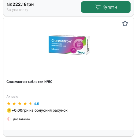
від
222.18
грн
Купити
За упаковку
Спазмалгон таблетки №50
Актавіс
4.5
+
0.00
грн на бонусний рахунок
доставимо