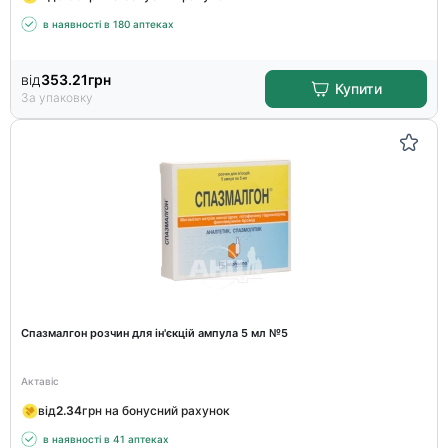
в наявності в 180 аптеках
від
353.21
грн
Купити
За упаковку
Спазмалгон розчин для ін'єкцій ампула 5 мл №5
Актавіс
від
2.34
грн на бонусний рахунок
в наявності в 41 аптеках