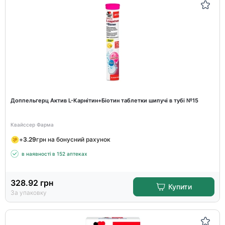
Доппельгерц Актив L-Карнітин+Біотин таблетки шипучі в тубі №15
Квайссер Фарма
+
3.29
грн на бонусний рахунок
в наявності в 152 аптеках
328.92
грн
Купити
За упаковку