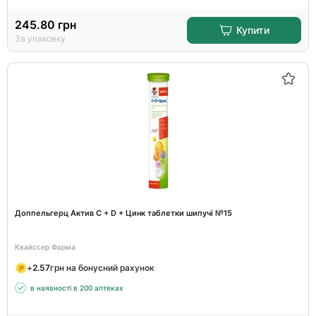
245.80
грн
Купити
За упаковку
Доппельгерц Актив С + D + Цинк таблетки шипучі №15
Квайссер Фарма
+
2.57
грн на бонусний рахунок
в наявності в 200 аптеках