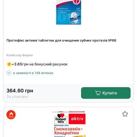
Протефікс активні таблетки для очищення зубних протезів №66
Квайссер Фарма
+
3.65
грн на бонусний рахунок
в наявності в 148 аптеках
364.60
грн
Купити
За упаковку