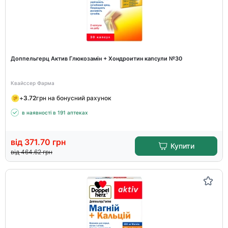
Доппельгерц Актив Глюкозамін + Хондроитин капсули №30
Квайссер Фарма
+
3.72
грн на бонусний рахунок
в наявності в 191 аптеках
від
371.70
грн
Купити
від
464.62
грн