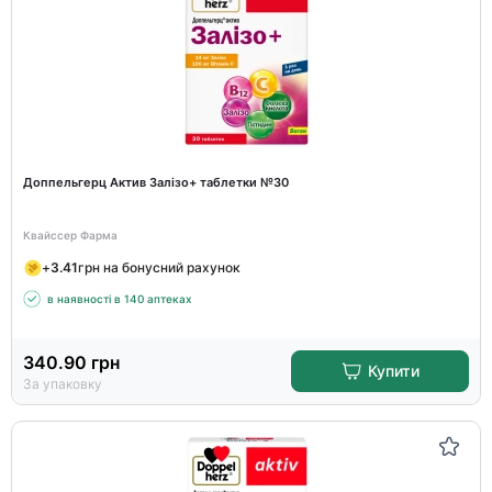
Доппельгерц Актив Залізо+ таблетки №30
Квайссер Фарма
+
3.41
грн на бонусний рахунок
в наявності в 140 аптеках
340.90
грн
Купити
За упаковку