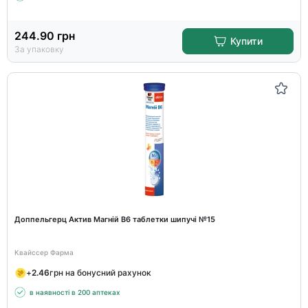
244.90
грн
Купити
За упаковку
Доппельгерц Актив Магній В6 таблетки шипучі №15
Квайссер Фарма
+
2.46
грн на бонусний рахунок
в наявності в 200 аптеках