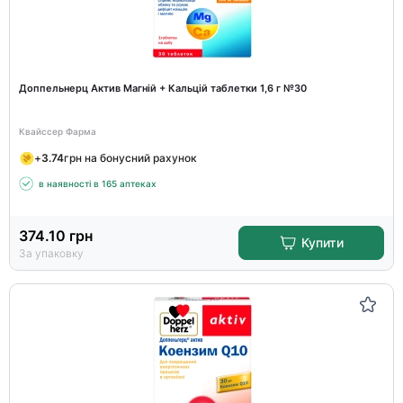
Доппельнерц Актив Магній + Кальцій таблетки 1,6 г №30
Квайссер Фарма
+
3.74
грн на бонусний рахунок
в наявності в 165 аптеках
374.10
грн
Купити
За упаковку