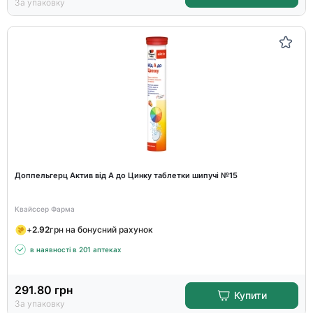
За упаковку
Доппельгерц Актив від А до Цинку таблетки шипучі №15
Квайссер Фарма
+
2.92
грн на бонусний рахунок
в наявності в 201 аптеках
291.80
грн
Купити
За упаковку