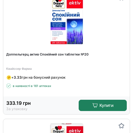
Доппельгерц актив Спокійний сон таблетки №20
Квайссер Фарма
+
3.33
грн на бонусний рахунок
в наявності в 161 аптеках
333.19
грн
Купити
За упаковку