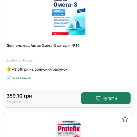
Доппельгерц Актив Омега-3 капсули №30
Квайссер Фарма
+
3.59
грн на бонусний рахунок
в наявності
359.10
грн
Купити
За упаковку