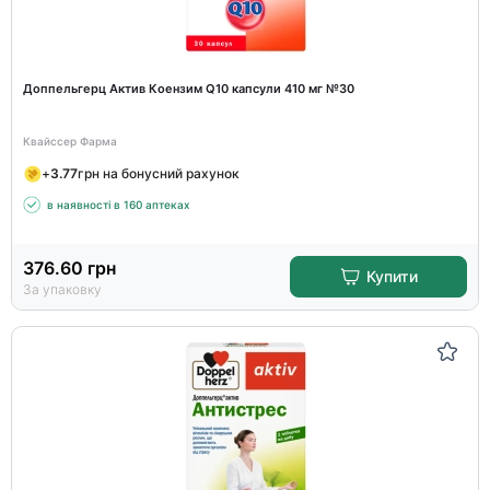
Доппельгерц Актив Коензим Q10 капсули 410 мг №30
Квайссер Фарма
+
3.77
грн на бонусний рахунок
в наявності в 160 аптеках
376.60
грн
Купити
За упаковку