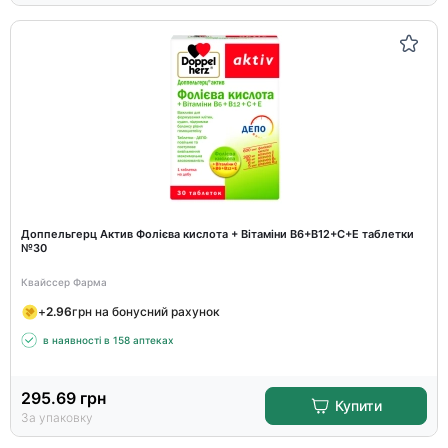
Доппельгерц Актив Фолієва кислота + Вітаміни В6+В12+С+Е таблетки
№30
Квайссер Фарма
+
2.96
грн на бонусний рахунок
в наявності в 158 аптеках
295.69
грн
Купити
За упаковку