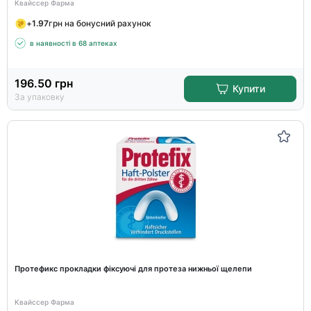
Квайссер Фарма
+
1.97
грн на бонусний рахунок
в наявності в 68 аптеках
196.50
грн
Купити
За упаковку
Протефикс прокладки фіксуючі для протеза нижньої щелепи
Квайссер Фарма