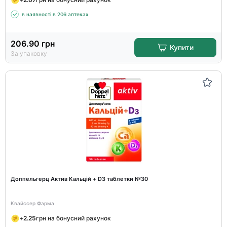
в наявності в 206 аптеках
206.90
грн
Купити
За упаковку
Доппельгерц Актив Кальцій + D3 таблетки №30
Квайссер Фарма
+
2.25
грн на бонусний рахунок