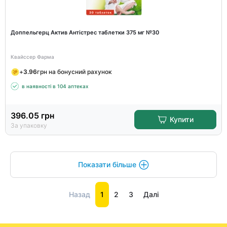
Доппельгерц Актив Антістрес таблетки 375 мг №30
Квайссер Фарма
+
3.96
грн на бонусний рахунок
в наявності в 104 аптеках
396.05
грн
Купити
За упаковку
Показати більше
Назад
1
2
3
Далі