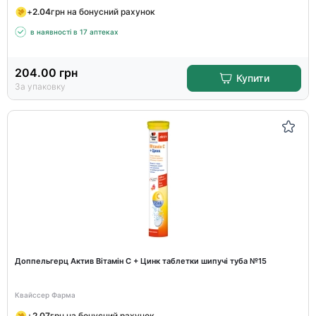
+
2.04
грн на бонусний рахунок
в наявності в 17 аптеках
204.00
грн
Купити
За упаковку
Доппельгерц Актив Вітамін С + Цинк таблетки шипучі туба №15
Квайссер Фарма
+
2.07
грн на бонусний рахунок