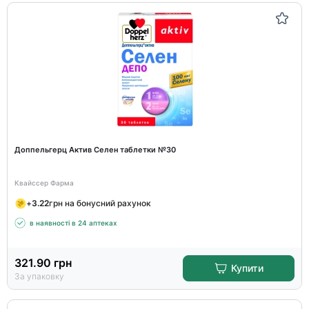
Доппельгерц Актив Селен таблетки №30
Квайссер Фарма
+
3.22
грн на бонусний рахунок
в наявності в 24 аптеках
321.90
грн
Купити
За упаковку