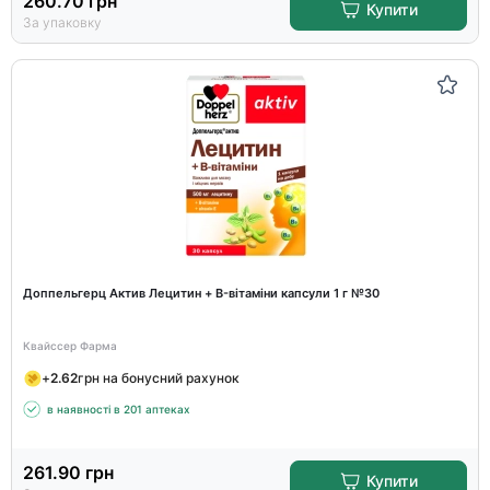
260.70
грн
Купити
За упаковку
Доппельгерц Актив Лецитин + B-вітаміни капсули 1 г №30
Квайссер Фарма
+
2.62
грн на бонусний рахунок
в наявності в 201 аптеках
261.90
грн
Купити