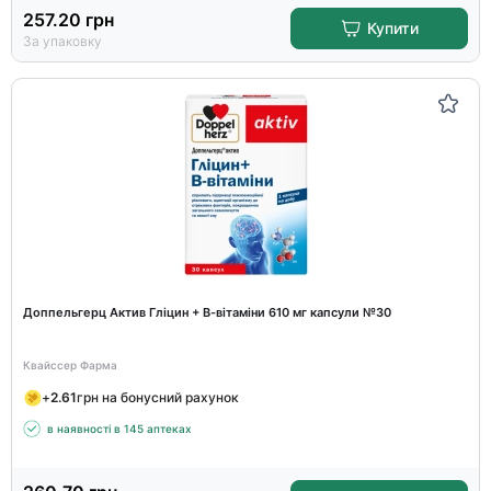
257.20
грн
Купити
За упаковку
Доппельгерц Актив Гліцин + В-вітаміни 610 мг капсули №30
Квайссер Фарма
+
2.61
грн на бонусний рахунок
в наявності в 145 аптеках