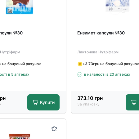
апсули №30
Ензимет капсули №30
 Нутріфарм
Лактонова Нутріфарм
н на бонусний рахунок
+
3.73
грн на бонусний рахунок
ості в 5 аптеках
в наявності в 20 аптеках
рн
373.10
грн
Купити
у
За упаковку