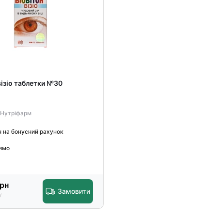
візіо таблетки №30
 Нутріфарм
н на бонусний рахунок
имо
рн
Замовити
у