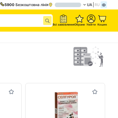
5900
Безкоштовна лінія
UA
RU
Всі замовлення
Обране
Увійти
Кошик