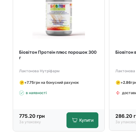
Біовітон Протеін плюс порошок 300
Біовітон 
г
Лактонова Нутріфарм
Лактонова
+
7.75
грн на бонусний рахунок
+
2.86
гр
в наявності
достав
775.20
грн
286.20
г
Купити
За упаковку
За упаковк