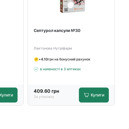
Септурол капсули №30
Лактонова Нутріфарм
+
4.10
грн на бонусний рахунок
в наявності в 3 аптеках
409.60
грн
Купити
Купити
За упаковку