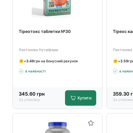
Тіреотокс таблетки №30
Тіреос к
Лактонова Нутріфарм
Лактонова
+
3.46
грн на бонусний рахунок
+
3.59
гр
в наявності
в наявн
345.60
грн
359.30
г
Купити
За упаковку
За упаковк