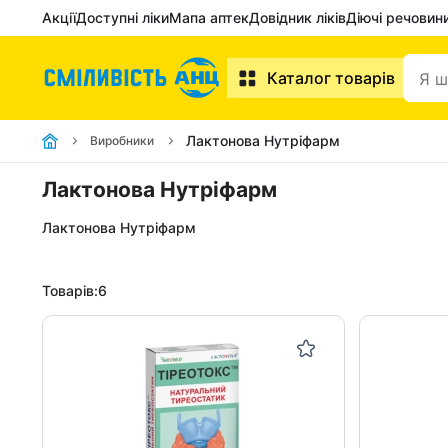
Акції
Доступні ліки
Мапа аптек
Довідник ліків
Діючі речовин
Каталог товарів
Лактонова Нутріфарм
Виробники
Лактонова Нутріфарм
Лактонова Нутріфарм
Товарів:
6