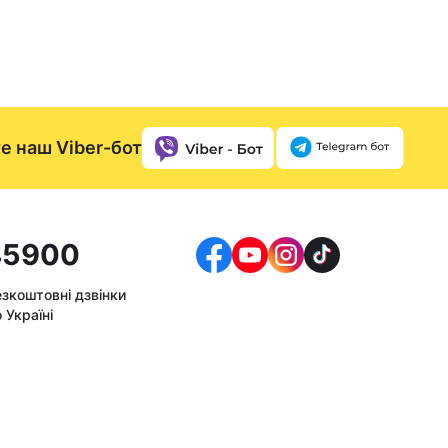
е наш Viber-бот
5900
езкоштовні дзвінки
 Україні