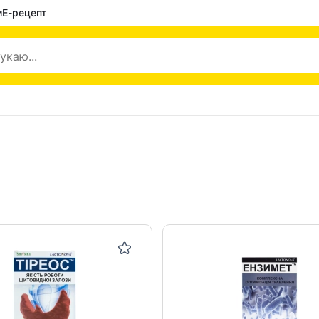
и
Е-рецепт