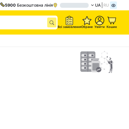
5900
Безкоштовна лінія
UA
RU
Всі замовлення
Обране
Увійти
Кошик