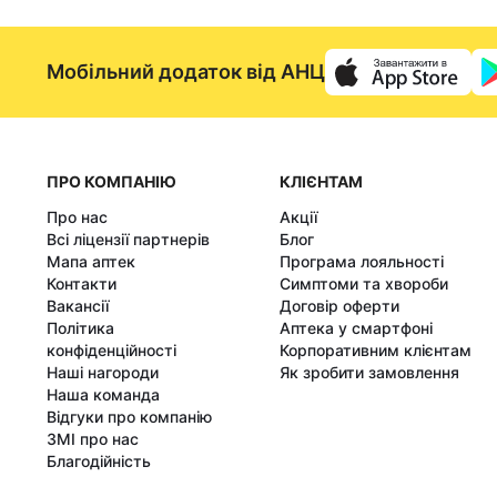
Мобільний додаток від АНЦ
ПРО КОМПАНІЮ
КЛІЄНТАМ
Про нас
Акції
Всі ліцензії партнерів
Блог
Мапа аптек
Програма лояльності
Контакти
Симптоми та хвороби
Вакансії
Договір оферти
Політика
Аптека у смартфоні
конфіденційності
Корпоративним клієнтам
Наші нагороди
Як зробити замовлення
Наша команда
Відгуки про компанію
ЗМІ про нас
Благодійність