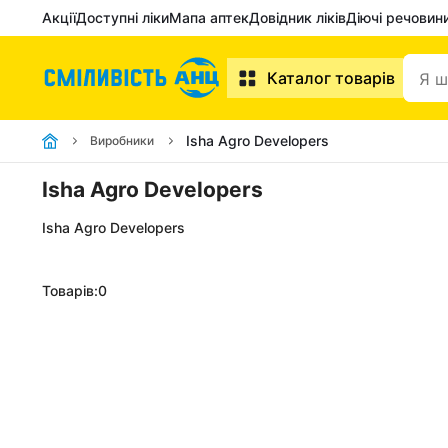
Акції
Доступні ліки
Мапа аптек
Довідник ліків
Діючі речовин
Каталог товарів
Isha Agro Developers
Виробники
Isha Agro Developers
Isha Agro Developers
Товарів:
0