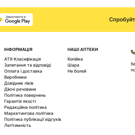
Спробуйт
ІНФОРМАЦІЯ
НАШІ АПТЕКИ
АТХ-Класифікація
Копійка
б
Запитання та відповіді
Шара
по
Оплата і доставка
Не болей
Виробники
Довідник ліків
Діючі речовини
Політика повернень
Гарантія якості
Редакційна політика
Маркетингова політика
Політика публікації відгуків
Легітимність