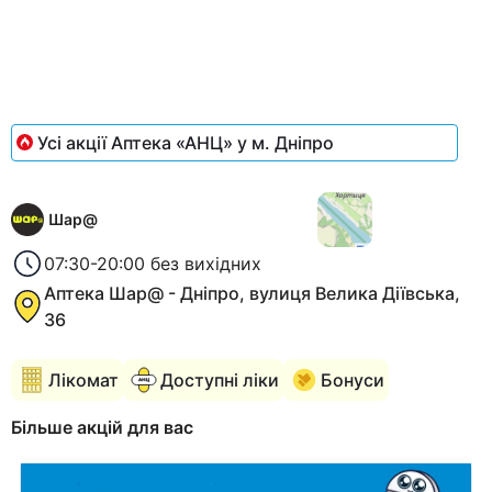
1
of
1
Усі акції Аптека «АНЦ» у м. Дніпро
Шар@
07:30-20:00 без вихідних
Аптека Шар@ - Дніпро, вулиця Велика Діївська,
36
Лікомат
Доступні ліки
Бонуси
Більше акцій для вас