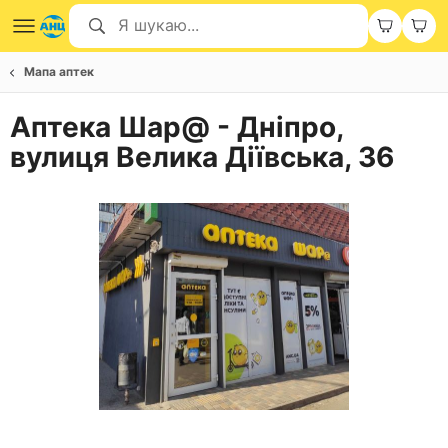
Мапа аптек
Аптека Шар@ - Дніпро,
вулиця Велика Діївська, 36
Item