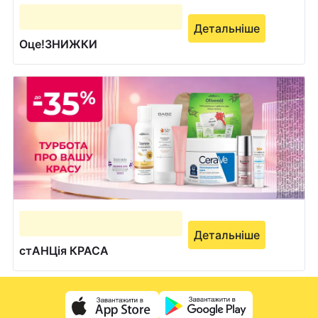
Детальніше
Оце!ЗНИЖКИ
Детальніше
стАНЦія КРАСА