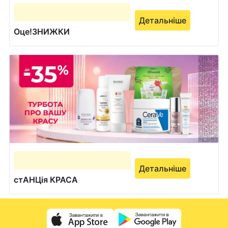
Детальніше
Оце!ЗНИЖКИ
Детальніше
стАНЦія КРАСА