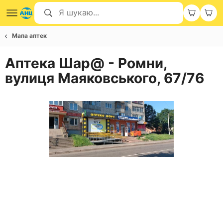
Мапа аптек
Аптека Шар@ - Ромни,
вулиця Маяковського, 67/76
Item
1
of
2