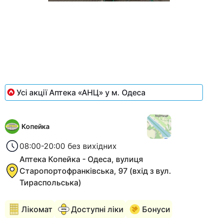
Item
1
of
1
Усі акції Аптека «АНЦ» у м. Одеса
Копейка
08:00-20:00 без вихідних
Аптека Копейка - Одеса, вулиця
Старопортофранківська, 97 (вхід з вул.
Тираспольська)
Лікомат
Доступні ліки
Бонуси