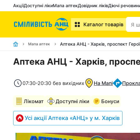
Акції
Доступні ліки
Мапа аптек
Довідник ліків
Діючі речовин
Каталог товарів
Аптека АНЦ - Харків, проспект Геро
Мапа аптек
Аптека АНЦ - Харків, проспе
07:30-20:30 без вихідних
На Мапі
Прокл
Лікомат
Доступні ліки
Бонуси
Усі акції Аптека «АНЦ» у м. Харків