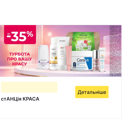
Детальніше
стАНЦія КРАСА