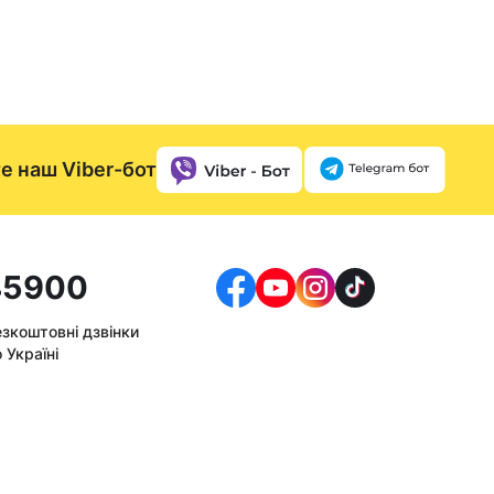
е наш Viber-бот
5900
езкоштовні дзвінки
 Україні