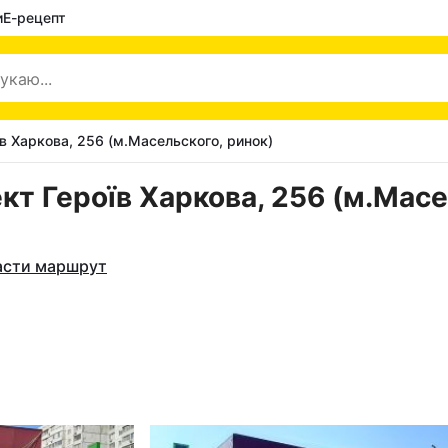
и
Е-рецепт
їв Харкова, 256 (м.Масельского, ринок)
кт Героїв Харкова, 256 (м.Масе
асти маршрут