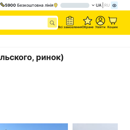
5900
Безкоштовна лінія
UA
RU
Всі замовлення
Обране
Увійти
Кошик
льского, ринок)