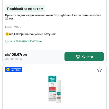
Подібний за ефектом
Крем-гель для шкіри навколо очей Opti light neo Hirudo derm sensitive
22 мл
Біокон МНВО
від
1.09
грн на бонусний рахунок
в наявності в 192 аптеках
від
108.67
грн
Купити
За упаковку