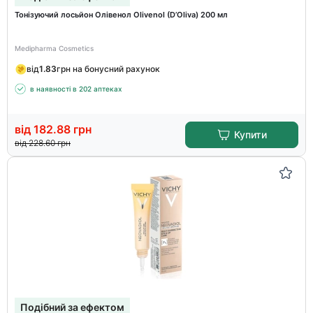
Тонізуючий лосьйон Олівенол Olivenol (D’Оliva) 200 мл
Medipharma Cosmetics
від
1.83
грн на бонусний рахунок
в наявності в 202 аптеках
від
182.88
грн
Купити
від
228.60
грн
Подібний за ефектом