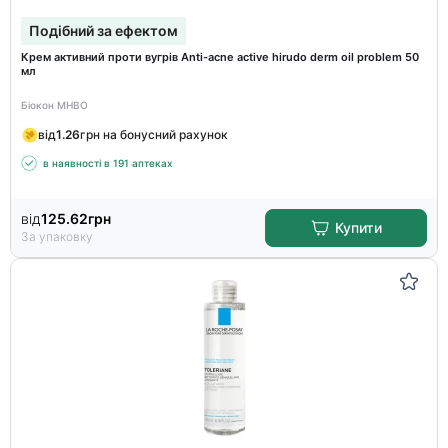
Подібний за ефектом
Крем активний проти вугрів Anti-acne active hirudo derm oil problem 50
мл
Біокон МНВО
від
1.26
грн на бонусний рахунок
в наявності в 191 аптеках
від
125.62
грн
Купити
За упаковку