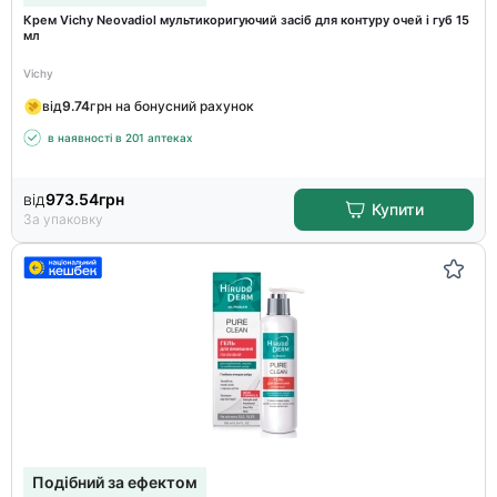
Крем Vichy Neovadiol мультикоригуючий засіб для контуру очей і губ 15
мл
Vichy
від
9.74
грн на бонусний рахунок
в наявності в 201 аптеках
від
973.54
грн
Купити
За упаковку
Подібний за ефектом