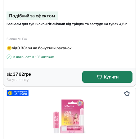
Подібний за ефектом
Бальзам для губ Біокон гігієнічний від тріщин та застуди на губах 4,6 г
Біокон МНВО
від
0.38
грн на бонусний рахунок
в наявності в 198 аптеках
від
37.62
грн
Купити
За упаковку