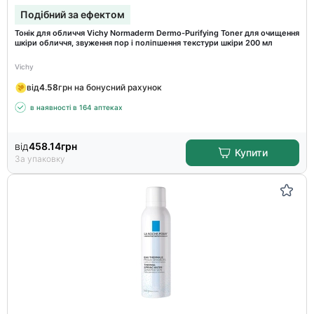
Подібний за ефектом
Тонік для обличчя Vichy Normaderm Dermo-Purifying Toner для очищення
шкіри обличчя, звуження пор і поліпшення текстури шкіри 200 мл
Vichy
від
4.58
грн на бонусний рахунок
в наявності в 164 аптеках
від
458.14
грн
Купити
За упаковку