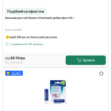
Подібний за ефектом
Бальзам для губ Біокон гігієнічний добра фея 4,6 г
Біокон МНВО
від
0.39
грн на бонусний рахунок
в наявності в 197 аптеках
від
39.15
грн
Купити
За упаковку