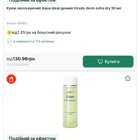
Крем зволожуючий Aqua ideal денний hirudo derm extra dry 50 мл
Біокон МНВО
від
1.31
грн на бонусний рахунок
в наявності в 113 аптеках
від
130.96
грн
Купити
За упаковку
Подібний за ефектом