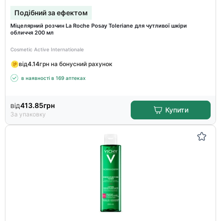
Подібний за ефектом
Міцелярний розчин La Roche Posay Toleriane для чутливої шкіри
обличчя 200 мл
Cosmetic Active Internationale
від
4.14
грн на бонусний рахунок
в наявності в 169 аптеках
від
413.85
грн
Купити
За упаковку