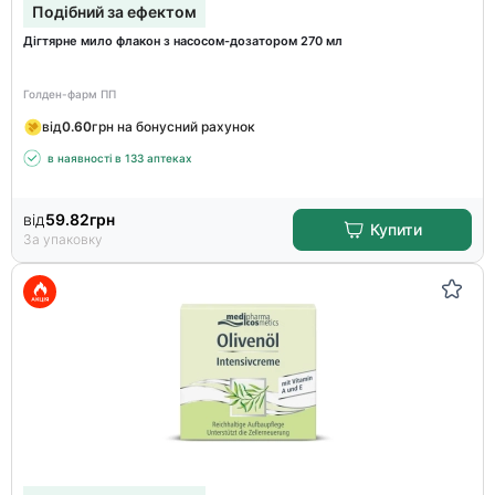
Подібний за ефектом
Дігтярне мило флакон з насосом-дозатором 270 мл
Голден-фарм ПП
від
0.60
грн на бонусний рахунок
в наявності в 133 аптеках
від
59.82
грн
Купити
За упаковку