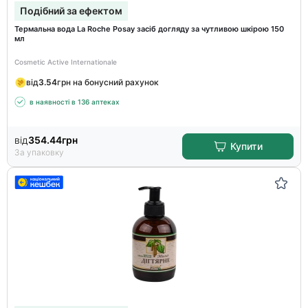
Подібний за ефектом
Термальна вода La Roche Posay засіб догляду за чутливою шкірою 150
мл
Cosmetic Active Internationale
від
3.54
грн на бонусний рахунок
в наявності в 136 аптеках
від
354.44
грн
Купити
За упаковку