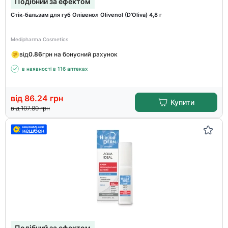
Подібний за ефектом
Стік-бальзам для губ Олівенол Olivenol (D’Оliva) 4,8 г
Medipharma Cosmetics
від
0.86
грн на бонусний рахунок
в наявності в 116 аптеках
від
86.24
грн
Купити
від
107.80
грн
Подібний за ефектом