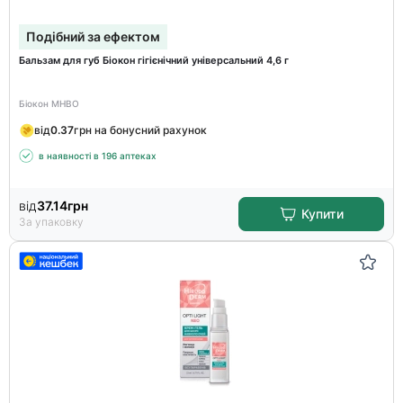
Подібний за ефектом
Бальзам для губ Біокон гігієнічний універсальний 4,6 г
Біокон МНВО
від
0.37
грн на бонусний рахунок
в наявності в 196 аптеках
від
37.14
грн
Купити
За упаковку