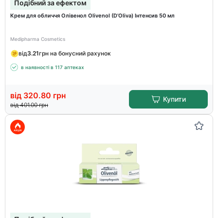
Подібний за ефектом
Крем для обличчя Олівенол Olivenol (D’Оliva) Інтенсив 50 мл
Medipharma Cosmetics
від
3.21
грн на бонусний рахунок
в наявності в 117 аптеках
від
320.80
грн
Купити
від
401.00
грн