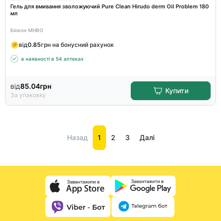
Гель для вмивання зволожуючий Pure Clean Hirudo derm Oil Problem 180
мл
Біокон МНВО
від
0.85
грн на бонусний рахунок
в наявності в 54 аптеках
від
85.04
грн
Купити
За упаковку
Назад
1
2
3
Далі