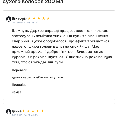
сухого волосся 200 мл
Вікторія
2025-06-23 08:38:22
Шампунь Деркос справді працює, вже після кількох
застосувань помітила зникнення лупи та зменшення
свербіння. Дуже сподобалося, що ефект тримається
надовго, шкіра голови відчутно спокійніша. Має
приємний аромат і добре піниться. Використовую
курсом, як рекомендується. Однозначно рекомендую
тим, хто страждає від лупи.
Переваги
дуже класно позбавляє від лупи
Недоліки
немає
Ірина
2024-06-24 21:41:13