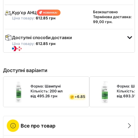
Безкоштовно
Курʼєр АНЦ
Термінова доставка:
Ціна товару:
612.85 грн
99,00 грн.
Доступні способи доставки
Ціна товару:
612.85 грн
Доступні варіанти
Форма:
Шампуні
Форма:
Шам
Кількість:
200 мл
Кількість:
від 495.26 грн
від 693.31 
+
6.85
Все про товар