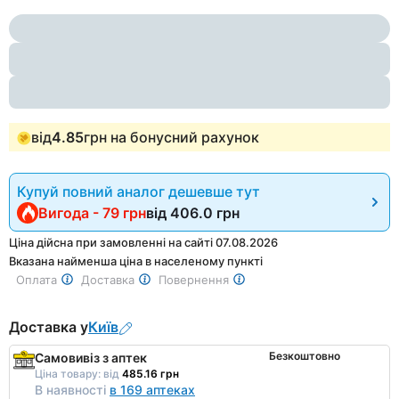
Item
8
1
of
8
від
4.85
грн на бонусний рахунок
Купуй повний аналог дешевше тут
Вигода - 79 грн
від
406.0 грн
Ціна дійсна при замовленні на сайті 07.08.2026
Вказана найменша ціна в населеному пункті
Оплата
Доставка
Повернення
Доставка у
Київ
Безкоштовно
Самовивіз з аптек
Ціна товару:
від
485.16 грн
В наявності
в 169 аптеках