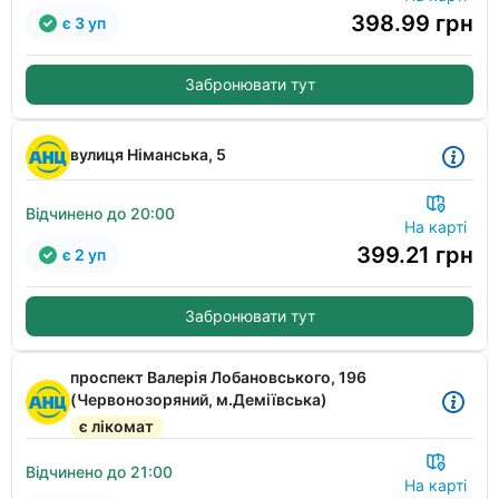
398.99
грн
є 3 уп
Забронювати тут
вулиця Німанська, 5
Відчинено до 20:00
На карті
399.21
грн
є 2 уп
Забронювати тут
проспект Валерія Лобановського, 196
(Червонозоряний, м.Деміївська)
є лікомат
Відчинено до 21:00
На карті