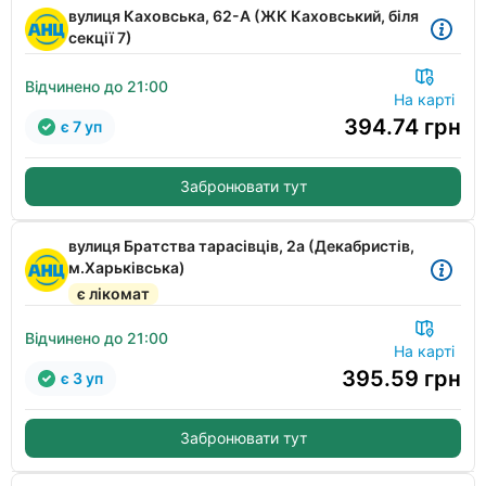
вулиця Каховська, 62-А (ЖК Каховський, біля
секції 7)
Відчинено до 21:00
На карті
394.74
грн
є 7 уп
Забронювати тут
вулиця Братства тарасівців, 2а (Декабристів,
м.Харьківська)
є лікомат
Відчинено до 21:00
На карті
395.59
грн
є 3 уп
Забронювати тут