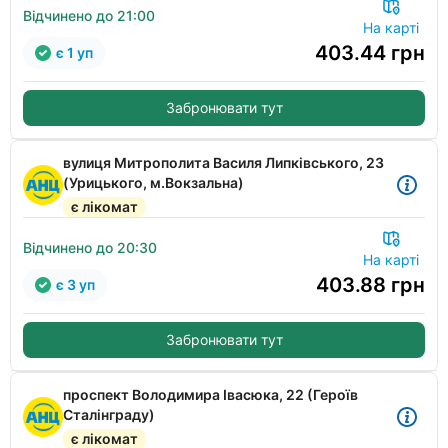
Відчинено до 21:00
На карті
403.44
грн
є 1 уп
Забронювати тут
вулиця Митрополита Василя Липківського, 23
(Урицького, м.Вокзальна)
є лікомат
Відчинено до 20:30
На карті
403.88
грн
є 3 уп
Забронювати тут
проспект Володимира Івасюка, 22 (Героїв
Сталінграду)
є лікомат