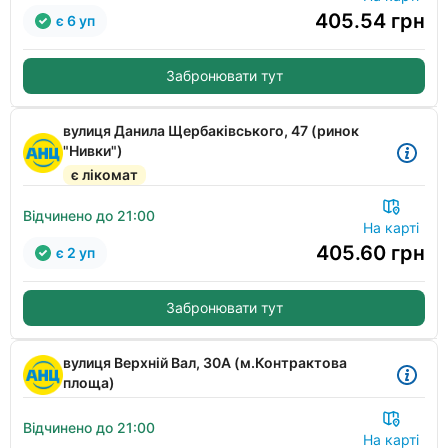
405.54
грн
є 6 уп
Забронювати тут
вулиця Данила Щербаківського, 47 (ринок
"Нивки")
є лікомат
Відчинено до 21:00
На карті
405.60
грн
є 2 уп
Забронювати тут
вулиця Верхній Вал, 30А (м.Контрактова
площа)
Відчинено до 21:00
На карті