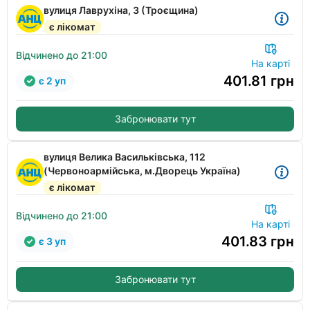
вулиця Лаврухіна, 3 (Троєщина)
є лікомат
Відчинено до 21:00
На карті
401.81
грн
є 2 уп
Забронювати тут
вулиця Велика Васильківська, 112
(Червоноармійська, м.Дворець Україна)
є лікомат
Відчинено до 21:00
На карті
401.83
грн
є 3 уп
Забронювати тут