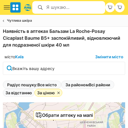
Чутлива шкіра
Наявність в аптеках Бальзам La Roche-Posay
Cicaplast Baume B5+ заспокійливий, відновлюючий
для подразненої шкіри 40 мл
місто
Київ
Змінити місто
Вкажіть вашу адресу
Радіус пошуку:
Все місто
За районом
Всі райони
За відстанню
За ціною
Обрати аптеку на мапі