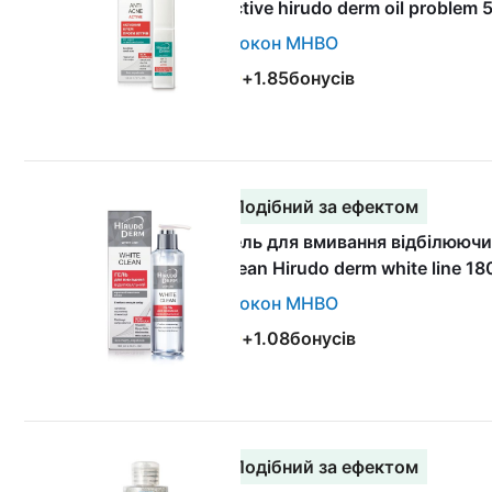
active hirudo derm oil problem 
Біокон МНВО
+
1.85
бонусів
Подібний за ефектом
Гель для вмивання відбілюючи
clean Hirudo derm white line 18
Біокон МНВО
+
1.08
бонусів
Подібний за ефектом