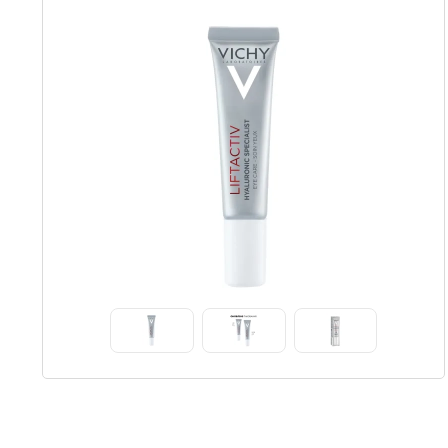
Item
1
of
7