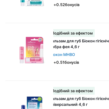
+
0.52
бонусів
Подібний за ефектом
Бальзам для губ Біокон гігієні
добра фея 4,6 г
Біокон МНВО
+
0.51
бонусів
Подібний за ефектом
Бальзам для губ Біокон гігієні
універсальний 4,6 г