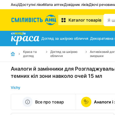
Акції
Доступні ліки
Мапа аптек
Довідник ліків
Діючі речовин
Каталог товарів
Догляд за шкірою обличчя
Декоративна
Краса та
Догляд за шкірою
Антивіковий дог
догляд
обличчя
зморшки
Аналоги й замінники для Розгладжувальн
темних кіл зони навколо очей 15 мл
Vichy
Все про товар
Аналоги і