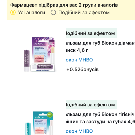
Фармацевт підібрав для вас 2 групи аналогів
Усі аналоги
Подібний за эфектом
Подібний за ефектом
Бальзам для губ Біокон діама
блиск 4,6 г
Біокон МНВО
+
0.52
бонусів
Подібний за ефектом
Бальзам для губ Біокон гігієніч
тріщин та застуди на губах 4,6
Біокон МНВО