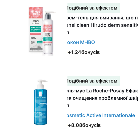
Подібний за ефектом
Крем-гель для вмивання, що п
Sensi clean Hirudo derm sensiti
мл
Біокон МНВО
+
1.24
бонусів
Подібний за ефектом
Гель-мус La Roche-Posay Еф
для очищення проблемної шкі
мл
Cosmetic Active Internationale
+
8.08
бонусів