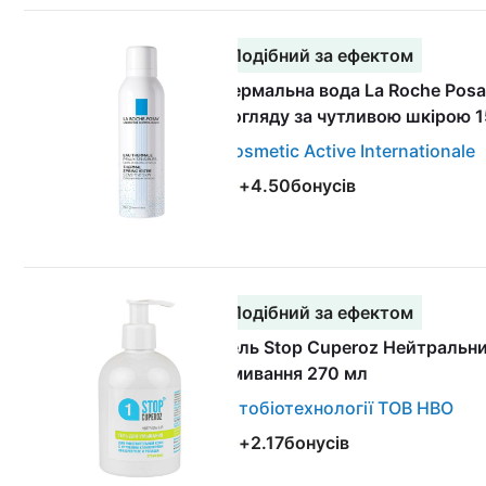
Подібний за ефектом
Термальна вода La Roche Posa
догляду за чутливою шкірою 
Cosmetic Active Internationale
+
4.50
бонусів
Подібний за ефектом
Гель Stop Cuperoz Нейтральн
вмивання 270 мл
Фітобіотехнології ТОВ НВО
+
2.17
бонусів