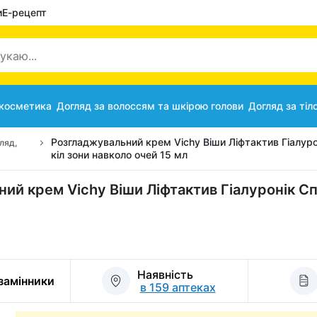
и
Е-рецепт
 косметика
Догляд за волоссям та шкірою голови
Догляд за тіл
Розгладжувальний крем Vichy Віши Ліфтактив Гіалуро
ляд,
кіл зони навколо очей 15 мл
ий крем Vichy Віши Ліфтактив Гіалуронік Сп
Наявність
 замінники
в 159 аптеках