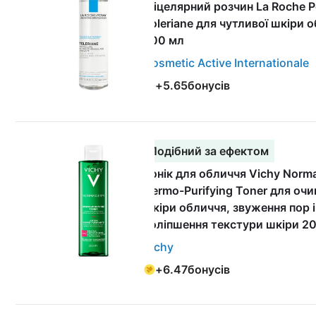
Міцелярний розчин La Roche 
Toleriane для чутливої шкіри 
200 мл
Cosmetic Active Internationale
+
5.65
бонусів
Подібний за ефектом
Тонік для обличчя Vichy Norm
Dermo-Purifying Toner для оч
шкіри обличчя, звуження пор і
поліпшення текстури шкіри 2
Vichy
+
6.47
бонусів