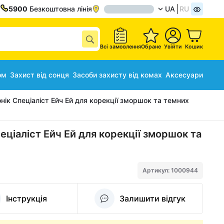
5900
Безкоштовна лінія
UA
RU
Всі замовлення
Обране
Увійти
Кошик
ом
Захист від сонця
Засоби захисту від комах
Аксесуари
нік Спеціаліст Ейч Ей для корекції зморшок та темних
еціаліст Ейч Ей для корекції зморшок та
Артикул: 1000944
Інструкція
Залишити відгук