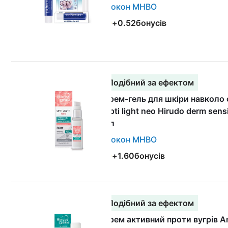
Біокон МНВО
+
0.52
бонусів
Подібний за ефектом
Крем-гель для шкіри навколо
Opti light neo Hirudo derm sens
мл
Біокон МНВО
+
1.60
бонусів
Подібний за ефектом
Крем активний проти вугрів A