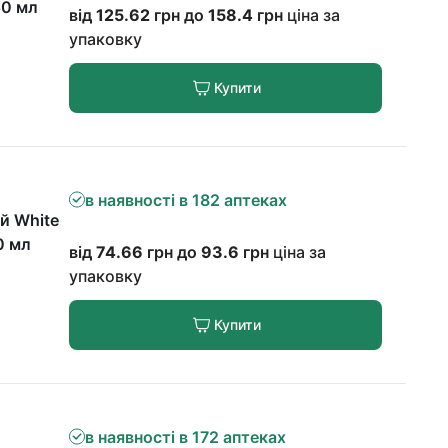
50 мл
від
125.62
грн до
158.4
грн
ціна за
упаковку
Купити
в наявності в 182 аптеках
й White
0 мл
від
74.66
грн до
93.6
грн
ціна за
упаковку
Купити
в наявності в 172 аптеках