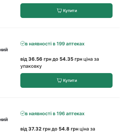
Купити
в наявності в 199 аптеках
чний
від
36.56
грн до
54.35
грн
ціна за
упаковку
Купити
в наявності в 196 аптеках
чний
від
37.32
грн до
54.8
грн
ціна за