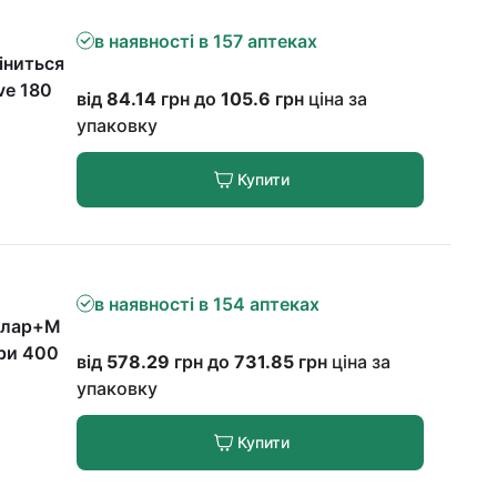
в наявності в 157 аптеках
іниться
ve 180
від
84.14
грн до
105.6
грн
ціна за
упаковку
Купити
в наявності в 154 аптеках
аклар+М
ри 400
від
578.29
грн до
731.85
грн
ціна за
упаковку
Купити