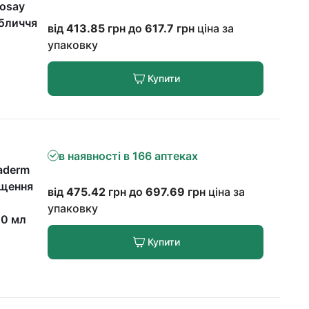
Posay
обличчя
від
413.85
грн до
617.7
грн
ціна за
упаковку
Купити
в наявності в 166 аптеках
aderm
ищення
від
475.42
грн до
697.69
грн
ціна за
упаковку
00 мл
Купити