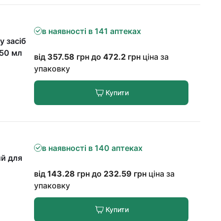
в наявності в 141 аптеках
y засіб
150 мл
від
357.58
грн до
472.2
грн
ціна за
упаковку
Купити
в наявності в 140 аптеках
ий для
від
143.28
грн до
232.59
грн
ціна за
упаковку
Купити