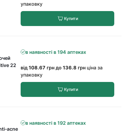
упаковку
Купити
в наявності в 194 аптеках
 очей
itive 22
від
108.67
грн до
136.8
грн
ціна за
упаковку
Купити
в наявності в 192 аптеках
nti-acne