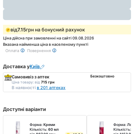
1
від
7.15
грн на бонусний рахунок
Ціна дійсна при замовленні на сайті 09.08.2026
Вказана найменша ціна в населеному пункті
Оплата
Повернення
Доставка у
Київ
Безкоштовно
Самовивіз з аптек
Ціна товару:
від
715 грн
В наявності
в 201 аптеках
Доступні варіанти
Форма:
Креми
Форма:
Лос
Кількість:
60 мл
Кількість:
6