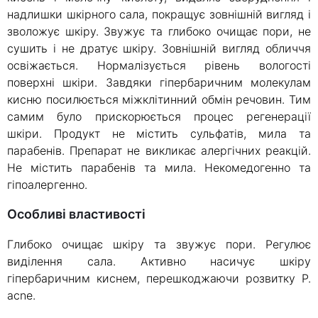
надлишки шкірного сала, покращує зовнішній вигляд і
зволожує шкіру. Звужує та глибоко очищає пори, не
сушить і не дратує шкіру. Зовнішній вигляд обличчя
освіжається. Нормалізується рівень вологості
поверхні шкіри. Завдяки гіпербаричним молекулам
кисню посилюється міжклітинний обмін речовин. Тим
самим було прискорюється процес регенерації
шкіри. Продукт не містить сульфатів, мила та
парабенів. Препарат не викликає алергічних реакцій.
Не містить парабенів та мила. Некомедогенно та
гіпоалергенно.
Особливі властивості
Глибоко очищає шкіру та звужує пори. Регулює
виділення сала. Активно насичує шкіру
гіпербаричним киснем, перешкоджаючи розвитку P.
acne.