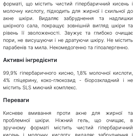
форматі, що містить чистий гіпербаричний кисень і
молочну кислоту, підходить для жирної і схильної до
акне шкіри. Видаляє забруднення та надлишки
шкірного сала, покращує зовнішній вигляд шкіри та
рівень її зволоженості. Звужує та глибоко очищає
пори, не висушуючи і не дратуючи шкіру. Не містить
парабенів та мила. Некомедогенно та гіпоалергенно.
Активні інгредієнти
99,9% гіпербаричного кисню, 1,8% молочної кислоти,
4% гліцерину, коко-глюкозид - біорозкладний і не
містить SLS миючий комплекс.
Переваги
Кисневе вмивання проти акне для жирної та
проблемної шкіри. Ніжний гель, що очищає, в
зручному форматі містить чистий гіпербаричний
кисень і молочну кислоту, видаляє забруднення і