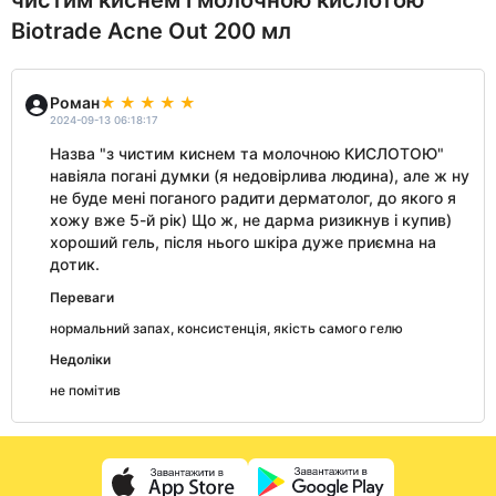
чистим киснем і молочною кислотою
Biotrade Acne Out 200 мл
Роман
2024-09-13 06:18:17
Назва "з чистим киснем та молочною КИСЛОТОЮ"
навіяла погані думки (я недовірлива людина), але ж ну
не буде мені поганого радити дерматолог, до якого я
хожу вже 5-й рік) Що ж, не дарма ризикнув і купив)
хороший гель, після нього шкіра дуже приємна на
дотик.
Переваги
нормальний запах, консистенція, якість самого гелю
Недоліки
не помітив