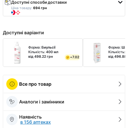
Доступні способи доставки
Ціна товару:
694 грн
Доступні варіанти
Форма:
Емульсії
Форма:
Шам
Кількість:
400 мл
Кількість:
від 498.22 грн
від 496.88
+
7.02
Все про товар
Аналоги і замінники
Наявність
в 156 аптеках