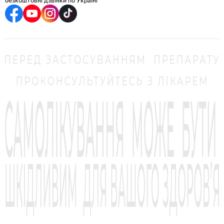
безкоштовні дзвінки по Україні