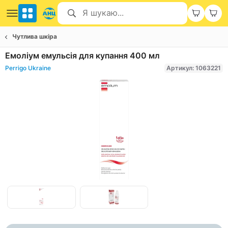
Чутлива шкіра
Емоліум емульсія для купання 400 мл
Perrigo Ukraine
Артикул: 1063221
Item
1
of
Item
2