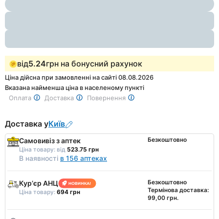
1
of
2
від
5.24
грн на бонусний рахунок
Ціна дійсна при замовленні на сайті 08.08.2026
Вказана найменша ціна в населеному пункті
Оплата
Доставка
Повернення
Доставка у
Київ
Безкоштовно
Самовивіз з аптек
Ціна товару:
від
523.75 грн
В наявності
в 156 аптеках
Безкоштовно
Курʼєр АНЦ
Термінова доставка:
Ціна товару:
694 грн
99,00 грн.