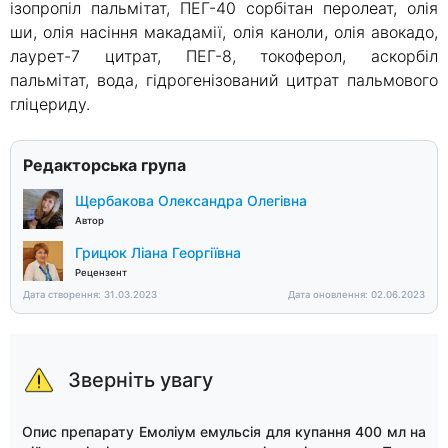
ізопропіл пальмітат, ПЕГ-40 сорбітан перолеат, олія
ши, олія насіння макадамії, олія каноли, олія авокадо,
лаурет-7 цитрат, ПЕГ-8, токоферол, аскорбіл
пальмітат, вода, гідрогенізований цитрат пальмового
гліцериду.
Редакторська група
Щербакова Олександра Олегівна
Автор
Грицюк Ліана Георгіївна
Рецензент
Дата створення: 31.03.2023
Дата оновлення: 02.06.2023
Зверніть увагу
Опис препарату Емоліум емульсія для купання 400 мл на