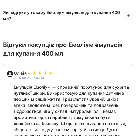
Які відгуки у товару Емоліум емульсія для купання 400
мл?
Відгуки покупців про Емоліум емульсія
для купання 400 мл
Олівія
2025-08-26 07:03:14
Емульсія Емоліум — справжній порятунок для сухої та
чутливої шкіри. Використовую для купання дитини з
перших місяців життя, і результат чудовий: шкіра
м’яка, зволожена, без почервонінь та подразнень.
Подобається, що у складі натуральні олії, немає
ароматизаторів і парабенів, тому можна бути
спокійною за безпеку. Шкіра після купання не стягує,
зберігається відчуття комфорту й захисту. Дуже
задоволена якістю та рекомендую для щоденного