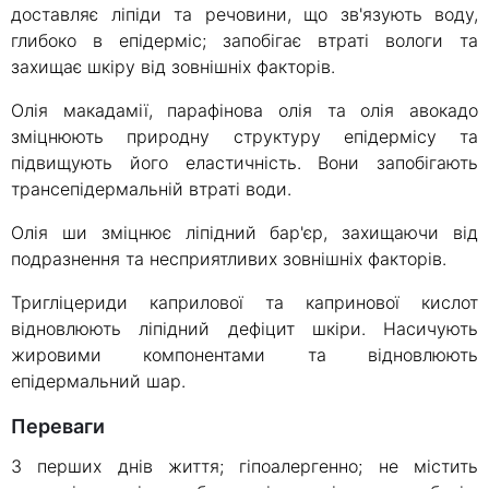
доставляє ліпіди та речовини, що зв'язують воду,
глибоко в епідерміс; запобігає втраті вологи та
захищає шкіру від зовнішніх факторів.
Олія макадамії, парафінова олія та олія авокадо
зміцнюють природну структуру епідермісу та
підвищують його еластичність. Вони запобігають
трансепідермальній втраті води.
Олія ши зміцнює ліпідний бар'єр, захищаючи від
подразнення та несприятливих зовнішніх факторів.
Тригліцериди каприлової та капринової кислот
відновлюють ліпідний дефіцит шкіри. Насичують
жировими компонентами та відновлюють
епідермальний шар.
Переваги
З перших днів життя; гіпоалергенно; не містить