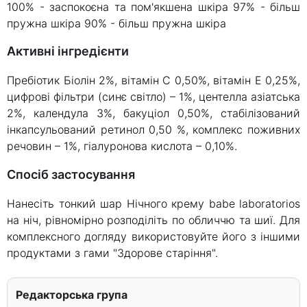
100% - заспокоєна та пом'якшена шкіра 97% - більш
пружна шкіра 90% - більш пружна шкіра
Активні інгредієнти
Пребіотик Біолін 2%, вітамін С 0,50%, вітамін Е 0,25%,
цифрові фільтри (синє світло) – 1%, центелла азіатська
2%, календула 3%, бакуціол 0,50%, стабілізований
інкапсульований ретинол 0,50 %, комплекс поживних
речовин – 1%, гіалуронова кислота – 0,10%.
Спосіб застосування
Нанесіть тонкий шар Нічного крему babe laboratorios
на ніч, рівномірно розподіліть по обличчю та шиї. Для
комплексного догляду використовуйте його з іншими
продуктами з гами "Здорове старіння".
Редакторська група