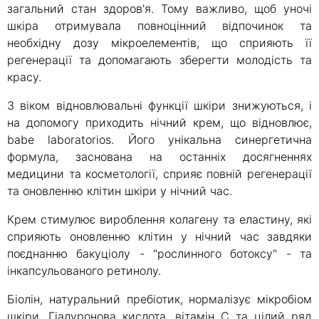
загальний стан здоров'я. Тому важливо, щоб уночі
шкіра отримувала повноцінний відпочинок та
необхідну дозу мікроелементів, що сприяють її
регенерації та допомагають зберегти молодість та
красу.
З віком відновлювальні функції шкіри знижуються, і
на допомогу приходить нічний крем, що відновлює,
babe laboratorios. Його унікальна синергетична
формула, заснована на останніх досягненнях
медицини та косметології, сприяє повній регенерації
та оновленню клітин шкіри у нічний час.
Крем стимулює вироблення колагену та еластину, які
сприяють оновленню клітин у нічний час завдяки
поєднанню бакуціолу - "рослинного ботоксу" - та
інкапсульованого ретинолу.
Біолін, натуральний пребіотик, нормалізує мікробіом
шкіри. Гіалуронова кислота, вітамін С та цілий ряд