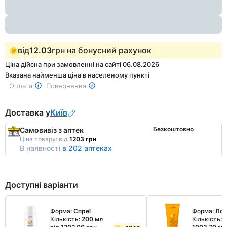
1
від
12.03
грн на бонусний рахунок
Ціна дійсна при замовленні на сайті 06.08.2026
Вказана найменша ціна в населеному пункті
Оплата
Повернення
Доставка у
Київ
Безкоштовно
Самовивіз з аптек
Ціна товару:
від
1203 грн
В наявності
в 202 аптеках
Доступні варіанти
Форма:
Спреї
Форма:
Лос
Кількість:
200 мл
Кількість:
2