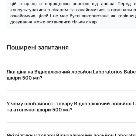
цій сторінці є спрощеною версією від anc.ua Перед 
консультуватися з лікарем та ознайомитися з оригінальн
ознайомчих цілей і не має бути використана як керівни
дозування може встановити тільки лікар
Поширені запитання
Яка ціна на Відновлюючий лосьйон Laboratorios Babe
шкіри 500 мл?
У чому особливості товару Відновлюючий лосьйон La
та атопічної шкіри 500 мл?
Які відгуки у товару Відновлюючий лосьйон Laborato