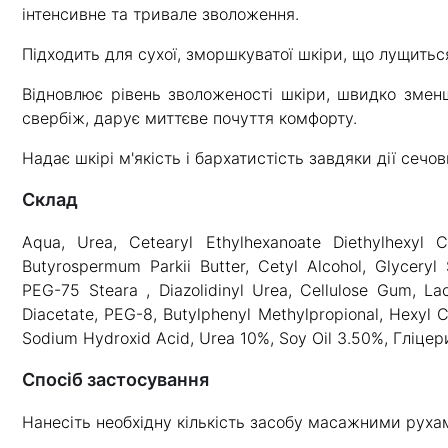
інтенсивне та тривале зволоження.
Підходить для сухої, зморшкуватої шкіри, що лущитьс
Відновлює рівень зволоженості шкіри, швидко зменш
свербіж, дарує миттєве почуття комфорту.
Надає шкірі м'якість і бархатистість завдяки дії сечови
склад
Aqua, Urea, Cetearyl Ethylhexanoate Diethylhexyl Ca
Butyrospermum Parkii Butter, Cetyl Alcohol, Glyceryl S
PEG-75 Steara , Diazolidinyl Urea, Cellulose Gum, Lac
Diacetate, PEG-8, Butylphenyl Methylpropional, Hexyl C
Sodium Hydroxid Acid, Urea 10%, Soy Oil 3.50%, Гліце
Спосіб застосування
Нанесіть необхідну кількість засобу масажними руха