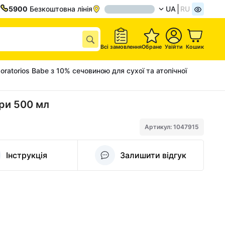
5900
Безкоштовна лінія
UA
RU
Всі замовлення
Обране
Увійти
Кошик
ratorios Babe з 10% сечовиною для сухої та атопічної
іри 500 мл
Артикул: 1047915
Інструкція
Залишити відгук