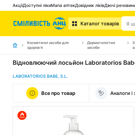
Акції
Доступні ліки
Мапа аптек
Довідник ліків
Діючі речовин
Каталог товарів
Косметичні засоби для
Дерматологічні
З
здоров'я
засоби
з
Відновлюючий лосьйон Laboratorios Babe
LABORATORIOS BABE, S.L.
Все про товар
Аналоги і