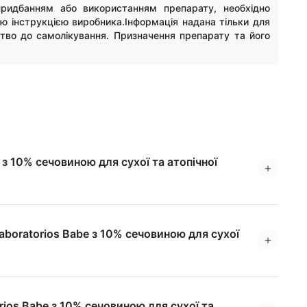
придбанням або використанням препарату, необхідно
ою інструкцією виробника.Інформація надана тільки для
цтво до самолікування. Призначення препарату та його
 з 10% сечовиною для сухої та атопічної
boratorios Babe з 10% сечовиною для сухої
rios Babe з 10% сечовиною для сухої та