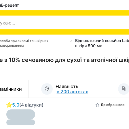
и
Е-рецепт
Відновлюючий лосьйон Labo
асоби при екземі та шкірних
ахворюваннях
шкіри 500 мл
 з 10% сечовиною для сухої та атопічної шк
Наявність
 замінники
в 200 аптеках
5.0
(4 відгуки)
До обранного