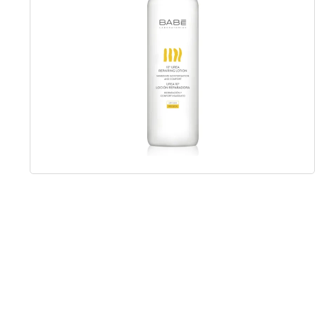
Item
1
of
1