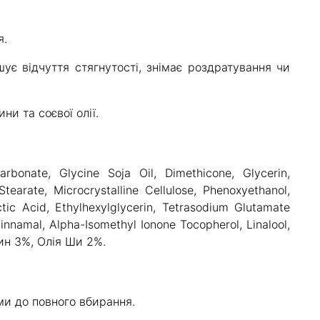
я.
ує відчуття стягнутості, знімає роздратування чи
ни та соєвої олії.
rbonate, Glycine Soja Oil, Dimethicone, Glycerin,
tearate, Microcrystalline Cellulose, Phenoxyethanol,
tic Acid, Ethylhexylglycerin, Tetrasodium Glutamate
innamal, Alpha-Isomethyl Ionone Tocopherol, Linalool,
рин 3%, Олія Ши 2%.
ми до повного вбирання.