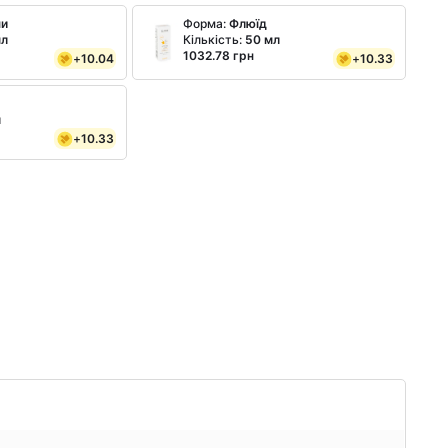
ни
Форма:
Флюїд
мл
Кількість:
50 мл
1032.78 грн
+
10.04
+
10.33
л
+
10.33