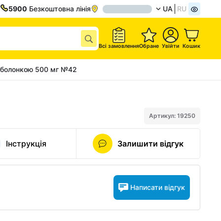
5900
Безкоштовна лінія
UA
RU
Всі замовлення
Обране
Увійти
Кошик
 оболонкою 500 мг №42
Артикул: 19250
Інструкція
Залишити відгук
Написати відгук