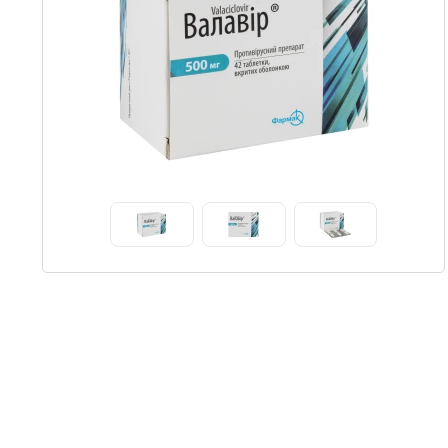
Item
1
of
3