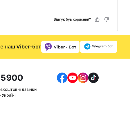
Відгук був корисний?
е наш Viber-бот
5900
езкоштовні дзвінки
 Україні