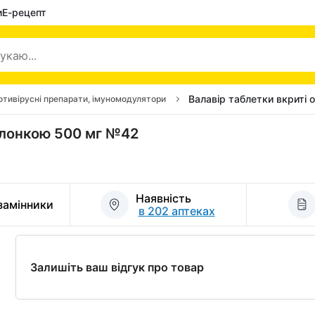
и
Е-рецепт
Валавір таблетки вкриті
отивірусні препарати, імуномодулятори
болонкою 500 мг №42
Наявність
 замінники
в 202 аптеках
Залишіть ваш відгук про товар