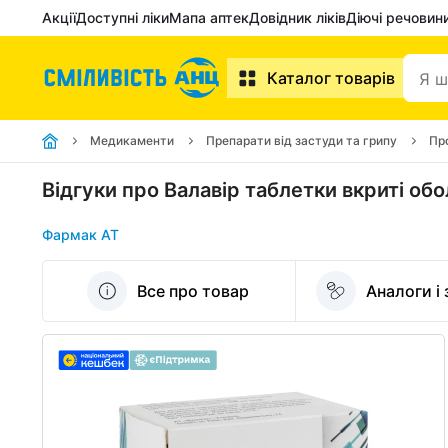
Акції
Доступні ліки
Мапа аптек
Довідник ліків
Діючі речовин
Каталог товарів
Медикаменти
Препарати від застуди та грипу
Пр
Відгуки про Валавір таблетки вкриті о
Фармак АТ
Все про товар
Аналоги і