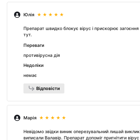
Юлія
Препарат швидко блокує вірус і прискорює загоєння
тут.
Переваги
противірусна дія
Недоліки
немає
Відповісти
Марія
Невідомо звідки виник оперезувальний лишай виклика
виписали Валавір. Препарат допоміг пригнітити вірус