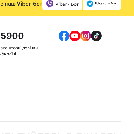
е наш Viber-бот
5900
езкоштовні дзвінки
 Україні