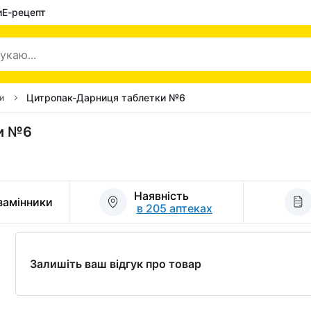
и
Е-рецепт
Цитропак-Дарниця таблетки №6
и
ки №6
Наявність
 замінники
в 205 аптеках
Залишіть ваш відгук про товар