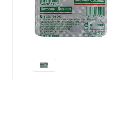
Item
1
of
1