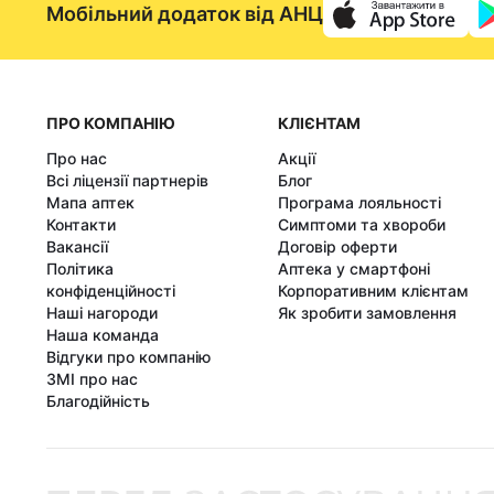
Мобільний додаток від АНЦ
ПРО КОМПАНІЮ
КЛІЄНТАМ
Про нас
Акції
Всі ліцензії партнерів
Блог
Мапа аптек
Програма лояльності
Контакти
Симптоми та хвороби
Вакансії
Договір оферти
Політика
Аптека у смартфоні
конфіденційності
Корпоративним клієнтам
Наші нагороди
Як зробити замовлення
Наша команда
Відгуки про компанію
ЗМІ про нас
Благодійність