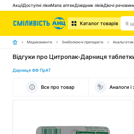
Акції
Доступні ліки
Мапа аптек
Довідник ліків
Діючі речовин
Каталог товарів
Медикаменти
Знеболюючі препарати
Анальгетик
Відгуки про Цитропак-Дарниця таблет
Дарниця ФФ ПрАТ
Все про товар
Аналоги і