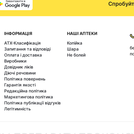
Спробуйт
ІНФОРМАЦІЯ
НАШІ АПТЕКИ
АТХ-Класифікація
Копійка
б
Запитання та відповіді
Шара
по
Оплата і доставка
Не болей
Виробники
Довідник ліків
Діючі речовини
Політика повернень
Гарантія якості
Редакційна політика
Маркетингова політика
Політика публікації відгуків
Легітимність