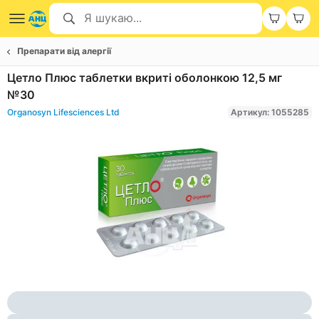
Препарати від алергії
Цетло Плюс таблетки вкриті оболонкою 12,5 мг
№30
Organosyn Lifesciences Ltd
Артикул: 1055285
Item
1
of