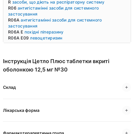
R
засоби, що діють на респіраторну систему
R06
антигістамінні засоби для системного
застосування
R06A
антигістамінні засоби для системного
застосування
R06A E
похідні піперазину
R06A E09
левоцетиризин
Інструкція Цетло Плюс таблетки вкриті
оболонкою 12,5 мг №30
Склад
Лікарська форма
Фармакотерапевтична група