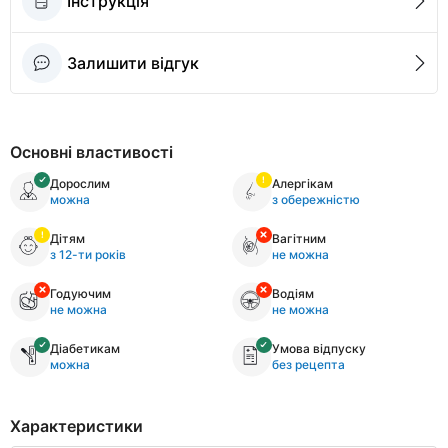
Інструкція
Залишити відгук
Основні властивості
Дорослим
Алергікам
можна
з обережністю
Дітям
Вагітним
з 12-ти років
не можна
Годуючим
Водіям
не можна
не можна
Діабетикам
Умова відпуску
можна
без рецепта
Характеристики