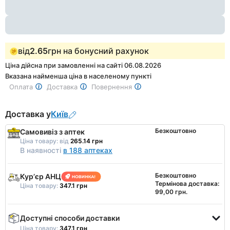
1
від
2.65
грн на бонусний рахунок
Ціна дійсна при замовленні на сайті 06.08.2026
Вказана найменша ціна в населеному пункті
Оплата
Доставка
Повернення
Доставка у
Київ
Безкоштовно
Самовивіз з аптек
Ціна товару:
від
265.14 грн
В наявності
в 188 аптеках
Безкоштовно
Курʼєр АНЦ
Термінова доставка:
Ціна товару:
347.1 грн
99,00 грн.
Доступні способи доставки
Ціна товару:
347.1 грн