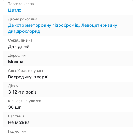
Торгова назва
Цетло
Діюча речовина
Декстрометорфану гідробромід
,
Левоцетиризину
дигідрохлорид
Серія/Лінійка
Для дітей
Дорослим
Можна
Спосіб застосування
Всередину, тверді
Дітям
З 12-ти років
Кількість в упаковці
30 шт
Вагітним
Не можна
Годуючим