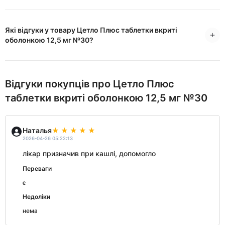
Які відгуки у товару Цетло Плюс таблетки вкриті
оболонкою 12,5 мг №30?
Відгуки покупців про Цетло Плюс
таблетки вкриті оболонкою 12,5 мг №30
Наталья
2026-04-26 05:22:13
лікар призначив при кашлі, допомогло
Переваги
є
Недоліки
нема