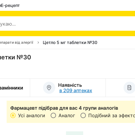
и
Е-рецепт
Цетло 5 мг таблетки №30
парати від алергії
блетки №30
Наявність
 замінники
в 209 аптеках
Фармацевт підібрав для вас 4 групи аналогів
Усі аналоги
Аналог
Подібний за эфект