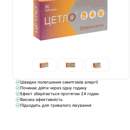
Item
Швидке полегшення симптомів алергії
1
Починає діяти через одну годину
of
Ефект зберігається протягом 24 годин
3
Висока ефективність
Підходить для тривалого лікування