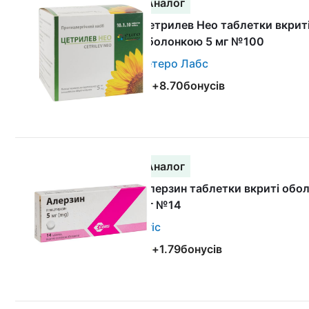
Аналог
Цетрилев Нео таблетки вкрит
оболонкою 5 мг №100
Гетеро Лабс
+
8.70
бонусів
Аналог
Алерзин таблетки вкриті обо
мг №14
Егіс
+
1.79
бонусів