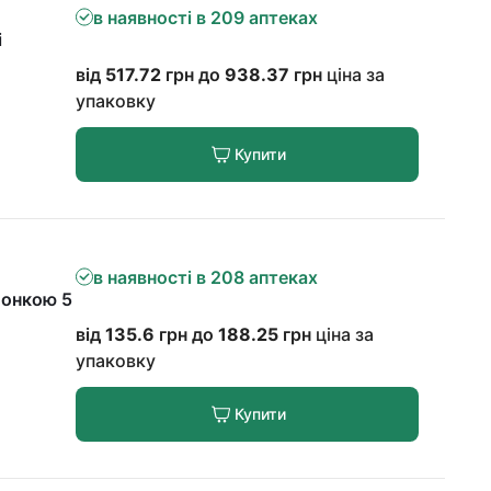
в наявності в 209 аптеках
і
від
517.72
грн до
938.37
грн
ціна за
упаковку
Купити
в наявності в 208 аптеках
лонкою 5
від
135.6
грн до
188.25
грн
ціна за
упаковку
Купити