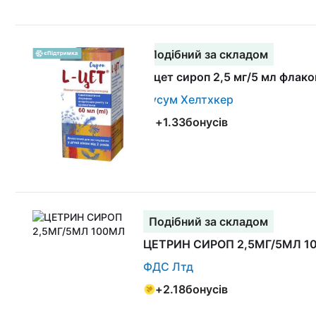
Подібний за складом
L-цет сироп 2,5 мг/5 мл флако
Кусум Хелтхкер
+
1.33
бонусів
Подібний за складом
ЦЕТРИН СИРОП 2,5МГ/5МЛ 1
ФДС Лтд
+
2.18
бонусів