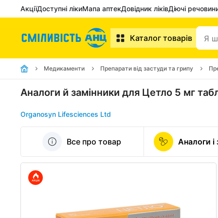
Акції
Доступні ліки
Мапа аптек
Довідник ліків
Діючі речовин
Каталог товарів
Медикаменти
Препарати від застуди та грипу
Пре
Аналоги й замінники для Цетло 5 мг та
Organosyn Lifesciences Ltd
Все про товар
Аналоги і