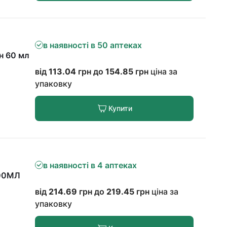
в наявності в 50 аптеках
н 60 мл
від
113.04
грн до
154.85
грн
ціна за
упаковку
Купити
в наявності в 4 аптеках
00МЛ
від
214.69
грн до
219.45
грн
ціна за
упаковку