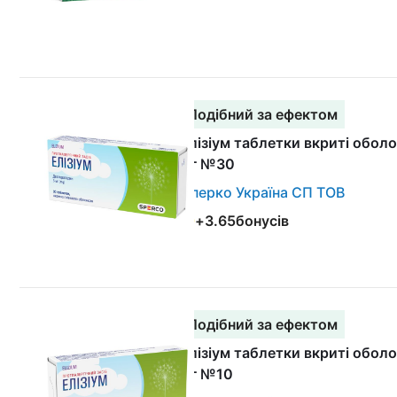
Подібний за ефектом
Елізіум таблетки вкриті обол
мг №30
Сперко Україна СП ТОВ
+
3.65
бонусів
Подібний за ефектом
Елізіум таблетки вкриті обол
мг №10