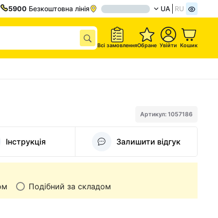
5900
Безкоштовна лінія
UA
RU
Всі замовлення
Обране
Увійти
Кошик
Артикул: 1057186
Інструкція
Залишити відгук
ом
Подібний за складом