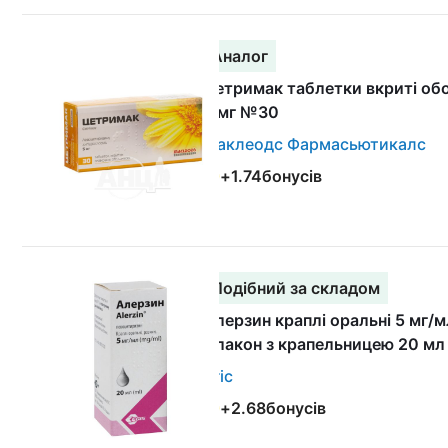
Аналог
Цетримак таблетки вкриті о
5 мг №30
Маклеодс Фармасьютикалс
+
1.74
бонусів
Подібний за складом
Алерзин краплі оральні 5 мг/м
флакон з крапельницею 20 мл
Егіс
+
2.68
бонусів