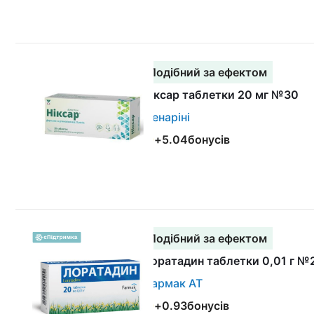
Подібний за ефектом
Ніксар таблетки 20 мг №30
Менаріні
+
5.04
бонусів
Подібний за ефектом
Лоратадин таблетки 0,01 г №
Фармак АТ
+
0.93
бонусів