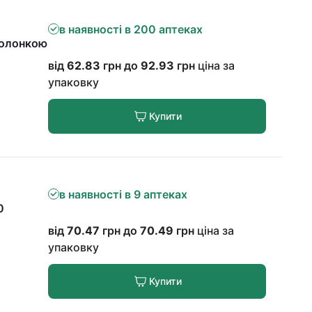
в наявності в 200 аптеках
болонкою
від
62.83
грн до
92.93
грн
ціна за
упаковку
Купити
в наявності в 9 аптеках
0
від
70.47
грн до
70.49
грн
ціна за
упаковку
Купити