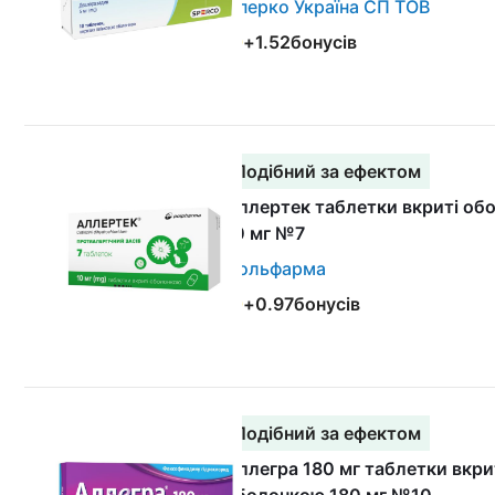
Сперко Україна СП ТОВ
+
1.52
бонусів
Подібний за ефектом
Аллертек таблетки вкриті об
10 мг №7
Польфарма
+
0.97
бонусів
Подібний за ефектом
Аллегра 180 мг таблетки вкри
оболонкою 180 мг №10