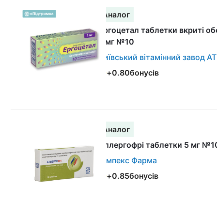
Аналог
Ергоцетал таблетки вкриті о
5 мг №10
Київський вітамінний завод АТ
+
0.80
бонусів
Аналог
Аллергофрі таблетки 5 мг №1
Сімпекс Фарма
+
0.85
бонусів