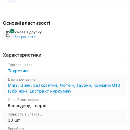
Основні властивості
Умова відпуску
без рецепта
Характеристики
Торгова назва
Тауретина
Діюча речовина
Мідь
,
Цинк
,
Зеаксантин
,
Лютеін
,
Таурин
,
Коензим Q10
(убіхінон)
,
Екстракт куркуміну
Спосіб застосування
Всередину, тверді
Кількість в упаковці
30 шт
Виробник