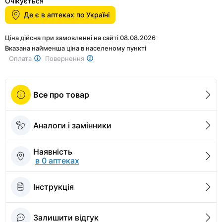
1
Очікується
of
Де є в аптеках по Україні
2
Ціна дійсна при замовленні на сайті 08.08.2026
Вказана найменша ціна в населеному пункті
Оплата
Повернення
Все про товар
Аналоги і замінники
Наявність
в 0 аптеках
Інструкція
Залишити відгук