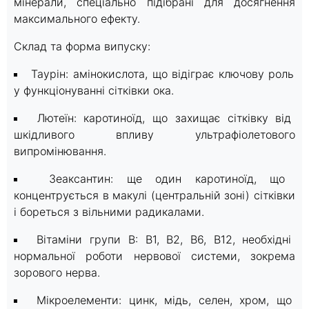
мінерали, спеціально підібрані для досягнення
максимального ефекту.
Склад та форма випуску:
Таурін: амінокислота, що відіграє ключову роль
у функціонуванні сітківки ока.
Лютеїн: каротиноїд, що захищає сітківку від
шкідливого впливу ультрафіолетового
випромінювання.
Зеаксантин: ще один каротиноїд, що
концентрується в макулі (центральній зоні) сітківки
і бореться з вільними радикалами.
Вітаміни групи B: B1, B2, B6, B12, необхідні
нормальної роботи нервової системи, зокрема
зорового нерва.
Мікроелементи: цинк, мідь, селен, хром, що