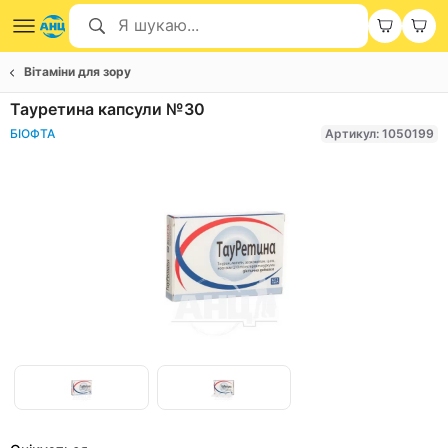
Вітаміни для зору
Тауретина капсули №30
БІОФТА
Артикул: 1050199
Item
1
of
Item
2