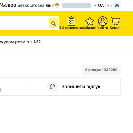
5900
Безкоштовна лінія
UA
RU
Всі замовлення
Обране
Увійти
Кошик
рикусом розмір s №2
Артикул: 1035299
Залишити відгук
х