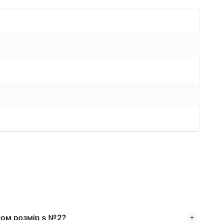
усом розмір s №2?