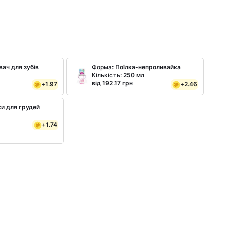
вач для зубів
Форма:
Поїлка-непроливайка
Кількість:
250 мл
від 192.17 грн
+
1.97
+
2.46
и для грудей
+
1.74