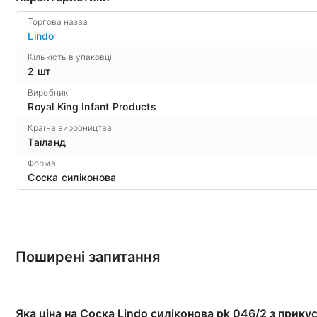
Торгова назва
Lindo
Кількість в упаковці
2 шт
Виробник
Royal King Infant Products
Країна виробництва
Таїланд
Форма
Соска силіконова
Поширені запитання
Яка ціна на Соска Lindo силіконова pk 046/2 з прик