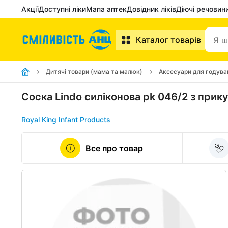
Акції
Доступні ліки
Мапа аптек
Довідник ліків
Діючі речовин
Каталог товарів
Дитячі товари (мама та малюк)
Аксесуари для годува
Соска Lindo силіконова pk 046/2 з прик
Royal King Infant Products
Все про товар