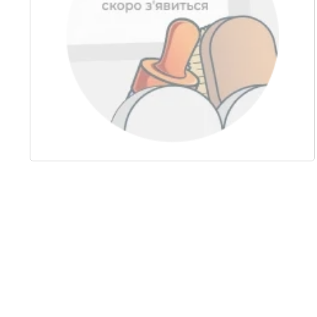
Item
1
of
1