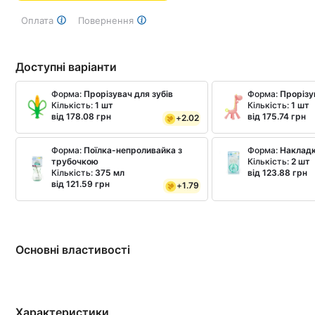
Оплата
Повернення
Доступні варіанти
Форма:
Прорізувач для зубів
Форма:
Прорізу
Кількість:
1 шт
Кількість:
1 шт
від 178.08 грн
від 175.74 грн
+
2.02
Форма:
Поїлка-непроливайка з
Форма:
Накладк
трубочкою
Кількість:
2 шт
Кількість:
375 мл
від 123.88 грн
від 121.59 грн
+
1.79
Основні властивості
Характеристики