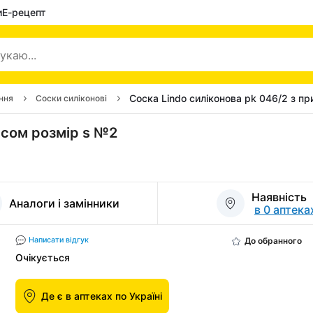
и
Е-рецепт
Соска Lindo силіконова pk 046/2 з п
ння
Соски силіконові
усом розмір s №2
Наявність
Аналоги і замінники
в 0 аптека
До обранного
Написати відгук
Очікується
Де є в аптеках по Україні