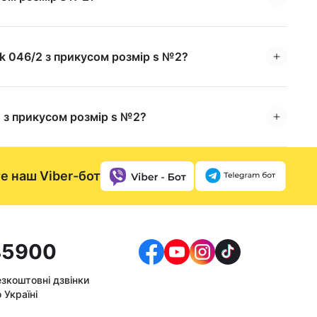
pk 046/2 з прикусом розмір s №2?
2 з прикусом розмір s №2?
е наш Viber-бот
5900
езкоштовні дзвінки
 Україні