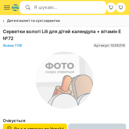
Дитячі вологі та сухі серветки
Серветки вологі Lili для дітей календула + вітамін Е
№72
Акама ТОВ
Артикул: 1036216
Item
1
Очікується
of
Де є в аптеках по Україні