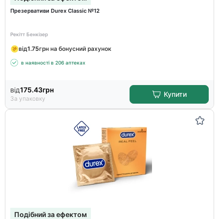
Презервативи Durex Classic №12
Рекітт Бенкізер
від
1.75
грн на бонусний рахунок
в наявності в 206 аптеках
від
175.43
грн
Купити
За упаковку
Подібний за ефектом