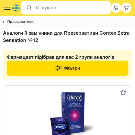
Презервативи
Аналоги й замінники для Презервативи Contex Extra
Sensation №12
Фармацевт підібрав для вас 2 групи аналогів
Фільтри