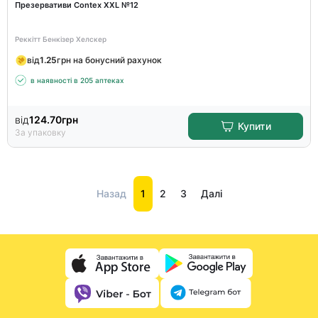
Презервативи Contex XXL №12
Реккітт Бенкізер Хелскер
від
1.25
грн на бонусний рахунок
в наявності в 205 аптеках
від
124.70
грн
Купити
За упаковку
Назад
1
2
3
Далі