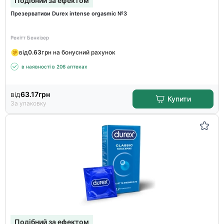
Подібний за ефектом
Презервативи Durex intense orgasmic №3
Рекітт Бенкізер
від
0.63
грн на бонусний рахунок
в наявності в 206 аптеках
від
63.17
грн
Купити
За упаковку
Подібний за ефектом