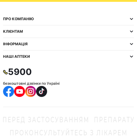
ПРО КОМПАНІЮ
КЛІЄНТАМ
ІНФОРМАЦІЯ
НАШІ АПТЕКИ
5900
безкоштовні дзвінки по Україні