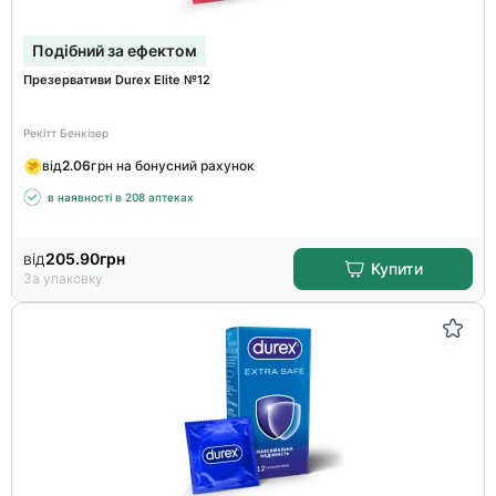
Подібний за ефектом
Презервативи Durex Elite №12
Рекітт Бенкізер
від
2.06
грн на бонусний рахунок
в наявності в 208 аптеках
від
205.90
грн
Купити
За упаковку