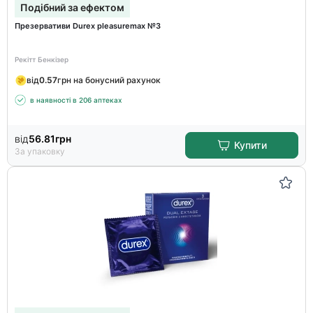
Подібний за ефектом
Презервативи Durex pleasuremax №3
Рекітт Бенкізер
від
0.57
грн на бонусний рахунок
в наявності в 206 аптеках
від
56.81
грн
Купити
За упаковку