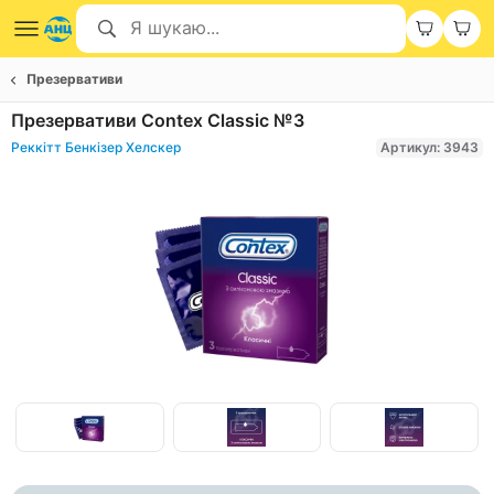
Презервативи
Презервативи Contex Classic №3
Реккітт Бенкізер Хелскер
Артикул: 3943
Item
1
of
Item
6