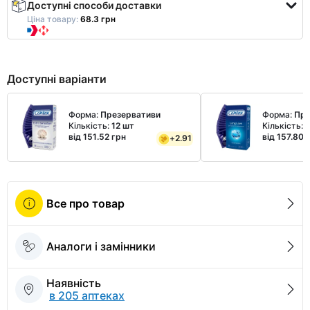
Доступні способи доставки
Ціна товару:
68.3 грн
Доступні варіанти
Форма:
Презервативи
Форма:
Пре
Кількість:
12 шт
Кількість:
1
від 151.52 грн
від 157.80 
+
2.91
Все про товар
Аналоги і замінники
Наявність
в 205 аптеках