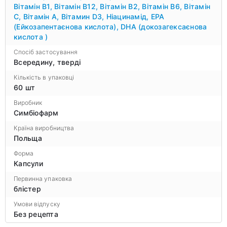
Вітамін B1
,
Вітамін B12
,
Вітамін B2
,
Вітамін B6
,
Вітамін
С
,
Вітамін А
,
Вітамин D3
,
Ніацинамід
,
EPA
(Ейкозапентаєнова кислота)
,
DHA (докозагексаєнова
кислота )
Спосіб застосування
Всередину, тверді
Кількість в упаковці
60 шт
Виробник
Симбіофарм
Країна виробництва
Польща
Форма
Капсули
Первинна упаковка
блістер
Умови відпуску
Без рецепта