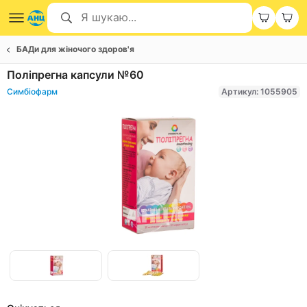
БАДи для жіночого здоров'я
Поліпрегна капсули №60
Симбіофарм
Артикул: 1055905
Item
1
of
Item
2