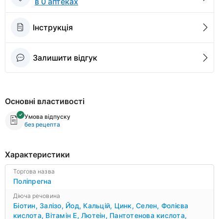
в 0 аптеках
Інструкція
Залишити відгук
Основні властивості
Умова відпуску
без рецепта
Характеристики
Торгова назва
Поліпрегна
Діюча речовина
Біотин
,
Залізо
,
Йод
,
Кальцій
,
Цинк
,
Селен
,
Фолієва
кислота
,
Вітамін Е
,
Лютеін
,
Пантотенова кислота
,