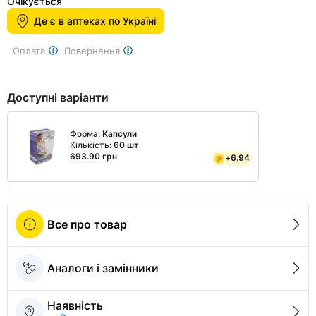
1
Очікується
of
Де є в аптеках по Україні
2
Оплата
Повернення
Доступні варіанти
Форма:
Капсули
Кількість:
60 шт
693.90 грн
+
6.94
Все про товар
Аналоги і замінники
Наявність